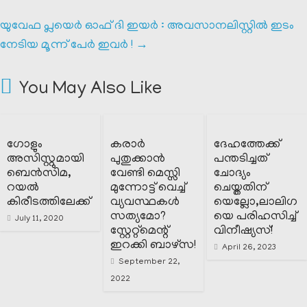
യുവേഫ പ്ലയെർ ഓഫ് ദി ഇയർ : അവസാനലിസ്റ്റിൽ ഇടം
നേടിയ മൂന്ന് പേർ ഇവർ !
→
You May Also Like
ഗോളും
കരാർ
ദേഹത്തേക്ക്
അസിസ്റ്റുമായി
പുതുക്കാൻ
പന്തടിച്ചത്
ബെൻസിമ,
വേണ്ടി മെസ്സി
ചോദ്യം
റയൽ
മുന്നോട്ട് വെച്ച്
ചെയ്തതിന്
കിരീടത്തിലേക്ക്
വ്യവസ്ഥകൾ
യെല്ലോ,ലാലിഗ
സത്യമോ?
യെ പരിഹസിച്ച്
July 11, 2020
സ്റ്റേറ്റ്മെന്റ്
വിനീഷ്യസ്!
ഇറക്കി ബാഴ്സ!
April 26, 2023
September 22,
2022