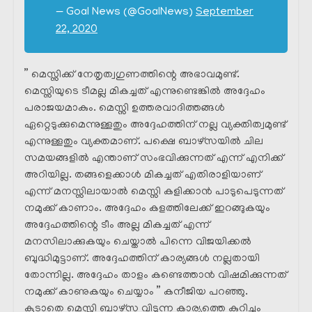
— Goal News (@GoalNews)
September
22, 2020
” മെസ്സിക്ക് നേതൃത്വഗുണത്തിന്റെ അഭാവമുണ്ട്.
മെസ്സിയുടെ ടീമല്ല മികച്ചത് എന്നുണ്ടെങ്കിൽ അദ്ദേഹം
പരാജയമാകും. മെസ്സി ഉത്തരവാദിത്തങ്ങൾ
ഏറ്റെടുക്കുമെന്നുള്ളതും അദ്ദേഹത്തിന് നല്ല വ്യക്തിത്വമുണ്ട്
എന്നുള്ളതും വ്യക്തമാണ്. പക്ഷെ ബാഴ്‌സയിൽ ചില
സമയങ്ങളിൽ എന്താണ് സംഭവിക്കുന്നത് എന്ന് എനിക്ക്
അറിയില്ല. തങ്ങളെക്കാൾ മികച്ചത് എതിരാളിയാണ്
എന്ന് മനസ്സിലായാൽ മെസ്സി കളിക്കാൻ പാടുപെടുന്നത്
നമുക്ക് കാണാം. അദ്ദേഹം കളത്തിലേക്ക് ഇറങ്ങുകയും
അദ്ദേഹത്തിന്റെ ടീം അല്ല മികച്ചത് എന്ന്
മനസിലാക്കുകയും ചെയ്താൽ പിന്നെ വിജയിക്കൽ
ബുദ്ധിമുട്ടാണ്. അദ്ദേഹത്തിന് കാര്യങ്ങൾ നല്ലതായി
തോന്നില്ല. അദ്ദേഹം താളം കണ്ടെത്താൻ വിഷമിക്കുന്നത്
നമുക്ക് കാണുകയും ചെയ്യാം ” കനീജിയ പറഞ്ഞു.
കൂടാതെ മെസ്സി ബാഴ്‌സ വിടുന്ന കാര്യത്തെ കുറിച്ചും