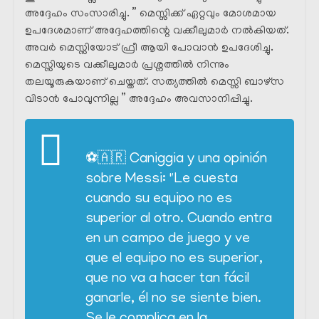
അദ്ദേഹം സംസാരിച്ചു. ” മെസ്സിക്ക് ഏറ്റവും മോശമായ
ഉപദേശമാണ് അദ്ദേഹത്തിന്റെ വക്കീലുമാർ നൽകിയത്.
അവർ മെസ്സിയോട് ഫ്രീ ആയി പോവാൻ ഉപദേശിച്ചു.
മെസ്സിയുടെ വക്കീലുമാർ പ്രശ്നത്തിൽ നിന്നും
തലയൂരുകയാണ് ചെയ്തത്. സത്യത്തിൽ മെസ്സി ബാഴ്‌സ
വിടാൻ പോവുന്നില്ല ” അദ്ദേഹം അവസാനിപ്പിച്ചു.
⚽️🇦🇷 Caniggia y una opinión
sobre Messi: "Le cuesta
cuando su equipo no es
superior al otro. Cuando entra
en un campo de juego y ve
que el equipo no es superior,
que no va a hacer tan fácil
ganarle, él no se siente bien.