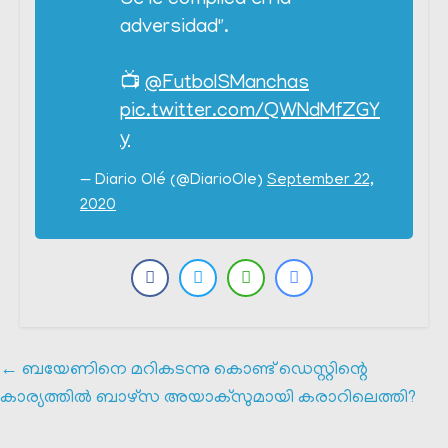
Se le complica en la
adversidad".
📺
@FutbolSManchas
pic.twitter.com/QWNdMfZGY
y
— Diario Olé (@DiarioOle)
September 22,
2020
←
ബയേണിനെ മറികടന്നു കൊണ്ട് ഡെസ്റ്റിന്റെ
കാര്യത്തിൽ ബാഴ്സ അയാക്സുമായി കരാറിലെത്തി?