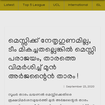
Latest
Top 5 League
UCL
International
ISL
മെസ്സിക്ക് നേതൃഗുണമില്ല,
ടീം മികച്ചതല്ലെങ്കിൽ മെസ്സി
പരാജയം, താരത്തെ
വിമർശിച്ച് മുൻ
അർജന്റൈൻ താരം !
September 23, 2020
സൂപ്പർ താരം ലയണൽ മെസ്സിക്കെതിരെ
രൂക്ഷവിമർശനമുയർത്തി മുൻ അർജന്റൈൻ താരം