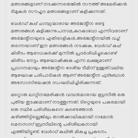
മത്സരങ്ങളാണ് നടക്കുന്നതെങ്കിൽ സൗത്ത് അമേരിക്കൻ
ടീമുകൾ സൗഹൃദ മത്സരങ്ങളാണ് കളിക്കുന്നത്.
വേൾഡ് കപ്പ് ചാമ്പ്യന്മാരായ അർജന്റീന രണ്ടു
മത്സരങ്ങൾ കളിക്കുന്നു.പനാമ,കുറകാവോ എന്നിവരാണ്
അർജന്റീനയുടെ എതിരാളികൾ.അർജന്റീനയിൽ വച്ച്
തന്നെയാണ് ഈ മത്സരങ്ങൾ നടക്കുക. വേൾഡ് കപ്പ്
കിരീടം ആരാധകർക്ക് മുന്നിൽ പ്രദർശിപ്പിച്ചുകൊണ്ട്
കിരീടം നേട്ടം ആഘോഷിക്കുക എന്ന ലക്ഷ്യമാണ്
പ്രധാനമായും അർജന്റീന ദേശീയ ടീമിന് ഉള്ളത്.വലിയ
ആഘോഷ പരിപാടികൾ ആണ് അർജന്റീന ഫുട്ബോൾ
അസോസിയേഷൻ സംഘടിപ്പിച്ചിരിക്കുന്നത്.
മറ്റൊരു ലാറ്റിനമേരിക്കൻ വമ്പൻമാരായ ബ്രസീൽ ഒരു
പുതിയ തുടക്കമാണ് നടത്തുന്നത്. ടിറ്റെയുടെ പകരമായി
ഒരു സ്ഥിര പരിശീലകനെ കണ്ടെത്താൻ
കഴിഞ്ഞിട്ടില്ലെങ്കിലും താൽക്കാലികമായി റാമോൻ
മെനസസ് ബ്രസീലിന്റെ പരിശീലകനായി
എത്തിയിട്ടുണ്ട്. വേൾഡ് കപ്പിൽ മികച്ച പ്രകടനം