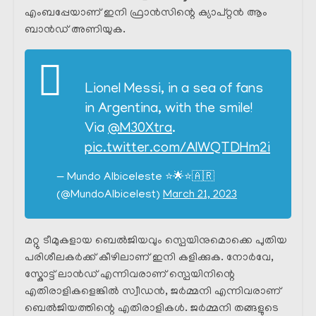
എംബപ്പേയാണ് ഇനി ഫ്രാൻസിന്റെ ക്യാപ്റ്റൻ ആം
ബാൻഡ് അണിയുക.
Lionel Messi, in a sea of fans
in Argentina, with the smile!
Via
@M30Xtra
.
pic.twitter.com/AIWQTDHm2i
— Mundo Albiceleste ⭐🌟⭐🇦🇷
(@MundoAlbicelest)
March 21, 2023
മറ്റു ടീമുകളായ ബെൽജിയവും സ്പെയിനുമൊക്കെ പുതിയ
പരിശീലകർക്ക് കീഴിലാണ് ഇനി കളിക്കുക. നോർവേ,
സ്കോട്ട് ലാൻഡ് എന്നിവരാണ് സ്പെയിനിന്റെ
എതിരാളികളെങ്കിൽ സ്വീഡൻ, ജർമ്മനി എന്നിവരാണ്
ബെൽജിയത്തിന്റെ എതിരാളികൾ. ജർമ്മനി തങ്ങളുടെ