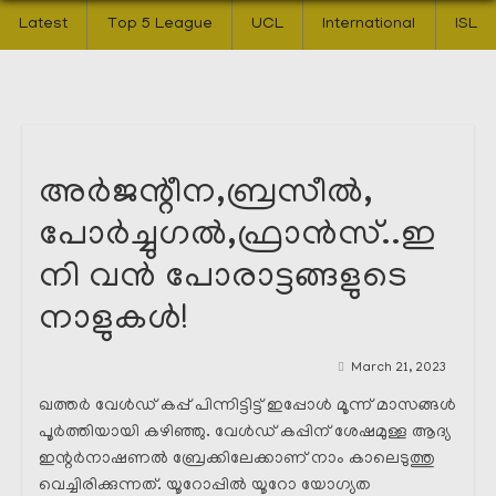
Latest
Top 5 League
UCL
International
ISL
അർജന്റീന,ബ്രസീൽ,
പോർച്ചുഗൽ,ഫ്രാൻസ്..ഇ
നി വൻ പോരാട്ടങ്ങളുടെ
നാളുകൾ!
March 21, 2023
ഖത്തർ വേൾഡ് കപ്പ് പിന്നിട്ടിട്ട് ഇപ്പോൾ മൂന്ന് മാസങ്ങൾ
പൂർത്തിയായി കഴിഞ്ഞു. വേൾഡ് കപ്പിന് ശേഷമുള്ള ആദ്യ
ഇന്റർനാഷണൽ ബ്രേക്കിലേക്കാണ് നാം കാലെടുത്തു
വെച്ചിരിക്കുന്നത്. യൂറോപ്പിൽ യൂറോ യോഗ്യത