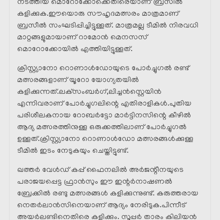
നടത്തിയ മൊറോക്കോക്കെതിരെയാണ് ബ്രസീൽ
കളിക്കുക.ഈയൊരു സൗഹൃദമത്സരം മാത്രമാണ്
ബ്രസീൽ സംഘടിപ്പിച്ചിട്ടുള്ളത്. മാത്രമല്ല ടീമിൽ നിരവധി
മാറ്റങ്ങളുമായാണ് റാമോൻ മെനസസ്
മൊറോക്കോയിൽ എത്തിയിട്ടുള്ളത്.
ക്രിസ്റ്റ്യാനോ റൊണാൾഡോയുടെ പോർച്ചുഗൽ രണ്ട്
മത്സരങ്ങളാണ് യൂറോ യോഗ്യതയിൽ
കളിക്കുന്നത്.ലക്‌സംബർഗ്,ലിച്ചൻസ്റ്റെയിൻ
എന്നിവരാണ് പോർച്ചുഗലിന്റെ എതിരാളികൾ.പുതിയ
പരിശീലകനായ റോബർട്ടോ മാർട്ടിനസിന്റെ കീഴിൽ
ആദ്യ മത്സരത്തിനുള്ള ഒരുക്കത്തിലാണ് പോർച്ചുഗൽ
ഉള്ളത്.ക്രിസ്റ്റ്യാനോ റൊണാൾഡോ മത്സരങ്ങൾക്കുള്ള
ടീമിൽ ഇടം നേടുകയും ചെയ്തിട്ടുണ്ട്.
ഖത്തർ വേൾഡ് കപ്പ് ഫൈനലിൽ അർജന്റീനയുടെ
പരാജയപ്പെട്ട ഫ്രാൻസും ഈ ഇന്റർനാഷണൽ
ബ്രേക്കിൽ രണ്ടു മത്സരങ്ങൾ കളിക്കുന്നുണ്ട്. കരുത്തരായ
നെതർലാൻസിനെയാണ് ആദ്യം നേരിടുക.പിന്നീട്
അയർലണ്ടിനെതിരെ കളിക്കും. സൂപ്പർ താരം കിലിയൻ