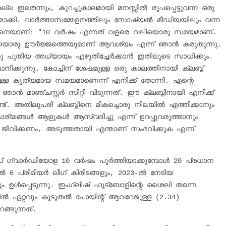
ല ഇതെന്നും, കുറച്ചുകാലമായി മനസ്സിൽ രൂപപ്പെട്ടുവന്ന ഒരു 
മാക്കി. വാർത്താസമ്മേളനത്തിലും സോഷ്യൽ മീഡിയയിലും വന്ന 
്ങനെയാണ്: "10 വർഷം എന്നത് വളരെ വലിയൊരു സമയമാണ്. 
ിയൊരു ഊർജ്ജത്തെയുമാണ് ആവശ്യം എന്ന് ഞാൻ കരുതുന്നു. 
ൊരു പുതിയ അധ്യായം എഴുതിച്ചേർക്കാൻ ഇതിലൂടെ സാധിക്കും. 
ിക്കുന്നു. കോച്ചിന് ശേഷമുള്ള ഒരു കാലത്തിനായി ക്ലബ്ബ് 
ള്ള കൃത്യമായ സമയമാണെന്ന് എനിക്ക് തോന്നി. എന്റെ 
ാഞ്ചസ്റ്റർ സിറ്റി വിടുന്നത്. ഈ ക്ലബ്ബിനായി എനിക്ക് 
്. അതിലുപരി ക്ലബ്ബിനെ മികച്ചൊരു നിലയിൽ എത്തിക്കാനും 
യങ്ങൾ ആളുകൾ ആസ്വദിച്ചു എന്ന് ഉറപ്പുവരുത്താനും 
ം ജീവിക്കണം, അടുത്തതായി എന്താണ് സംഭവിക്കുക എന്ന് 
െപ് ഗ്വാർഡിയോള 10 വർഷം പൂർത്തിയാക്കുമ്പോൾ 20 പ്രധാന 
ിൽ 6 പ്രീമിയർ ലീഗ് കിരീടങ്ങളും, 2023-ൽ നേടിയ 
ും ഉൾപ്പെടുന്നു. ഇംഗ്ലീഷ് ഫുട്ബോളിന്റെ ശൈലി തന്നെ 
്തിൽ ഏറ്റവും കൂടുതൽ പോയിന്റ് ആവറേജുള്ള (2.34) 
്ങുന്നത്.