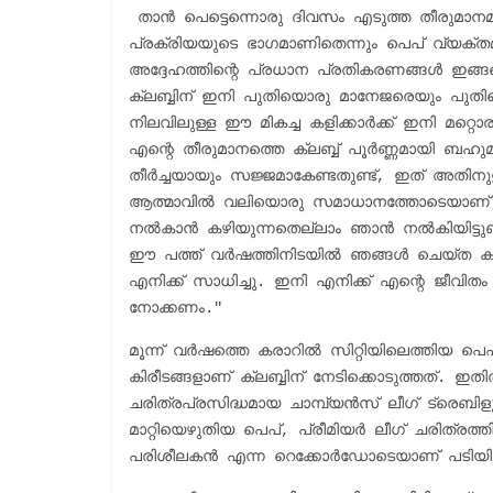
 ​താൻ പെട്ടെന്നൊരു ദിവസം എടുത്ത തീരുമാനമല്
പ്രക്രിയയുടെ ഭാഗമാണിതെന്നും പെപ് വ്യക്ത
അദ്ദേഹത്തിന്റെ പ്രധാന പ്രതികരണങ്ങൾ ഇങ
ക്ലബ്ബിന് ഇനി പുതിയൊരു മാനേജരെയും പുത
നിലവിലുള്ള ഈ മികച്ച കളിക്കാർക്ക് ഇനി മറ്റ
എന്റെ തീരുമാനത്തെ ക്ലബ്ബ് പൂർണ്ണമായി ബഹുമാന
തീർച്ചയായും സജ്ജമാകേണ്ടതുണ്ട്, ഇത് അതിനു
ആത്മാവിൽ വലിയൊരു സമാധാനത്തോടെയാണ് ഞാൻ മ
നൽകാൻ കഴിയുന്നതെല്ലാം ഞാൻ നൽകിയിട്ടുണ്ട
ഈ പത്ത് വർഷത്തിനിടയിൽ ഞങ്ങൾ ചെയ്ത കാര്
എനിക്ക് സാധിച്ചു. ഇനി എനിക്ക് എന്റെ ജീവിത
നോക്കണം."
​മൂന്ന് വർഷത്തെ കരാറിൽ സിറ്റിയിലെത്തിയ പ
കിരീടങ്ങളാണ് ക്ലബ്ബിന് നേടിക്കൊടുത്തത്. ഇത
ചരിത്രപ്രസിദ്ധമായ ചാമ്പ്യൻസ് ലീഗ് ട്രെബിള
മാറ്റിയെഴുതിയ പെപ്, പ്രീമിയർ ലീഗ് ചരിത്രത
പരിശീലകൻ എന്ന റെക്കോർഡോടെയാണ് പടിയിറങ