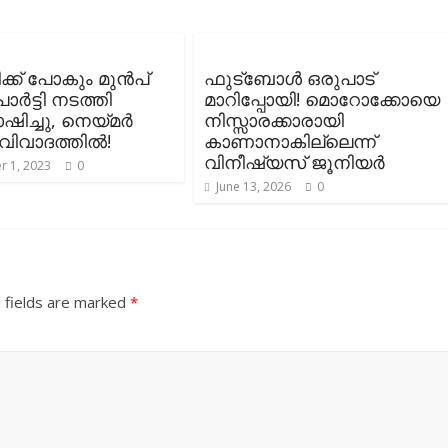
്ക് പോകും മുൻപ്
ഫുട്ബോൾ ഒരുപാട്
പാർട്ടി നടത്തി
മാറിപ്പോയി! മൊറോക്കോയെ
ച്ചു, നെയ്മർ
നിസ്സാരക്കാരായി
 വിവാദത്തിൽ!
കാണാനാകില്ലെന്ന്
വിനീഷ്യസ് ജൂനിയർ
 1, 2023
0
June 13, 2026
0
 fields are marked
*