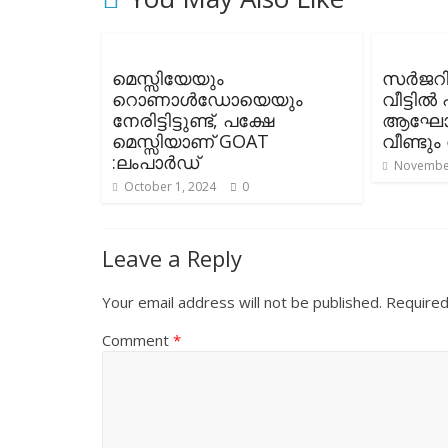
മെസ്സിയേയും
സർജറിക
റൊണാൾഡോയെയും
വീട്ടിൽ 
നേരിട്ടിട്ടുണ്ട്, പക്ഷേ
ആഘോഷി
മെസ്സിയാണ് GOAT
വീണ്ടും
:ലംപാർഡ്
November
October 1, 2024
0
Leave a Reply
Your email address will not be published.
Required
Comment
*