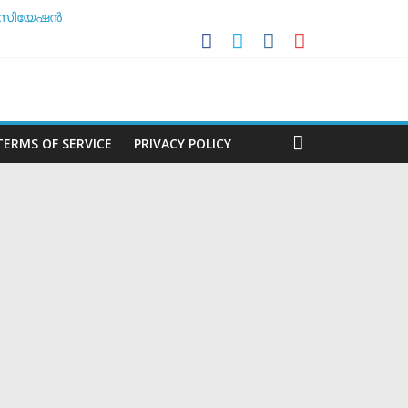
സോസിയേഷൻ
ലകൻ
ർച്ച ചെയ്യാൻ അടിയന്തര യോഗം
TERMS OF SERVICE
PRIVACY POLICY