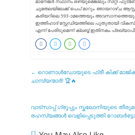
​മാനേജർ സ്ഥാനം ഒഴിയുമെങ്കിലും സിറ്റി ഫ
ചുമതലയിലേക്ക് പെപ് മാറും. ഞായറാഴ്ച ആസ്റ്റൺ
കരിയറിലെ 593-ാമത്തെയും അവസാനത്തെയും 
ഇത്തിഹാദ് സ്റ്റേഡിയത്തിലെ പുതുതായി വികസിപ്
എന്ന് പേരിടുമെന്ന് ക്ലബ്ബ് ഇതിനകം പ്രഖ്യാപിച്ചിട
←
റൊണാൾഡോയുടെ ഫ്രീ കിക്ക് മാജിക്
ചാമ്പ്യന്മാർ! 🏆🔥
വാട്സാപ്പ് ഗ്രൂപ്പും സ്കലോനിയുടെ തീരു
രഹസ്യങ്ങൾ വെളിപ്പെടുത്തി റോബർട്
You May Also Like