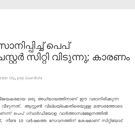
ിപ്പിച്ച് പെപ്
്റർ സിറ്റി വിടുന്നു; കാരണം
,
ster city
pep Guardiola
ും വിജയകരമായ ഒരു അധ്യായത്തിനാണ് ഈ വരാനിരിക്കുന്ന 
റൺ വില്ലയ്‌ക്കെതിരെയുള്ള മത്സരത്തോടെ 
ണെന്ന് പെപ് ഗ്വാർഡിയോള വാർത്താസമ്മേളനത്തിൽ 
പ്, നീണ്ട 10 വർഷത്തെ സേവനത്തിന് ശേഷമാണ് സിറ്റിയോട് 