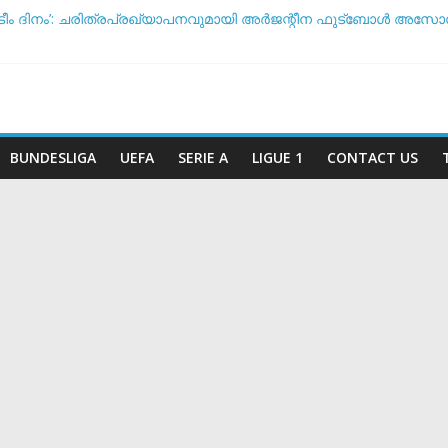
ടീം ദിനം’: ചരിത്രപ്രഖ്യാപനവുമായി അർജന്റീന ഫുട്ബോൾ അ
 സംസാരിക്കുന്നത് ‘ഡൈഞ്ചറസ്’; തുറന്നുപറഞ്ഞ് സാന്റോസ് പരിശീ
ോ വിരമിക്കുമോ? ഭാവി പദ്ധതികളെക്കുറിച്ച് പ്രതികരിച്ച് നെയ്മർ
ീട സാധ്യതയിൽ മുന്നിൽ ആര്? പവർ റാങ്കിംഗ് പുറത്ത് !
കടുത്ത നിലപാടുമായി യുവേഫ: ലോകകപ്പ് ബഹിഷ്‌കരണ സാധ്യത ച
BUNDESLIGA
UEFA
SERIE A
LIGUE 1
CONTACT US