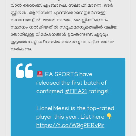
വാൻ ഡൈക്ക്, എംബാപ്പെ, സലാഹ്, മാനെ, ടെർ
സ്റ്റീഗൻ, ആലിസൺ എന്നിവരാണ് തുടർന്നുള്ള
സ്ഥാനങ്ങളിൽ. അതേ സമയം മെസ്സിക്ക് ഒന്നാം
സ്ഥാനം നൽകിയതിൽ സമൂഹമാധ്യമങ്ങളിൽ വലിയ
തോതിലുള്ള വിമർശനങ്ങൾ ഉയരുന്നുണ്ട്. ഏറ്റവും
കൂടുതൽ റേറ്റിംഗ് നേടിയ താരങ്ങളുടെ പട്ടിക താഴെ
നൽകുന്നു.
EA SPORTS have
released the first batch of
confirmed
#FIFA21
ratings!
Lionel Messi is the top-rated
player this year. List here
https://t.co/W9gPERvPir