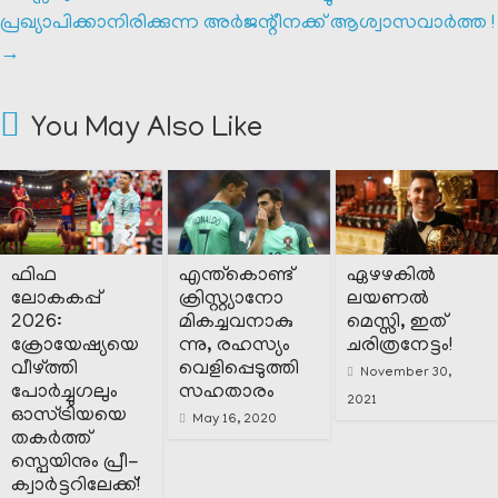
പ്രഖ്യാപിക്കാനിരിക്കുന്ന അർജന്റീനക്ക് ആശ്വാസവാർത്ത !
→
You May Also Like
ഫിഫ
എന്ത്കൊണ്ട്
ഏഴഴകിൽ
ലോകകപ്പ്
ക്രിസ്റ്റ്യാനോ
ലയണൽ
2026:
മികച്ചവനാകു
മെസ്സി, ഇത്
ക്രോയേഷ്യയെ
ന്നു, രഹസ്യം
ചരിത്രനേട്ടം!
വീഴ്ത്തി
വെളിപ്പെടുത്തി
November 30,
പോർച്ചുഗലും
സഹതാരം
2021
ഓസ്ട്രിയയെ
May 16, 2020
തകർത്ത്
സ്പെയിനും പ്രീ-
ക്വാർട്ടറിലേക്ക്!