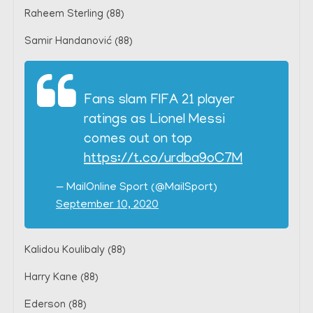
Raheem Sterling (88)
Samir Handanović (88)
Fans slam FIFA 21 player
ratings as Lionel Messi
comes out on top
https://t.co/urdba9oC7M
— MailOnline Sport (@MailSport)
September 10, 2020
Kalidou Koulibaly (88)
Harry Kane (88)
Ederson (88)