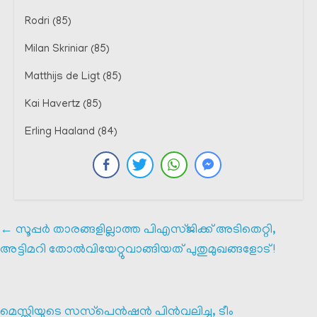
Rodri (85)
Milan Skriniar (85)
Matthijs de Ligt (85)
Kai Havertz (85)
Erling Haaland (84)
←
സൂപ്പർ താരങ്ങളില്ലാത്ത പിഎസ്ജിക്ക് അടിതെറ്റി,
അട്ടിമറി തോൽവിയേറ്റുവാങ്ങിയത് പുതുമുഖങ്ങളോട് !
മെസ്സിയുടെ സസ്‌പെൻഷൻ പിൻവലിച്ചു, ടീം