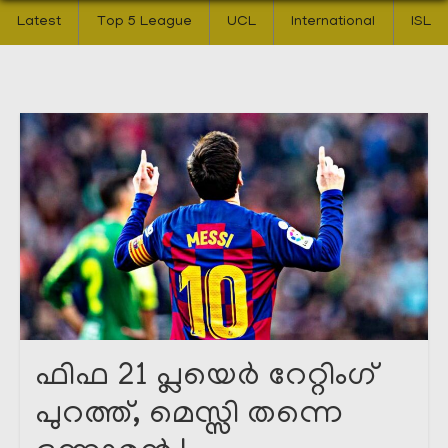
Latest
Top 5 League
UCL
International
ISL
ഫിഫ 21 പ്ലയെർ റേറ്റിംഗ്
പുറത്ത്, മെസ്സി തന്നെ