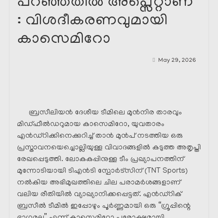
പറഞ്ഞതിൽ അപ്സെറ്റാണ്
: വിശദീകരണവുമായി
കാസെമിറോ
May 29, 2026
ബ്രസീലിയൻ ദേശീയ ടീമിലെ മുൻനിര താരവും
മിഡ്‌ഫീൽഡറുമായ കാസെമിറോ, യുവതാരം
എൻഡ്റിക്കിനെക്കുറിച്ച് താൻ മുൻപ് നടത്തിയ ഒരു
പ്രസ്താവനയെച്ചൊല്ലിയുള്ള വിവാദങ്ങളിൽ കടുത്ത അതൃപ്തി
രേഖപ്പെടുത്തി. ലോകകപ്പിനുള്ള ടീം പ്രഖ്യാപനത്തിന്
മുന്നോടിയായി ടിഎൻടി സ്പോർട്സിന് (TNT Sports)
നൽകിയ അഭിമുഖത്തിലെ ചില പരാമർശങ്ങളാണ്
വലിയ രീതിയിൽ വ്യാഖ്യാനിക്കപ്പെട്ടത്. എൻഡ്റിക്
ബ്രസീൽ ടീമിൽ ഇപ്പോഴും പൂർണ്ണമായി ഒരു “ഗ്രൂപ്പിന്റെ
ഭാഗമല്ല” എന്ന് കാസെമിറോ പരോക്ഷമായി