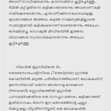
അവന് സാധിക്കുമെന്നും കാസെമിറോ കൂട്ടിച്ചേർത്തു.
ടീമിൽ മറ്റ് മുതിർന്ന കളിക്കാരുണ്ടെന്നും അവരാണ് കളി
നയിക്കേണ്ടതെന്നും, എൻഡ്റിക്കിനെപ്പോലെയുള്ള
യുവതാരങ്ങൾ അത്തരം കടുത്ത സമ്മർദ്ദങ്ങളില്ലാതെ
സ്വതന്ത്രമായി കളിക്കുകയാണ് വേണ്ടതെന്നും അദ്ദേഹം
ഓർമ്മിപ്പിച്ചു. സോഷ്യൽ മീഡിയയിൽ ഇത്തരം
വിവാദങ്ങൾ സ്വാഭാവികമാണെന്നും അദ്ദേഹം
കൂട്ടിച്ചേർത്തു.
നിലവിൽ ബ്രസീലിയൻ ടീം
തെരേസോപോളിസിലെ (Teresópolis) ഗ്രാൻജ
കോമറിയിൽ കടുത്ത പരിശീലനത്തിലാണ്. ലോകകപ്പിന്
മുന്നോടിയായി വരുന്ന ഞായറാഴ്ച മാരക്കാന
(Maracanã) സ്റ്റേഡിയത്തിൽ ബ്രസീൽ
പനാമയ്‌ക്കെതിരെ ഒരു സൗഹൃദ മത്സരം കളിക്കുന്നുണ്ട്.
ഇതിനോടകം തന്നെ ഈ മത്സരത്തിന്റെ എല്ലാ
ടിക്കറ്റുകളും വിറ്റുതീർന്നിട്ടുണ്ട്. ഒരു ലോകകപ്പിൽ