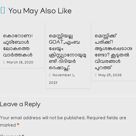
You May Also Like
കൊറോണ:
മെസ്സിയല്ല
മെസ്സിക്ക്
ഫുട്ബോൾ
GOAT,എംബ
പരിക്ക് !
ലോകത്തെ
പ്പേയും
ആശങ്കപ്പെടാനു
വാർത്തകൾ
ക്രിസ്റ്റ്യാനോയുമു
ണ്ടോ? കൂടുതൽ
ണ്ട്: ദിദിയർ
വിവരങ്ങൾ
March 18, 2020
ദെഷാപ്സ്.
പുറത്ത്
November 1,
May 25, 2026
2023
Leave a Reply
Your email address will not be published.
Required fields are
marked
*