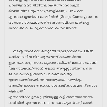
പറഞ്ഞുവെന്ന രീതിയിലായിരുന്നു സോഷ്യൽ
മീഡിയയിലെയും മാധ്യമങ്ങളിലെയും ചർച്ചകൾ.
എന്നാൽ ഗ്രാൻജ കോമറിയിൽ (Granja Comary) നടന്ന
വാർത്താ സമ്മേളനത്തിൽ കാസെമിറോ ഇതിന്റെ
യഥാർത്ഥ വശം വ്യക്തമാക്കി രംഗത്തെത്തി.
തന്റെ വാക്കുകൾ തെറ്റായി വ്യാഖ്യാനിക്കപ്പെട്ടതിൽ
തനിക്ക് വലിയ വിഷമമുണ്ടെന്ന് കാസെമിറോ
തുറന്നുപറഞ്ഞു. താരം വ്യക്തമാക്കിയത് ഇങ്ങനെയാണ്:
“ആ സമയത്ത് ഞാൻ കടുത്ത അപ്സെറ്റായിരുന്നു. ഒരു
ലോകകപ്പ് കളിക്കാൻ പോകുമ്പോൾ ആ
യുവതാരത്തിന്മേൽ അനാവശ്യമായ സമ്മർദ്ദം
വരാതിരിക്കാനും അവനെ സംരക്ഷിക്കാനുമാണ് ഞാൻ
ശ്രമിച്ചത്.”
എൻഡ്റിക് വളരെ പ്രതിഭയുള്ള കളിക്കാരനാണെന്നും
ഭാവിയിൽ മൂന്നോ നാലോ ലോകകപ്പുകൾ കളിക്കാൻ