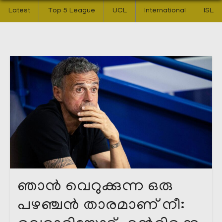
Latest
Top 5 League
UCL
International
ISL
ഞാൻ വെറുക്കുന്ന ഒരു
പഴഞ്ചൻ താരമാണ് നീ: