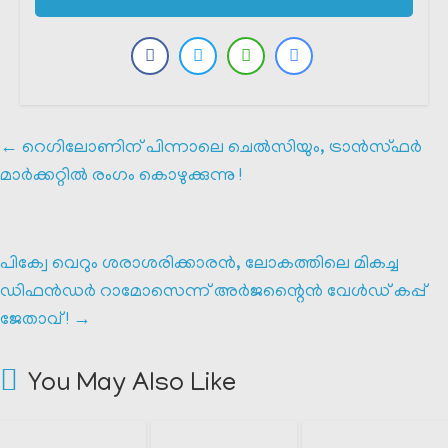
←
റെഗിലോണിന് പിന്നാലെ ചെൽസിയും, ട്രാൻസ്ഫർ
മാർക്കറ്റിൽ രംഗം കൊഴുക്കുന്നു !
പിക്വേ വെറും ശരാശരിക്കാരൻ, ലോകത്തിലെ മികച്ച
ഡിഫൻഡർ റാമോസെന്ന് അർജന്റൈൻ വേൾഡ് കപ്പ്
ജേതാവ് !
→
You May Also Like