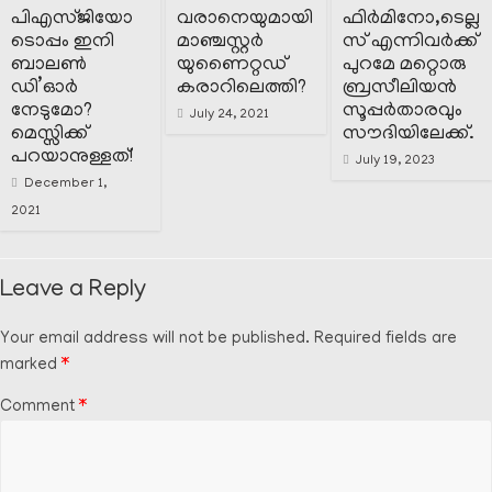
പിഎസ്ജിയോ
വരാനെയുമായി
ഫിർമിനോ,ടെല്ല
ടൊപ്പം ഇനി
മാഞ്ചസ്റ്റർ
സ് എന്നിവർക്ക്
ബാലൺ
യുണൈറ്റഡ്
പുറമേ മറ്റൊരു
ഡി’ഓർ
കരാറിലെത്തി?
ബ്രസീലിയൻ
നേടുമോ?
സൂപ്പർതാരവും
July 24, 2021
മെസ്സിക്ക്
സൗദിയിലേക്ക്.
പറയാനുള്ളത്!
July 19, 2023
December 1,
2021
Leave a Reply
Your email address will not be published.
Required fields are
marked
*
Comment
*