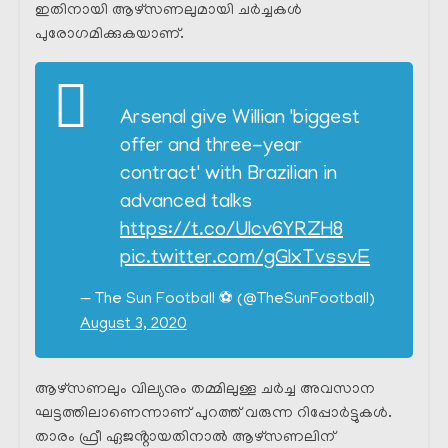
ഇതിനായി ആഴ്സണലുമായി ചർച്ചകൾ
പുരോഗമിക്കുകയാണ്.
Arsenal give Willian 'biggest
offer and three-year
contract' with Brazilian in
advanced talks
https://t.co/Ulcv6YRZH8
pic.twitter.com/gGlxTvssvE
— The Sun Football ⚽ (@TheSunFootball)
August 3, 2020
ആഴ്സണലും വില്യനും തമ്മിലുള്ള ചർച്ച അവസാന
ഘട്ടത്തിലാണെന്നാണ് പുറത്ത് വരുന്ന റിപ്പോർട്ടുകൾ.
താരം ഫ്രീ ഏജൻ്റായതിനാൽ ആഴ്സണലിന്