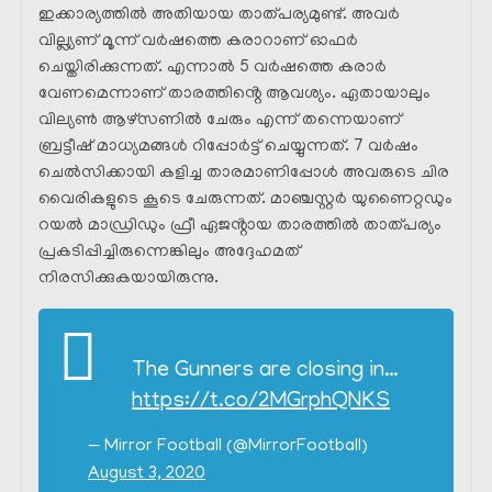
ഇക്കാര്യത്തിൽ അതിയായ താത്പര്യമുണ്ട്. അവർ
വില്ല്യണ് മൂന്ന് വർഷത്തെ കരാറാണ് ഓഫർ
ചെയ്തിരിക്കുന്നത്. എന്നാൽ 5 വർഷത്തെ കരാർ
വേണമെന്നാണ് താരത്തിൻ്റെ ആവശ്യം. ഏതായാലും
വില്യൺ ആഴ്സണിൽ ചേരും എന്ന് തന്നെയാണ്
ബ്രട്ടീഷ് മാധ്യമങ്ങൾ റിപ്പോർട്ട് ചെയ്യുന്നത്. 7 വർഷം
ചെൽസിക്കായി കളിച്ച താരമാണിപ്പോൾ അവരുടെ ചിര
വൈരികളുടെ കൂടെ ചേരുന്നത്. മാഞ്ചസ്റ്റർ യുണൈറ്റഡും
റയൽ മാഡ്രിഡും ഫ്രീ ഏജൻ്റായ താരത്തിൽ താത്പര്യം
പ്രകടിപ്പിച്ചിരുന്നെങ്കിലും അദ്ദേഹമത്
നിരസിക്കുകയായിരുന്നു.
The Gunners are closing in…
https://t.co/2MGrphQNKS
— Mirror Football (@MirrorFootball)
August 3, 2020