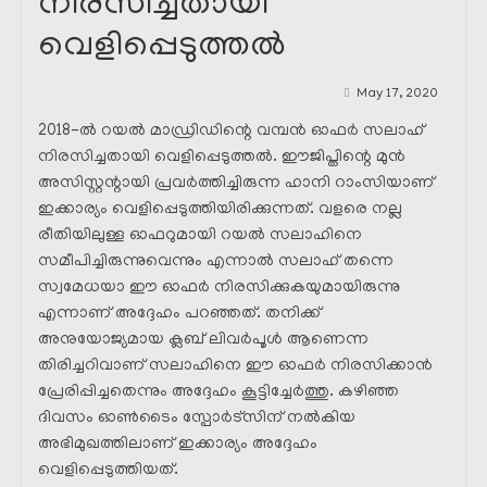
നിരസിച്ചതായി
വെളിപ്പെടുത്തൽ
May 17, 2020
2018-ൽ റയൽ മാഡ്രിഡിന്റെ വമ്പൻ ഓഫർ സലാഹ്
നിരസിച്ചതായി വെളിപ്പെടുത്തൽ. ഈജിപ്തിന്റെ മുൻ
അസിസ്റ്റന്റായി പ്രവർത്തിച്ചിരുന്ന ഹാനി റാംസിയാണ്
ഇക്കാര്യം വെളിപ്പെടുത്തിയിരിക്കുന്നത്. വളരെ നല്ല
രീതിയിലുള്ള ഓഫറുമായി റയൽ സലാഹിനെ
സമീപിച്ചിരുന്നുവെന്നും എന്നാൽ സലാഹ് തന്നെ
സ്വമേധയാ ഈ ഓഫർ നിരസിക്കുകയുമായിരുന്നു
എന്നാണ് അദ്ദേഹം പറഞ്ഞത്. തനിക്ക്
അനുയോജ്യമായ ക്ലബ്‌ ലിവർപൂൾ ആണെന്ന
തിരിച്ചറിവാണ് സലാഹിനെ ഈ ഓഫർ നിരസിക്കാൻ
പ്രേരിപ്പിച്ചതെന്നും അദ്ദേഹം കൂട്ടിച്ചേർത്തു. കഴിഞ്ഞ
ദിവസം ഓൺടൈം സ്പോർട്സിന് നൽകിയ
അഭിമുഖത്തിലാണ് ഇക്കാര്യം അദ്ദേഹം
വെളിപ്പെടുത്തിയത്.