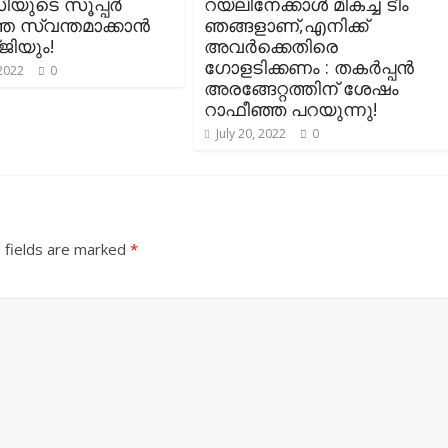
യുടെ സൂപ്പർ
റയലിനേക്കാൾ മികച്ച ടീം
െ സ്വന്തമാക്കാൻ
ഞങ്ങളാണ്,എനിക്ക്
ിയും!
അവർക്കെതിരെ
ഗോളടിക്കണം : തകർപ്പൻ
 2022
0
അരങ്ങേറ്റത്തിന് ശേഷം
റാഫീഞ്ഞ പറയുന്നു!
July 20, 2022
0
 fields are marked
*