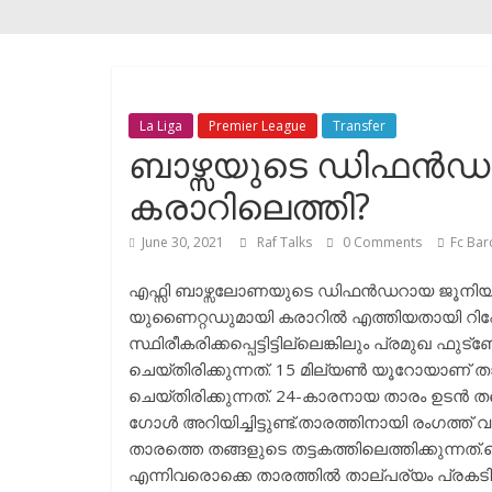
La Liga
Premier League
Transfer
ബാഴ്സയുടെ ഡിഫൻഡ
കരാറിലെത്തി?
June 30, 2021
Raf Talks
0 Comments
Fc Bar
എഫ്സി ബാഴ്സലോണയുടെ ഡിഫൻഡറായ ജൂനിയർ ഫ
യുണൈറ്റഡുമായി കരാറിൽ എത്തിയതായി റിപ്പ
സ്ഥിരീകരിക്കപ്പെട്ടിട്ടില്ലെങ്കിലും പ്രമുഖ 
ചെയ്തിരിക്കുന്നത്. 15 മില്യൺ യൂറോയാണ് താര
ചെയ്തിരിക്കുന്നത്. 24-കാരനായ താരം ഉടൻ തന
ഗോൾ അറിയിച്ചിട്ടുണ്ട്.താരത്തിനായി രംഗത്ത്
താരത്തെ തങ്ങളുടെ തട്ടകത്തിലെത്തിക്കുന്നത്.
എന്നിവരൊക്കെ താരത്തിൽ താല്പര്യം പ്രകടിപ