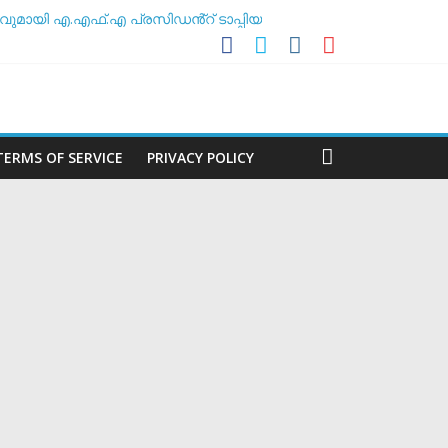
ുമായി എ.എഫ്.എ പ്രസിഡൻ്റ് ടാപ്പിയ
സോസിയേഷൻ
ലകൻ
TERMS OF SERVICE
PRIVACY POLICY