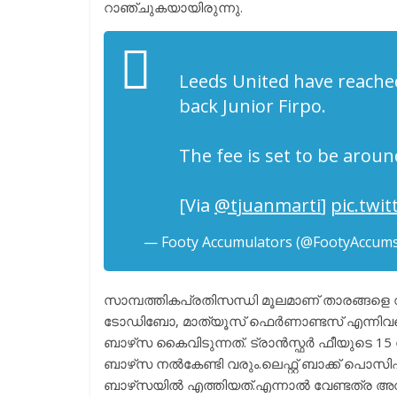
റാഞ്ചുകയായിരുന്നു.
Leeds United have reached
back Junior Firpo.
The fee is set to be arou
[Via
@tjuanmarti
]
pic.twi
— Footy Accumulators (@FootyAccum
സാമ്പത്തികപ്രതിസന്ധി മൂലമാണ് താരങ്ങളെ 
ടോഡിബോ, മാത്യൂസ് ഫെർണാണ്ടസ് എന്നിവരെ
ബാഴ്‌സ കൈവിടുന്നത്. ട്രാൻസ്ഫർ ഫീയുടെ 1
ബാഴ്‌സ നൽകേണ്ടി വരും.ലെഫ്റ്റ് ബാക്ക് പൊസ
ബാഴ്‌സയിൽ എത്തിയത്.എന്നാൽ വേണ്ടത്ര അവസ