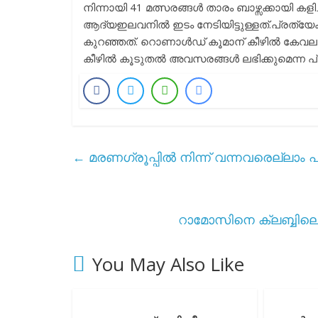
നിന്നായി 41 മത്സരങ്ങൾ താരം ബാഴ്സക്കായി കളിച
ആദ്യഇലവനിൽ ഇടം നേടിയിട്ടുള്ളത്.പ്രത്
കുറഞ്ഞത്. റൊണാൾഡ് കൂമാന് കീഴിൽ കേവലം 7 മ
കീഴിൽ കൂടുതൽ അവസരങ്ങൾ ലഭിക്കുമെന്ന പ്
←
മരണഗ്രൂപ്പിൽ നിന്ന് വന്നവരെല്ലാം 
റാമോസിനെ ക്ലബ്ബിലെത
You May Also Like