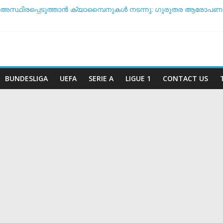
 അസ്ഥിരപ്പെടുത്താൻ ക്യാമ്പൈനുകൾ നടന്നു: ഗുരുതര ആരോപണവ
ടീം ദിനം’: ചരിത്രപ്രഖ്യാപനവുമായി അർജന്റീന ഫുട്ബോൾ അ
 സംസാരിക്കുന്നത് ‘ഡൈഞ്ചറസ്’; തുറന്നുപറഞ്ഞ് സാന്റോസ് പരിശീ
ോ വിരമിക്കുമോ? ഭാവി പദ്ധതികളെക്കുറിച്ച് പ്രതികരിച്ച് നെയ്മർ
ീട സാധ്യതയിൽ മുന്നിൽ ആര്? പവർ റാങ്കിംഗ് പുറത്ത് !
BUNDESLIGA
UEFA
SERIE A
LIGUE 1
CONTACT US