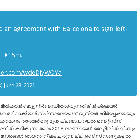
 an agreement with Barcelona to sign left-
nd €15m.
tter.com/wdeDjyWOYa
s)
June 28, 2021
വിൽക്കാൻ ബാഴ്സ നിർബന്ധിതരാവുന്നത്.ജീൻ ക്ലെയർ
 ഒഴിവാക്കിയതിന് പിന്നാലെയാണ് ജൂനിയർ ഫിർപ്പോയെയും
5 ശതമാനം താരത്തിന്റെ മുൻ ക്ലബായ റയൽ ബെറ്റിസിന്
ിഷനിൽ കളിക്കുന്ന താരം 2019-ലാണ് റയൽ ബെറ്റിസിൽ നിന്നും
രങ്ങൾ താരത്തിന് ലഭിച്ചിരുന്നില്ല. രണ്ട് സീസണുകളിൽ