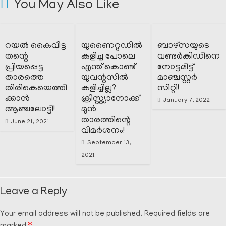
You May Also Like
റയൽ കൈവിട്ട
യുണൈറ്റഡിൽ
ബാഴ്‌സയുടെ
തന്റെ
കളിച്ച പോലെ
വണ്ടർകിഡിനെ
പ്രിയപ്പെട്ട
എന്ത് കൊണ്ട്
നോട്ടമിട്ട്
താരത്തെ
യുവന്റസിൽ
മാഞ്ചസ്റ്റർ
തിരികെയെത്തി
കളിച്ചില്ല?
സിറ്റി!
ക്കാൻ
ക്രിസ്റ്റ്യാനോക്ക്‌
January 7, 2022
ആഞ്ചലോട്ടി!
മുൻ
താരത്തിന്റെ
June 21, 2021
വിമർശനം!
September 13,
2021
Leave a Reply
Your email address will not be published.
Required fields are