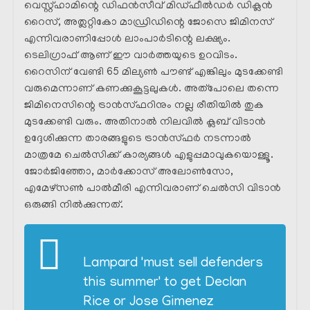
വെസ്റ്റ്ഹാമിന്റെ ഡിഫൻസീവ് മിഡ്ഫീൽഡർ ഡിക്ലൻ
റൈസ്, അത്ലറ്റികോ മാഡ്രിഡിന്റെ ജോസെ ജിമിനസ്
എന്നിവരാണിപ്പോൾ ലാംപാർടിന്റെ ലക്ഷ്യം.
ടെലിഗ്രാഫ് ആണ് ഈ വാർത്തയുടെ ഉറവിടം.
റൈസിന് വേണ്ടി 65 മില്യൺ പൗണ്ട് എങ്കിലും മുടക്കേണ്ടി
വരുമെന്നാണ് കണക്കുകൂട്ടലുകൾ. അത്പോലെ തന്നെ
ജിമിനെസിന്റെ ട്രാൻസ്ഫറിനും നല്ല രീതിയിൽ തുക
മുടക്കേണ്ടി വരും. അതിനാൽ നിലവിൽ ക്ലബ് വിടാൻ
ഉദ്ദേശിക്കുന്ന താരങ്ങളുടെ ട്രാൻസ്ഫർ നടന്നാൽ
മാത്രമേ ചെൽസിക്ക് കാര്യങ്ങൾ എളുപ്പമാവുകയൊള്ളൂ.
ജോർജിഞ്ഞോ, മാർക്കോസ് അലോൺസോ,
എമേഴ്‌സൺ പാൽമീരി എന്നിവരാണ് ചെൽസി വിടാൻ
ഒരുങ്ങി നിൽക്കുന്നത്.
Lampard 'must sell defenders
this summer' to get Declan
Rice or Jose Gimenez