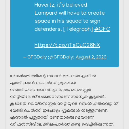
Havertz, it’s believed
Lampard will have to create
space in his squad to sign
defenders. [Telegraph]
#CFC
https://t.co/iTsCuC26NX
— CFCDaily (@CFCDaily)
August 2, 2020
ബേൺമൗത്തിന്റെ നഥാൻ അകയെ ക്ലബിൽ
എത്തിക്കാൻ ലംപാർഡ് ശ്രമങ്ങൾ
നടത്തിയിരുന്നുവെങ്കിലും താരം മാഞ്ചസ്റ്റർ
സിറ്റിയിലേക്ക് ചേക്കേറാനാണ് സാധ്യത കൂടുതൽ.
കൂടാതെ ലെയ്സെസ്റ്റർ സിറ്റിയുടെ ബെൻ ചിൽവെല്ലിന്
വേണ്ടി ചെൽസി ഇപ്പോഴും ശ്രമങ്ങൾ നടത്തുന്നുണ്ട്.
എന്നാൽ പുതുതായി രണ്ട് താരങ്ങളെയാണ്
ഡിഫൻസീവിലേക്ക് ലംപാർഡ് കണ്ടു വെച്ചിരിക്കുന്നത്.