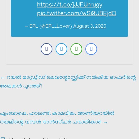
https://t.co/jJJFUnrugy
pic.twitter.com/wSi9UBEjdO
— EPL (@EPL_Lover)
August 3, 2020
←
റയൽ മാഡ്രിഡ്‌ ലെവന്റോസ്ക്കിക്ക് നൽകിയ ഓഫറിന്റെ
രേഖകൾ പുറത്ത് !
എംബാപ്പെ, ഹാലണ്ട്, കാമവിങ്ക. അണിയറയിൽ
റയലിന്റെ വമ്പൻ ട്രാൻസ്ഫർ പദ്ധതികൾ!
→