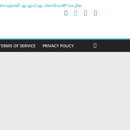
ണവുമായി എ.എഫ്.എ പ്രസിഡൻ്റ് ടാപ്പിയ
 അസോസിയേഷൻ
ശീലകൻ
മർ
TERMS OF SERVICE
PRIVACY POLICY