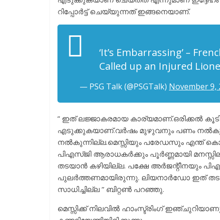
റിപ്പോർട്ട്‌ ചെയ്യുന്നത് ഇങ്ങനെയാണ്.
‘It’s Embarrassing’ – Fre
Called up an Injured Lion
— PSG Talk (@PSGTalk)
November 9, 
” ഇത് ലജ്ജാകരമായ കാര്യമാണ്.ഒരിക്കൽ കൂടി 
എടുക്കുകയാണ്.വർഷം മുഴുവനും പണം നൽകുന്ന 
നൽകുന്നില്ല.മെസ്സിയും പരേഡസും എന്ത് കൊണ
പിഎസ്ജി ആരാധകർക്കും പൂർണ്ണമായി മനസ്സിലാ
തടയാൻ കഴിയില്ല. പക്ഷേ അർജന്റീനയും പിഎസ
പുലർത്തണമായിരുന്നു. ലിയനാർഡോ ഇത് തടയാ
സാധിച്ചില്ല ” ബിറ്റൺ പറഞ്ഞു.
മെസ്സിക്ക് നിലവിൽ ഹാംസ്ട്രിംഗ് ഇഞ്ചുറിയാണ