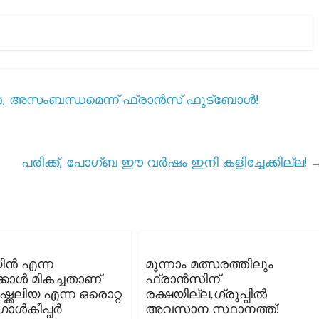
്ത, അസംബന്ധമെന്ന് ഫ്രാൻസ് ഫുട്ബോൾ!
പരിക്ക്, പോഗ്ബ ഈ വർഷം ഇനി കളിച്ചേക്കില്ല!
ിൻ എന്ന
മൂന്നാം മത്സരത്തിലും
ക്കാൾ മികച്ചതാണ്
ഫ്രാൻസിന്
ക്കേലിയ എന്ന ഒരൊറ്റ
രക്ഷയില്ല,ഗ്രൂപ്പിൽ
ോൾകീപ്പർ
അവസാന സ്ഥാനത്ത്!