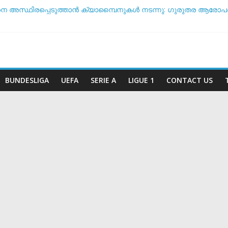
നെ അസ്ഥിരപ്പെടുത്താൻ ക്യാമ്പൈനുകൾ നടന്നു: ഗുരുതര ആരോപ
ൾ ടീം ദിനം’: ചരിത്രപ്രഖ്യാപനവുമായി അർജന്റീന ഫുട്ബോൾ
്ച് സംസാരിക്കുന്നത് ‘ഡൈഞ്ചറസ്’; തുറന്നുപറഞ്ഞ് സാന്റോസ് പരി
അതോ വിരമിക്കുമോ? ഭാവി പദ്ധതികളെക്കുറിച്ച് പ്രതികരിച്ച് നെയ്
കിരീട സാധ്യതയിൽ മുന്നിൽ ആര്? പവർ റാങ്കിംഗ് പുറത്ത് !
BUNDESLIGA
UEFA
SERIE A
LIGUE 1
CONTACT US