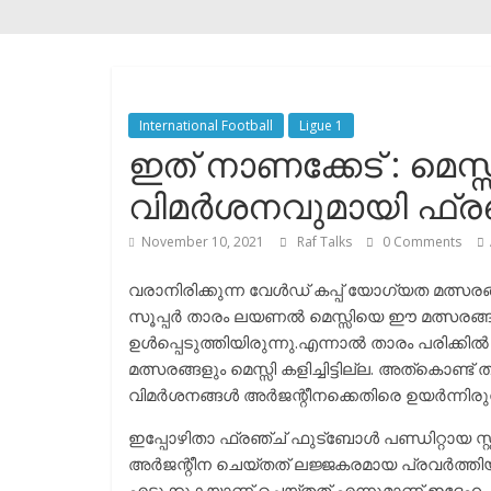
International Football
Ligue 1
ഇത് നാണക്കേട് : മെസ
വിമർശനവുമായി ഫ്രഞ്
November 10, 2021
Raf Talks
0 Comments
വരാനിരിക്കുന്ന വേൾഡ് കപ്പ് യോഗ്യത മത്സരങ
സൂപ്പർ താരം ലയണൽ മെസ്സിയെ ഈ മത്സരങ്ങൾ
ഉൾപ്പെടുത്തിയിരുന്നു.എന്നാൽ താരം പരിക്കിൽ നി
മത്സരങ്ങളും മെസ്സി കളിച്ചിട്ടില്ല. അത്കൊണ്
വിമർശനങ്ങൾ അർജന്റീനക്കെതിരെ ഉയർന്നിരുന
ഇപ്പോഴിതാ ഫ്രഞ്ച് ഫുട്ബോൾ പണ്ഡിറ്റായ സ്റ
അർജന്റീന ചെയ്തത് ലജ്ജകരമായ പ്രവർത്തിയാണെ
എടുക്കുകയാണ് ചെയ്തത് എന്നുമാണ് ഇദ്ദേഹം ആ