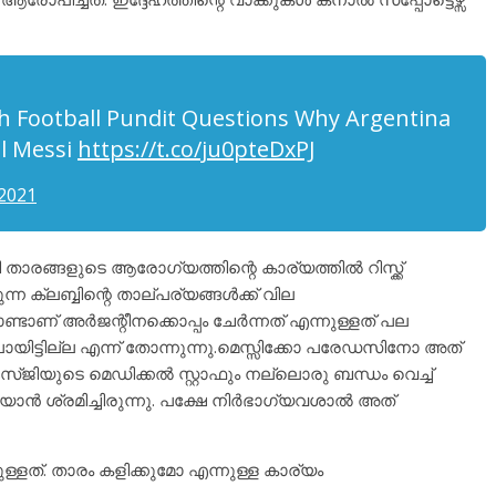
nch Football Pundit Questions Why Argentina
el Messi
https://t.co/ju0pteDxPJ
2021
താരങ്ങളുടെ ആരോഗ്യത്തിന്റെ കാര്യത്തിൽ റിസ്ക്ക്
ക്ലബ്ബിന്റെ താല്പര്യങ്ങൾക്ക്‌ വില
്ടാണ് അർജന്റീനക്കൊപ്പം ചേർന്നത് എന്നുള്ളത് പല
യിട്ടില്ല എന്ന് തോന്നുന്നു.മെസ്സിക്കോ പരേഡസിനോ അത്
്ജിയുടെ മെഡിക്കൽ സ്റ്റാഫും നല്ലൊരു ബന്ധം വെച്ച്
ൻ ശ്രമിച്ചിരുന്നു. പക്ഷേ നിർഭാഗ്യവശാൽ അത്
ുള്ളത്. താരം കളിക്കുമോ എന്നുള്ള കാര്യം