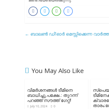
കണ്ടറിയേണ്ടിയിരിക്കുന്നു.
←
ബാലൺ ഡി’ഓർ മെസ്സിക്കെന്ന വാർത
You May Also Like
വിമർശനങ്ങൾ ടീമിനെ
സ്പെയ
ബാധിച്ചു,പക്ഷേ..: തുറന്ന്
ടീമിനേ
പറഞ്ഞ് സൗത്ത് ഗേറ്റ്!
ക്വാരഷ്
താരം:ഗ
July 10, 2024
0