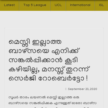
Latest
Top 5 League
UCL
International
ISL
മെസ്സി ഇല്ലാത്ത
ബാഴ്‌സയെ എനിക്ക്
സങ്കൽപ്പിക്കാൻ കൂടി
കഴിയില്ല, മനസ്സ് തുറന്ന്
സെർജി റോബെർട്ടോ !
September 23, 2020
സൂപ്പർ താരം ലയണൽ മെസ്സി ഇല്ലാത്ത ഒരു
ബാഴ്സയെ സങ്കൽപ്പിക്കുക എന്നുള്ളത് ഓരോ ബാഴ്സ