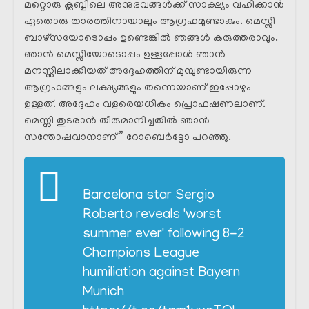
മറ്റൊരു ക്ലബ്ബിലെ അനുഭവങ്ങൾക്ക് സാക്ഷ്യം വഹിക്കാൻ
ഏതൊരു താരത്തിനായാലും ആഗ്രഹമുണ്ടാകും. മെസ്സി
ബാഴ്സയോടൊപ്പം ഉണ്ടെങ്കിൽ ഞങ്ങൾ കരുത്തരാവും.
ഞാൻ മെസ്സിയോടൊപ്പം ഉള്ളപ്പോൾ ഞാൻ
മനസ്സിലാക്കിയത് അദ്ദേഹത്തിന് മുമ്പുണ്ടായിരുന്ന
ആഗ്രഹങ്ങളും ലക്ഷ്യങ്ങളും തന്നെയാണ് ഇപ്പോഴും
ഉള്ളത്. അദ്ദേഹം വളരെയധികം പ്രൊഫഷണലാണ്.
മെസ്സി തുടരാൻ തീരുമാനിച്ചതിൽ ഞാൻ
സന്തോഷവാനാണ് ” റോബെർട്ടോ പറഞ്ഞു.
Barcelona star Sergio
Roberto reveals 'worst
summer ever' following 8-2
Champions League
humiliation against Bayern
Munich