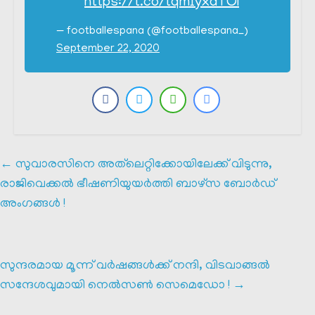
https://t.co/tqm1yxaTOI
— footballespana (@footballespana_)
September 22, 2020
←
സുവാരസിനെ അത്‌ലെറ്റിക്കോയിലേക്ക് വിടുന്നു,
രാജിവെക്കൽ ഭീഷണിയുയർത്തി ബാഴ്‌സ ബോർഡ്
അംഗങ്ങൾ !
സുന്ദരമായ മൂന്ന് വർഷങ്ങൾക്ക് നന്ദി, വിടവാങ്ങൽ
സന്ദേശവുമായി നെൽസൺ സെമെഡോ !
→