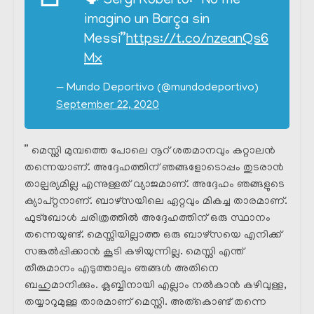
🗣 Sergi Roberto: “No me
imagino un Barça sin
Messi”
https://t.co/nzeanQs6
Mx
— Mundo Deportivo (@mundodeportivo)
September 22, 2020
” മെസ്സി മുമ്പത്തെ പോലെ നൂറ് ശതമാനവും കറ്റാലൻ
തന്നെയാണ്. അദ്ദേഹത്തിന് ഞങ്ങളോടൊപ്പം തുടരാൻ
താല്പര്യമില്ല എന്നുള്ളത് വ്യാജമാണ്. അദ്ദേഹം ഞങ്ങളുടെ
ക്യാപ്റ്റനാണ്. ബാഴ്സയിലെ ഏറ്റവും മികച്ച താരമാണ്.
ഫുട്ബോൾ ചരിത്രത്തിൽ അദ്ദേഹത്തിന് ഒരു സ്ഥാനം
തന്നെയുണ്ട്. മെസ്സിയില്ലാത്ത ഒരു ബാഴ്‌സയെ എനിക്ക്
സങ്കൽപ്പിക്കാൻ കൂടി കഴിയുന്നില്ല. മെസ്സി എന്ത്
തീരുമാനം എടുത്താലും ഞങ്ങൾ അതിനെ
ബഹുമാനിക്കും. ക്ലബ്ബിനായി എല്ലാം നൽകാൻ കഴിവുള്ള,
തയ്യാറുമുള്ള താരമാണ് മെസ്സി. അത്കൊണ്ട് തന്നെ