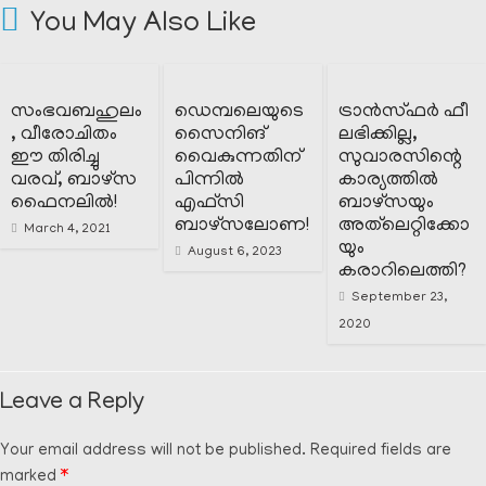
You May Also Like
സംഭവബഹുലം
ഡെമ്പലെയുടെ
ട്രാൻസ്ഫർ ഫീ
, വീരോചിതം
സൈനിങ്
ലഭിക്കില്ല,
ഈ തിരിച്ചു
വൈകുന്നതിന്
സുവാരസിന്റെ
വരവ്, ബാഴ്സ
പിന്നിൽ
കാര്യത്തിൽ
ഫൈനലിൽ!
എഫ്സി
ബാഴ്‌സയും
ബാഴ്സലോണ!
അത്‌ലെറ്റിക്കോ
March 4, 2021
യും
August 6, 2023
കരാറിലെത്തി?
September 23,
2020
Leave a Reply
Your email address will not be published.
Required fields are
marked
*