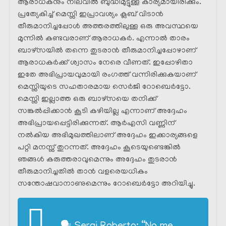
ആരാധകനും നിലവിൽ ബുദ്ധിമുട്ടുള്ള കാര്യമായിരിക്കും.
പ്രത്യേകിച്ച് മെസ്സി ഇപ്രാവശ്യം ക്ലബ് വിടാൻ
തീരുമാനിച്ചപ്പോൾ അത്തരത്തിലുള്ള ഒരു അവസ്ഥയെ
മുന്നിൽ കണ്ടവരാണ് ആരാധകർ. എന്നാൽ താരം
ബാഴ്‌സയിൽ തന്നെ തുടരാൻ തീരുമാനിച്ചപ്പോഴാണ്
ആരാധകർക്ക് ശ്വാസം നേരെ വീണത്. ഇപ്പോഴിതാ
ഇതേ അഭിപ്രായവുമായി രംഗത്ത് വന്നിരിക്കുകയാണ്
മെസ്സിയുടെ സഹതാരമായ സെർജി റോബെർട്ടോ.
മെസ്സി ഇല്ലാത്ത ഒരു ബാഴ്‌സയെ തനിക്ക്
സങ്കൽപ്പിക്കാൻ കൂടി കഴിയില്ല എന്നാണ് അദ്ദേഹം
അഭിപ്രായപ്പെട്ടിരിക്കുന്നത്. ആർഎസി വണ്ണിന്
നൽകിയ അഭിമുഖത്തിലാണ് അദ്ദേഹം ഇക്കാര്യങ്ങളെ
പറ്റി മനസ്സ് തുറന്നത്. അദ്ദേഹം കൂടെയുണ്ടെങ്കിൽ
ഞങ്ങൾ കരുത്തരാവുമെന്നും അദ്ദേഹം തുടരാൻ
തീരുമാനിച്ചതിൽ താൻ വളരെയധികം
സന്തോഷവാനാണുമെന്നും റോബെർട്ടോ അറിയിച്ചു.