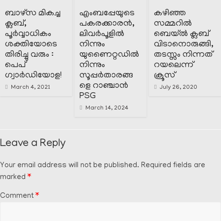
ബാഴ്സ മികച്ച
എംബപ്പേയുടെ
കഴിഞ്ഞ
ക്ലബ്,
പകരക്കാരൻ,
സമ്മറിൽ
പൂർവ്വാധികം
ലിവർപൂളിൽ
ബെയ്ൽ ക്ലബ്‌
ശക്തിയോടെ
നിന്നും
വിടാനൊരുങ്ങി,
തിരിച്ചു വരും :
യുണൈറ്റഡിൽ
തടസ്സം നിന്നത്
പെപ്
നിന്നും
റയലെന്ന്
ഗ്വാർഡിയോള!
സൂപ്പർതാരങ്ങ
ക്രൂസ്
ളെ റാഞ്ചാൻ
March 4, 2021
July 26, 2020
PSG
March 14, 2024
Leave a Reply
Your email address will not be published.
Required fields are
marked
*
Comment
*