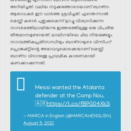
കഴിഞ്ഞില്ല എന്നാണ് ബാഴ്‌സ ആരാധകരെ
അറിയിച്ചത്. വലിയ നടുക്കത്തോടെയാണ് ബാഴ്‌സ
ആരാധകർ ഈ വാർത്ത ശ്രവിച്ചത്. എന്തെന്നാൽ
മെസ്സി കരാർ പുതുക്കുമെന്ന് ഉറച്ചു വിശ്വസിക്കുന്ന
സന്ദർഭത്തിലായിരുന്നു ഇത്തരത്തിലുള്ള ഒരു വിപരീത
തീരുമാനമുണ്ടായത്. ലാലിഗയിലെ ചില നിയമങ്ങളും
സാമ്പത്തികപ്രതിസന്ധിയും ബാഴ്‌സയുടെ വിന്നിംഗ്
പ്രൊജക്റ്റിന്റെ അഭാവവുമൊക്കെയാണ് മെസ്സി
ബാഴ്‌സ വിടാനുള്ള പ്രാഥമിക കാരണമായി
കണക്കാക്കുന്നത്.
Messi wanted the Atalanta
defender at the Camp Nou.
🇦🇷
https://t.co/fBPG04Xk3i
— MARCA in English (@MARCAinENGLISH)
August 5, 2021