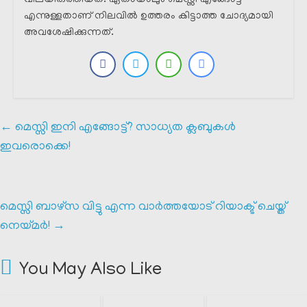
വിലയിരുത്തിയത്. ഏതായാലും മെസ്സി എങ്ങോട്ട്
എന്നുള്ളതാണ് നിലവിൽ ഉത്തരം കിട്ടാത്ത ചോദ്യമായി
അവശേഷിക്കുന്നത്.
←
മെസ്സി ഇനി എങ്ങോട്ട്? സാധ്യത ക്ലബുകൾ
ഇവരൊക്കെ!
മെസ്സി ബാഴ്സ വിട്ടു എന്ന വാർത്തയോട് റിയാക്ട് ചെയ്ത്
നെയ്മർ!
→
You May Also Like