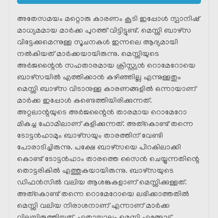
അതേസമയം മറ്റൊരു കാരണം കൂടി ഇപ്പോൾ സ്പാനിഷ്
മാധ്യമമായ മാർക്ക പുറത്ത് വിട്ടിട്ടുണ്ട്. മെസ്സി ബാഴ്‌സ
വിട്ടേക്കുമെന്നുള്ള സൂചനകൾ ഇന്നലെ ആദ്യമായി
നൽകിയത് മാർക്കയായിരുന്നു. മെസ്സിയുടെ
അർജന്റൈൻ സഹതാരമായ ക്രിസ്റ്റ്യൻ റൊമേറോയെ
ബാഴ്‌സയിൽ എത്തിക്കാൻ കഴിഞ്ഞില്ല എന്നുള്ളതും
മെസ്സി ബാഴ്‌സ വിടാനുള്ള കാരണങ്ങളിൽ ഒന്നായാണ്
മാർക്ക ഇപ്പോൾ കണ്ടെത്തിയിരിക്കുന്നത്.
അറ്റലാന്റയുടെ അർജന്റൈൻ താരമായ റൊമേറോ
മികച്ച ഫോമിലാണ് കളിക്കുന്നത്. അത്കൊണ്ട് തന്നെ
ടോട്ടൻഹാമും ബാഴ്‌സയും താരത്തിന് വേണ്ടി
പോരാടിച്ചിരുന്നു. പക്ഷേ ബാഴ്‌സയെ പിറകിലാക്കി
കൊണ്ട് ടോട്ടൻഹാം താരത്തെ സൈൻ ചെയ്യുന്നതിന്റെ
തൊട്ടരികിൽ എത്തുകയായിരുന്നു. ബാഴ്‌സയുടെ
ഡിഫൻസിൽ വലിയ ആശങ്കകളാണ് മെസ്സിക്കുള്ളത്.
അത്കൊണ്ട് തന്നെ റൊമേറോയെ ലഭിക്കാത്തതിൽ
മെസ്സി വലിയ നിരാശനാണ് എന്നാണ് മാർക്ക