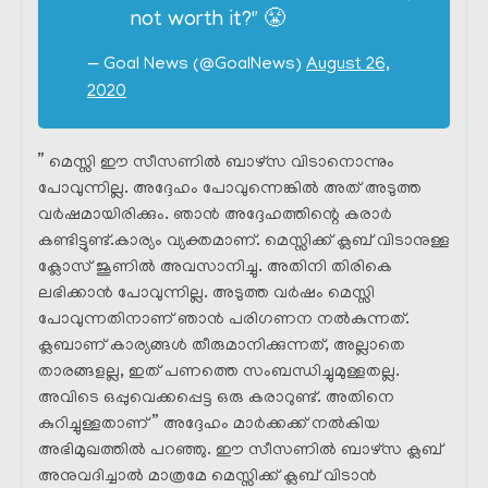
not worth it?" 😤
— Goal News (@GoalNews)
August 26,
2020
” മെസ്സി ഈ സീസണിൽ ബാഴ്‌സ വിടാനൊന്നും
പോവുന്നില്ല. അദ്ദേഹം പോവുന്നെങ്കിൽ അത്‌ അടുത്ത
വർഷമായിരിക്കും. ഞാൻ അദ്ദേഹത്തിന്റെ കരാർ
കണ്ടിട്ടുണ്ട്.കാര്യം വ്യക്തമാണ്. മെസ്സിക്ക് ക്ലബ് വിടാനുള്ള
ക്ലോസ് ജൂണിൽ അവസാനിച്ചു. അതിനി തിരികെ
ലഭിക്കാൻ പോവുന്നില്ല. അടുത്ത വർഷം മെസ്സി
പോവുന്നതിനാണ് ഞാൻ പരിഗണന നൽകുന്നത്.
ക്ലബാണ് കാര്യങ്ങൾ തീരുമാനിക്കുന്നത്, അല്ലാതെ
താരങ്ങളല്ല, ഇത് പണത്തെ സംബന്ധിച്ചുമുള്ളതല്ല.
അവിടെ ഒപ്പുവെക്കപ്പെട്ട ഒരു കരാറുണ്ട്. അതിനെ
കുറിച്ചുള്ളതാണ് ” അദ്ദേഹം മാർക്കക്ക് നൽകിയ
അഭിമുഖത്തിൽ പറഞ്ഞു. ഈ സീസണിൽ ബാഴ്‌സ ക്ലബ്
അനുവദിച്ചാൽ മാത്രമേ മെസ്സിക്ക് ക്ലബ് വിടാൻ