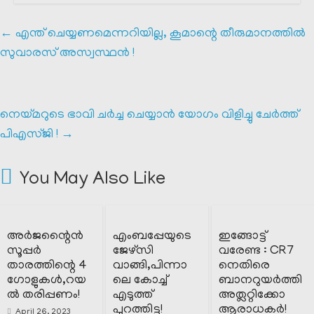
←
എന്ത് ചെയ്യണമെന്നറിയില്ല, കൂമാന്റെ തീരുമാനത്തിൽ
സുവാരസ് അസ്വസ്ഥൻ !
നെയ്മറുടെ ഭാവി ചർച്ച ചെയ്യാൻ യോഗം വിളിച്ചു ചേർത്ത്
പിഎസ്ജി !
→
You May Also Like
അർജന്റൈൻ
എംബപ്പേയുടെ
ഇങ്ങോട്ട്
സൂപ്പർ
ജേഴ്‌സി
വരേണ്ട : CR7
താരത്തിന്റെ 4
വാങ്ങി,പിന്നാ
നെതിരെ
ഗോളുകൾ,റയ
ലെ കോച്ച്
ബാനറുയർത്തി
ൽ തരിപ്പണം!
എടുത്ത്
അത്ലറ്റിക്കോ
പുറത്തിട്ടു!
ആരാധകർ!
April 26, 2023