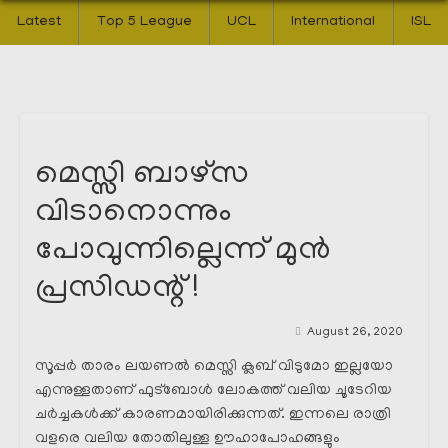
Latest
Top 5 League
UCL
International
ISL
മെസ്സി ബാഴ്സ
വിടാനൊന്നും
പോവുന്നില്ലെന്ന് മുൻ
പ്രസിഡന്റ്‌ !
August 26, 2020
സൂപ്പർ താരം ലയണൽ മെസ്സി ക്ലബ് വിടുമോ ഇല്ലയോ
എന്നുള്ളതാണ് ഫുട്ബോൾ ലോകത്ത് വലിയ ചൂടേറിയ
ചർച്ചകൾക്ക് കാരണമായിരിക്കുന്നത്. ഇന്നലെ രാത്രി
വളരെ വലിയ തോതിലുള്ള ഊഹാപോഹങ്ങളും