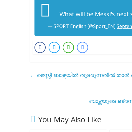
What will be Messi's next
— SPORT English (@Sport_EN)
Septem
←
മെസ്സി ബാഴ്സയിൽ തുടരുന്നതിൽ താൻ 
ബാഴ്സയുടെ ബ്ര
You May Also Like