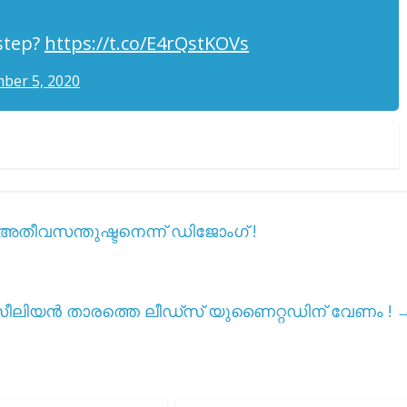
 step?
https://t.co/E4rQstKOVs
ber 5, 2020
അതീവസന്തുഷ്ടനെന്ന് ഡിജോംഗ് !
സീലിയൻ താരത്തെ ലീഡ്‌സ് യുണൈറ്റഡിന് വേണം !