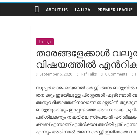
Talks
ABOUT US
LA LIGA
PREMIER LEAGUE
The
Complete
Football
La Liga
Channel
താരങ്ങളേക്കാൾ വലുത
വിഷയത്തിൽ എൻറിക്വ
September 6, 2020
Raf Talks
0 Comments
സൂപ്പർ താരം ലയണൽ മെസ്സി താൻ ബാഴ്സയിൽ തന്
തനിക്കും ഇടയിലുള്ള പ്രശ്നങ്ങൾ ഫുട്ബോൾ 
അനുവദിക്കാത്തതിനാലാണ് ബാഴ്സയിൽ തുടരുന്നതെ
ബാഴ്സയുടെയും ഇപ്പോഴത്തെ അവസ്ഥയെ കുറിച്ച്
പരിശീലകനും നിലവിലെ സ്പെയിൻ പരിശീലകന
ക്ലബ് എന്നാണ് എൻറിക്വേ അറിയിച്ചത്. എന്നായ
എന്നും അതിനാൽ തന്നെ മെസ്സി ഇല്ലാതെ സാ