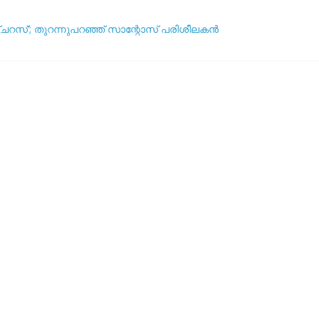
ഞ്ചറസ്’; തുറന്നുപറഞ്ഞ് സാന്റോസ് പരിശീലകൻ
ദ്ധതികളെക്കുറിച്ച് പ്രതികരിച്ച് നെയ്മർ
ആര്? പവർ റാങ്കിംഗ് പുറത്ത് !
യുവേഫ: ലോകകപ്പ് ബഹിഷ്‌കരണ സാധ്യത ചർച്ച ചെയ്യാൻ അടിയന്
5 വർഷവും ഞങ്ങൾ ഇങ്ങനെ തന്നെ കളിക്കും’: തോൽവിയിലും തനത് ശൈലി 