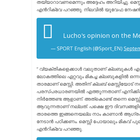
തയ്യാറാവണമെന്നും അദ്ദേഹം അറിയിച്ചു. മെസ്
എൻറിക്വേ പറഞ്ഞു. നിലവിൽ യുവേഫ നേഷൻസ
Lucho's opinion on the Me
— SPORT English (@Sport_EN)
Septem
” വ്യക്തികളെക്കാൾ വലുതാണ് ക്ലബുകൾ എന്നാ
ലോകത്തിലെ ഏറ്റവും മികച്ച ക്ലബുകളിൽ ഒന്ന
താരമാണ് മെസ്സി. അതിന് ക്ലബ് മെസ്സിയോട് 
പരസ്പരധാരണയിൽ എത്തുന്നതാണ് എനിക്കിഷ്ടം
നിർത്തേണ്ട ആളാണ്. അത്കൊണ്ട് തന്നെ മെസ
ആവുന്നതാണ് നല്ലത്. പക്ഷെ ഈ ദിവസങ്ങളിൽ 
താരത്തെ ഇങ്ങനെയല്ല നാം കാണാൻ ആഗ്രഹിക്
നേടാൻ പഠിക്കണം. മെസ്സി പോയാലും മികവ് പുലർ
എൻറിക്വേ പറഞ്ഞു.