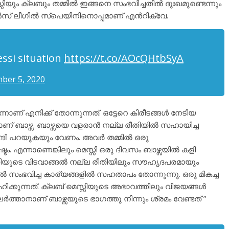
സിയും ക്ലബും തമ്മിൽ ഇങ്ങനെ സംഭവിച്ചതിൽ ദുഃഖമുണ്ടെന്നും
് ലീഗിൽ സ്പെയിനിനൊപ്പമാണ് എൻറിക്വേ.
ssi situation
https://t.co/AOcQHtbSyA
ber 5, 2020
ണ് എനിക്ക് തോന്നുന്നത്. ഒട്ടേറെ കിരീടങ്ങൾ നേടിയ
ാണ് ബാഴ്സ. ബാഴ്സയെ വളരാൻ നല്ല രീതിയിൽ സഹായിച്ച
നന്ദി പറയുകയും വേണം. അവർ തമ്മിൽ ഒരു
. എന്നാണെങ്കിലും മെസ്സി ഒരു ദിവസം ബാഴ്സയിൽ കളി
്സിയുടെ വിടവാങ്ങൽ നല്ല രീതിയിലും സൗഹൃദപരമായും
സംഭവിച്ച കാര്യങ്ങളിൽ സഹതാപം തോന്നുന്നു. ഒരു മികച്ച
കുന്നത്. ക്ലബ് മെസ്സിയുടെ അഭാവത്തിലും വിജയങ്ങൾ
ത്താനാണ് ബാഴ്സയുടെ ഭാഗത്തു നിന്നും ശ്രമം വേണ്ടത് ”