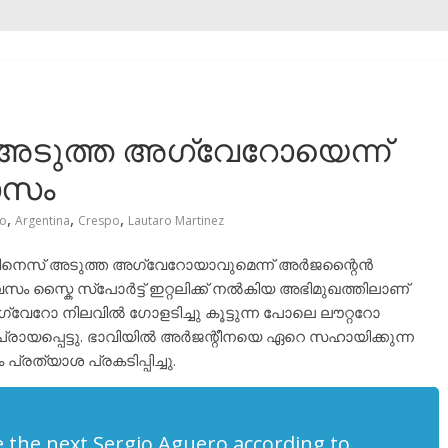
് അടുത്ത അഗ്വേറോയെന്ന്
ാസം
,
,
,
o
Argentina
Crespo
Lautaro Martinez
്ടിനെസ് അടുത്ത അഗ്വേറോയാവുമെന്ന് അർജന്റൈൻ
സ്കൈ സ്പോർട്ട് ഇറ്റലിക്ക് നൽകിയ അഭിമുഖത്തിലാണ്
ഗ്വേറോ നിലവിൽ ഗോളടിച്ചു കൂട്ടുന്ന പോലെ ലൗറ്ററോ
ിപ്രായപ്പെട്ടു. ഭാവിയിൽ അർജന്റീനയെ ഏറെ സഹായിക്കുന്ന
്രത്യാശ പ്രകടിപ്പിച്ചു.
 the next Sergio Aguero according to