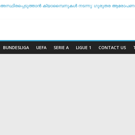
 അസ്ഥിരപ്പെടുത്താൻ ക്യാമ്പൈനുകൾ നടന്നു: ഗുരുതര ആരോപണവ
ടീം ദിനം’: ചരിത്രപ്രഖ്യാപനവുമായി അർജന്റീന ഫുട്ബോൾ അ
 സംസാരിക്കുന്നത് ‘ഡൈഞ്ചറസ്’; തുറന്നുപറഞ്ഞ് സാന്റോസ് പരിശീ
ോ വിരമിക്കുമോ? ഭാവി പദ്ധതികളെക്കുറിച്ച് പ്രതികരിച്ച് നെയ്മർ
ീട സാധ്യതയിൽ മുന്നിൽ ആര്? പവർ റാങ്കിംഗ് പുറത്ത് !
BUNDESLIGA
UEFA
SERIE A
LIGUE 1
CONTACT US