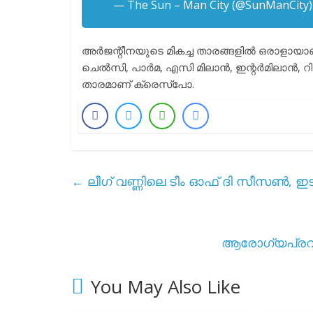
— The Sun – Man City (@SunManCity
അർജന്റീനയുടെ മികച്ച താരങ്ങളിൽ ഒരാളായാണ് ക
ചെൽസി, പാർമ, എസി മിലാൻ, ഇന്റർമിലാൻ, റിവർപ്
താരമാണ് ക്രെസ്പോ.
←
ലീഗ് വണ്ണിലെ ടീം ഓഫ് ദി സീസൺ, ഇ
ആരോഗ്യപ്രവർത്
You May Also Like