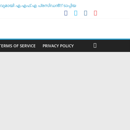
ുമായി എ.എഫ്.എ പ്രസിഡൻ്റ് ടാപ്പിയ
സോസിയേഷൻ
ലകൻ
TERMS OF SERVICE
PRIVACY POLICY