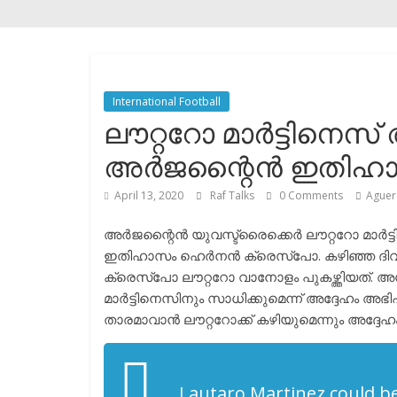
International Football
ലൗറ്ററോ മാർട്ടിനെസ
അർജന്റൈൻ ഇതിഹ
April 13, 2020
Raf Talks
0 Comments
Aguer
അർജന്റൈൻ യുവസ്ട്രൈക്കെർ ലൗറ്ററോ മാർട
ഇതിഹാസം ഹെർനൻ ക്രെസ്പോ. കഴിഞ്ഞ ദിവസം 
ക്രെസ്പോ ലൗറ്ററോ വാനോളം പുകഴ്ത്തിയത്. അ
മാർട്ടിനെസിനും സാധിക്കുമെന്ന് അദ്ദേഹം അഭ
താരമാവാൻ ലൗറ്ററോക്ക് കഴിയുമെന്നും അദ്ദേഹം പ
Lautaro Martinez could be