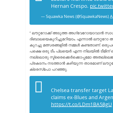
Hernan Crespo.
pic.twit
— Squawka News (@SquawkaNews)
A
” ലൗറ്ററോക്ക് അടുത്ത അഗ്വേറോയാവാൻ സാധ
ദിബാലയെകുറിച്ചുമറിയാം. എന്നാൽ ലൗറ്ററോ അർജ
കുറച്ചു മത്സരങ്ങളിൽ നമ്മൾ കണ്ടതാണ്. ഒരുപ
പക്ഷെ ഒരു ടീം പ്ലയെർ എന്ന നിലയിൽ ടീമിന
നല്ലൊരു സ്ട്രൈക്കെർക്കൊപ്പമോ അതല്ലെങ്കിൽ
പ്രകടനം നടത്താൻ കഴിയുന്ന താരമാണ് ലൗറ്ററോ
ക്രെസ്പോ പറഞ്ഞു.
Chelsea transfer target L
claims ex-Blues and Arge
https://t.co/LDm1BA58gU