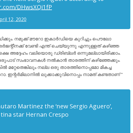
ter.com/DHwsXQi1fP
pril 12, 2020
ിക്കും. നമുക്ക് മൗറോ ഇകാർഡിയെ കുറിച്ചും പൌലോ
ന്റീനക്ക് വേണ്ടി എന്ത് ചെയ്യുന്നു എന്നുള്ളത് കഴിഞ്ഞ
ക്ഷെ അദ്ദേഹം വലിയൊരു ഡ്രിബ്ലർ ഒന്നുമല്ലായിരിക്കാം.
് ഒരുപാട് സംഭാവനകൾ നൽകാൻ താരത്തിന് കഴിഞ്ഞേക്കും.
 മറ്റേതെങ്കിലും നല്ല ഒരു താരത്തിനൊപ്പമോ മികച്ച
. ഇന്റർമിലാനിൽ ലുക്കാക്കുവിനൊപ്പം നാമത് കണ്ടതാണ് ”
autaro Martinez the ‘new Sergio Aguero’,
ntina star Hernan Crespo