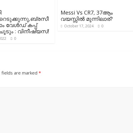
ി
Messi Vs CR7, 37ആം
െടുക്കുന്നു,ബ്രസീ
വയസ്സിൽ മുന്നിലാര്?
 വേൾഡ് കപ്പ്
October 17, 2024
0
ചൂടും : വിനീഷ്യസ്!
2022
0
 fields are marked
*