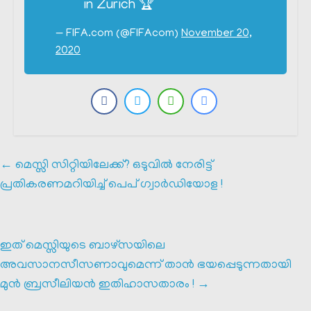
in Zurich 🏆
— FIFA.com (@FIFAcom)
November 20,
2020
←
മെസ്സി സിറ്റിയിലേക്ക്? ഒടുവിൽ നേരിട്ട്
പ്രതികരണമറിയിച്ച് പെപ് ഗ്വാർഡിയോള !
ഇത് മെസ്സിയുടെ ബാഴ്സയിലെ
അവസാനസീസണാവുമെന്ന് താൻ ഭയപ്പെടുന്നതായി
മുൻ ബ്രസീലിയൻ ഇതിഹാസതാരം !
→