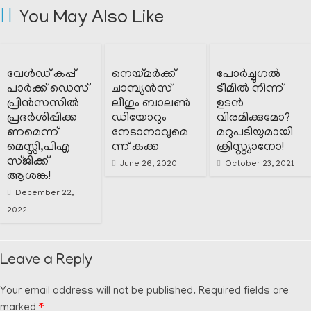
You May Also Like
വേൾഡ് കപ്പ്
നെയ്മർക്ക്
പോർച്ചുഗൽ
പാർക്ക് ഡെസ്
ചാമ്പ്യൻസ്
ടീമിൽ നിന്ന്
പ്രിൻസസിൽ
ലീഗും ബാലൺ
ഉടൻ
പ്രദർശിപ്പിക്ക
ഡിയോറും
വിരമിക്കുമോ?
ണമെന്ന്
നേടാനാവുമെ
മറുപടിയുമായി
മെസ്സി,പിഎ
ന്ന് കക്ക
ക്രിസ്റ്റ്യാനോ!
സ്ജിക്ക്
June 26, 2020
October 23, 2021
ആശങ്ക!
December 22,
2022
Leave a Reply
Your email address will not be published.
Required fields are
marked
*