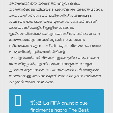
അറിയിച്ചത്. ഈ വർഷത്തെ ഏറ്റവും മികച്ച
താരങ്ങൾക്കുള്ള ഫിഫയുടെ പുരസ്‌കാരം അടുത്ത മാസം,
അതായത് ഡിസംബർ പതിനേഴിന് നൽകപ്പെടും.
നവംബർ ഇരുപത്തിയഞ്ച് മുതൽ ഡിസംബർ ഒമ്പത്
വരെയാണ് വോട്ടിങ് പ്രക്രിയ നടക്കുക.
പ്രതിസന്ധികൾക്കിടയിലൂടെയാണ് ഈ വർഷം കടന്നു
പോയതെങ്കിലും അവാർഡുകൾ ഒന്നും തന്നെ
ഒഴിവാക്കേണ്ട എന്നാണ് ഫിഫയുടെ തീരുമാനം. ഓരോ
രാജ്യത്തിന്റെ ഫുട്ബോൾ ടീമിന്റെ
ക്യാപ്റ്റൻമാർ,പരിശീലകർ, ഇരുന്നൂറിൽ പരം വരുന്ന
ജേണലിസ്റ്റുകൾ, എന്നിവരാണ് വോട്ടുകൾ ചെയ്യുക.
കൂടാതെ ആരാധകർക്കും ഓൺലൈൻ വഴി വോട്ടുകൾ
നടത്താനുള്ള അവസരമുണ്ട്. അവാർഡുകൾ നൽകുന്ന
കാറ്റഗറി താഴെ നൽകുന്നു.
❗💥📆 La FIFA anuncia que
finalmente habrá The Best