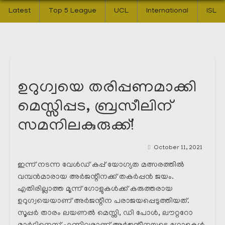
Latest
Top 5 League
UCL
International
ISL
ഉറുഗ്വയെ തരിപ്പണമാക്കി
മെസ്സിപ്പട, ബ്രസീലിന്
സമനിലകുരുക്ക്!
October 11, 2021
ഇന്ന് നടന്ന വേൾഡ് കപ്പ് യോഗ്യത മത്സരത്തിൽ
വമ്പൻമാരായ അർജന്റീനക്ക്‌ തകർപ്പൻ ജയം.
എതിരില്ലാത്ത മൂന്ന് ഗോളുകൾക്ക്‌ കരുത്തരായ
ഉറുഗ്വയെയാണ് അർജന്റീന പരാജയപ്പെടുത്തിയത്.
സൂപ്പർ താരം ലയണൽ മെസ്സി, ഡി പോൾ, ലൗറ്ററോ