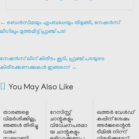
←
ബെൻസിമയും എംബപ്പേയും തിളങ്ങി, നേഷൻസ്
ലീഗിലും മുത്തമിട്ട് ഫ്രഞ്ച് പട!
നേഷൻസ് ലീഗ് കിരീടം കൂടി, ഫ്രഞ്ച് പടയുടെ
കിരീടക്കണക്കുകൾ ഇങ്ങനെ!
→
You May Also Like
താരങ്ങളെ
റേസിസ്റ്റ്
ഖത്തർ വേൾഡ്
വിമർശിക്കില്ല,
ചാന്റുകളും
കപ്പിന് ശേഷം
ഞങ്ങൾ തിരിച്ചു
വിവേചനപരമാ
അർജന്റൈൻ
വരും:
യ ചാന്റുകളും
ടീമിൽ നിന്ന്