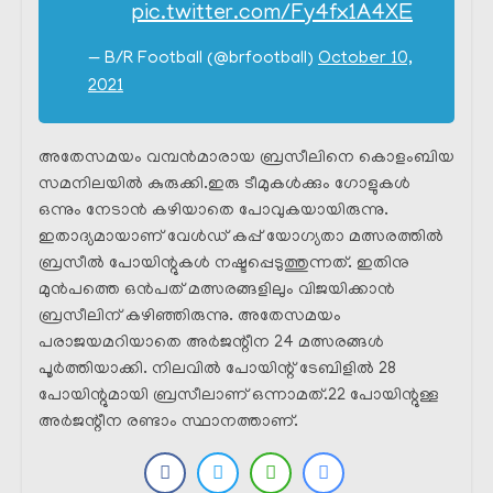
pic.twitter.com/Fy4fx1A4XE
— B/R Football (@brfootball)
October 10,
2021
അതേസമയം വമ്പൻമാരായ ബ്രസീലിനെ കൊളംബിയ
സമനിലയിൽ കുരുക്കി.ഇരു ടീമുകൾക്കും ഗോളുകൾ
ഒന്നും നേടാൻ കഴിയാതെ പോവുകയായിരുന്നു.
ഇതാദ്യമായാണ് വേൾഡ് കപ്പ് യോഗ്യതാ മത്സരത്തിൽ
ബ്രസീൽ പോയിന്റുകൾ നഷ്ടപ്പെടുത്തുന്നത്. ഇതിനു
മുൻപത്തെ ഒൻപത് മത്സരങ്ങളിലും വിജയിക്കാൻ
ബ്രസീലിന് കഴിഞ്ഞിരുന്നു. അതേസമയം
പരാജയമറിയാതെ അർജന്റീന 24 മത്സരങ്ങൾ
പൂർത്തിയാക്കി. നിലവിൽ പോയിന്റ് ടേബിളിൽ 28
പോയിന്റുമായി ബ്രസീലാണ് ഒന്നാമത്.22 പോയിന്റുള്ള
അർജന്റീന രണ്ടാം സ്ഥാനത്താണ്.