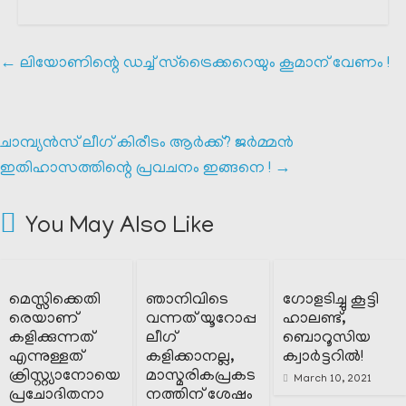
←
ലിയോണിന്റെ ഡച്ച് സ്‌ട്രൈക്കറെയും കൂമാന് വേണം !
ചാമ്പ്യൻസ് ലീഗ് കിരീടം ആർക്ക്? ജർമ്മൻ
ഇതിഹാസത്തിന്റെ പ്രവചനം ഇങ്ങനെ !
→
You May Also Like
മെസ്സിക്കെതി
ഞാനിവിടെ
ഗോളടിച്ചു കൂട്ടി
രെയാണ്
വന്നത് യൂറോപ്പ
ഹാലണ്ട്,
കളിക്കുന്നത്
ലീഗ്
ബൊറൂസിയ
എന്നുള്ളത്
കളിക്കാനല്ല,
ക്വാർട്ടറിൽ!
ക്രിസ്റ്റ്യാനോയെ
മാസ്മരികപ്രകട
March 10, 2021
പ്രചോദിതനാ
നത്തിന് ശേഷം