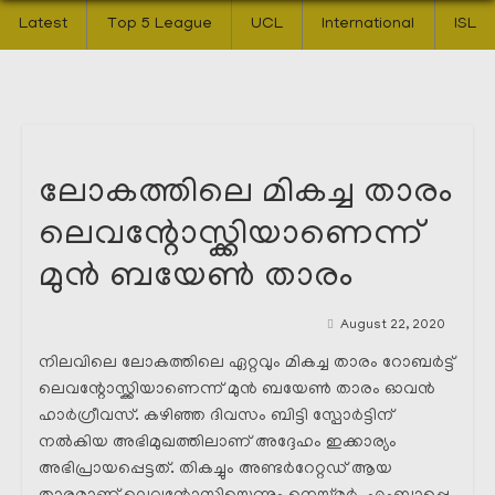
Latest
Top 5 League
UCL
International
ISL
ലോകത്തിലെ മികച്ച താരം
ലെവന്റോസ്ക്കിയാണെന്ന്
മുൻ ബയേൺ താരം
August 22, 2020
നിലവിലെ ലോകത്തിലെ ഏറ്റവും മികച്ച താരം റോബർട്ട്‌
ലെവന്റോസ്ക്കിയാണെന്ന് മുൻ ബയേൺ താരം ഓവൻ
ഹാർഗ്രീവസ്. കഴിഞ്ഞ ദിവസം ബിട്ടി സ്പോർട്ടിന്
നൽകിയ അഭിമുഖത്തിലാണ് അദ്ദേഹം ഇക്കാര്യം
അഭിപ്രായപ്പെട്ടത്. തികച്ചും അണ്ടർറേറ്റഡ് ആയ