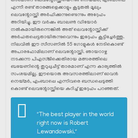
താരമാണ് ലെവന്റോസ്ക്കിയെന്നും നെയ്മർ, എംബാപ്പെ
എന്നീ രണ്ട് താരങ്ങളെക്കാളും കൂടുതൽ മൂല്യം
ലെവന്റോസ്ക്കി അർഹിക്കുന്നുണ്ടെന്നും അദ്ദേഹം
അറിയിച്ചു. ഈ വർഷം ബാലൺ ഡിയോർ
നൽകുമായിരുന്നെങ്കിൽ അത്‌ ലെവന്റോസ്ക്കിക്ക്
അർഹതപ്പെട്ടതായിരുന്നുവെന്നും ഇദ്ദേഹം കൂട്ടിച്ചേർത്തു.
നിലവിൽ ഈ സീസണിൽ 55 ഗോളുകൾ നേടികൊണ്ട്
അപാരഫോമിലാണ് ലെവന്റോസ്ക്കി. ഞായറാഴ്ച
നടക്കുന്ന പിഎസ്ജിക്കെതിരായ മത്സരത്തിലെ
ബയേണിന്റെ തുറുപ്പുചീട്ട് താരമാണ് എന്ന കാര്യത്തിൽ
സംശയമില്ല. ഈയൊരു അവസരത്തിലാണ് ഓവൻ
നെയ്മർ, എംബാപ്പെ എന്നിവരെ ബന്ധപ്പെടുത്തി
കൊണ്ട് ലെവന്റോസ്ക്കിയെ കുറിച്ച് ഇദ്ദേഹം പറഞ്ഞത്.
"The best player in the world
right now is Robert
Lewandowski."