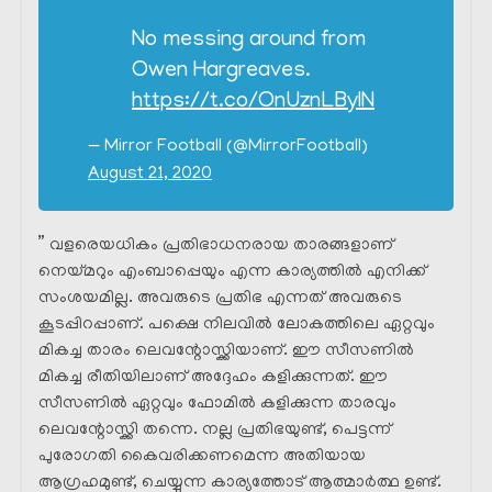
No messing around from
Owen Hargreaves.
https://t.co/OnUznLBylN
— Mirror Football (@MirrorFootball)
August 21, 2020
” വളരെയധികം പ്രതിഭാധനരായ താരങ്ങളാണ്
നെയ്മറും എംബാപ്പെയും എന്ന കാര്യത്തിൽ എനിക്ക്
സംശയമില്ല. അവരുടെ പ്രതിഭ എന്നത് അവരുടെ
കൂടപ്പിറപ്പാണ്. പക്ഷെ നിലവിൽ ലോകത്തിലെ ഏറ്റവും
മികച്ച താരം ലെവന്റോസ്ക്കിയാണ്. ഈ സീസണിൽ
മികച്ച രീതിയിലാണ് അദ്ദേഹം കളിക്കുന്നത്. ഈ
സീസണിൽ ഏറ്റവും ഫോമിൽ കളിക്കുന്ന താരവും
ലെവന്റോസ്ക്കി തന്നെ. നല്ല പ്രതിഭയുണ്ട്, പെട്ടന്ന്
പുരോഗതി കൈവരിക്കണമെന്ന അതിയായ
ആഗ്രഹമുണ്ട്, ചെയ്യുന്ന കാര്യത്തോട് ആത്മാർത്ഥ ഉണ്ട്.