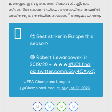
ഇതെല്ലാം കൂടിച്ചേർന്നതാണ് ലെവന്റോസ്ക്കി. ഈ
സീസണിൽ ബാലൺ ഡിയോർ ഉണ്ടായിരുന്നുവെങ്കിൽ
അത്‌ അദ്ദേഹം അർഹിക്കുന്നതാണ് ” അദ്ദേഹം പറഞ്ഞു.
🤔 Best striker in Europe this
season?
🔴 Robert Lewandowski in
2019/20 = 🔥🔥🔥
#UCLfinal
pic.twitter.com/u6cy4OXyxQ
— UEFA Champions League
(@ChampionsLeague)
August 22, 2020