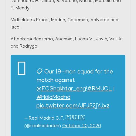
Defenders: E. Militão, R. Varane, Nacho, Marcelo and
F. Mendy.
Midfielders: Kroos, Modrić, Casemiro, Valverde and
Isco.
Attackers: Benzema, Asensio, Lucas V., Jović, Vini Jr.
and Rodrygo.
📋 Our 19-man squad for the
match against
@FCShakhtar_eng
!
#RMUCL
|
#HalaMadrid
pic.twitter.com/JFJP2jYJxz
— Real Madrid C.F. 🇬🇧🇺🇸
(@realmadriden)
October 20, 2020