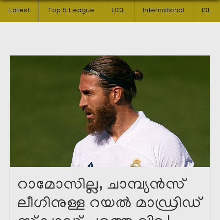
Latest
Top 5 League
UCL
International
ISL
റാമോസില്ല, ചാമ്പ്യൻസ്
ലീഗിനുള്ള റയൽ മാഡ്രിഡ്‌