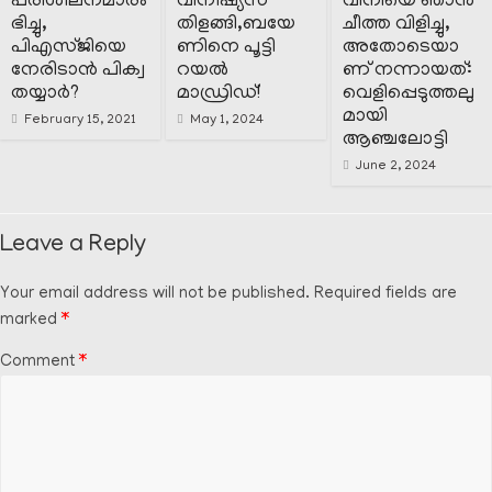
പരിശീലനമാരം
വിനീഷ്യസ്
വിനിയെ ഞാൻ
ഭിച്ചു,
തിളങ്ങി,ബയേ
ചീത്ത വിളിച്ചു,
പിഎസ്ജിയെ
ണിനെ പൂട്ടി
അതോടെയാ
നേരിടാൻ പിക്വ
റയൽ
ണ് നന്നായത്:
തയ്യാർ?
മാഡ്രിഡ്!
വെളിപ്പെടുത്തലു
മായി
February 15, 2021
May 1, 2024
ആഞ്ചലോട്ടി
June 2, 2024
Leave a Reply
Your email address will not be published.
Required fields are
marked
*
Comment
*