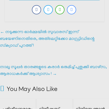
←
നടുക്കുന്ന ഓർമ്മയിൽ സുവാരസ് ഇന്ന്
ബയേണിനെതിരെ, അത്‌ലെറ്റിക്കോ മാഡ്രിഡിന്റെ
സ്‌ക്വാഡ് പുറത്ത് !
നാലു സൂപ്പർ താരങ്ങളുടെ കരാർ ഒരുമിച്ച് പുതുക്കി ബാഴ്‌സ,
ആരാധകർക്ക് ആശ്വാസം !
→
You May Also Like