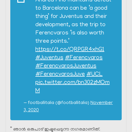
Andrea Pirlo maintains defeat
to Barcelona can be ‘a good
thing’ for Juventus and their
development, as the trip to
Ferencvaros ‘is also worth
three points.’
https://t.co/QRPGR4xhG1
#Juventus
#Ferencvaros
#FerencvarosJuventus
#FerencvarosJuve
#UCL
pic.twitter.com/bn302zMOm
M
— footballitalia (@footballitalia)
November
3, 2020
” ഞാൻ ഒരുപാട് ഇഷ്ടപ്പെടുന്ന നഗരമാണിത്.