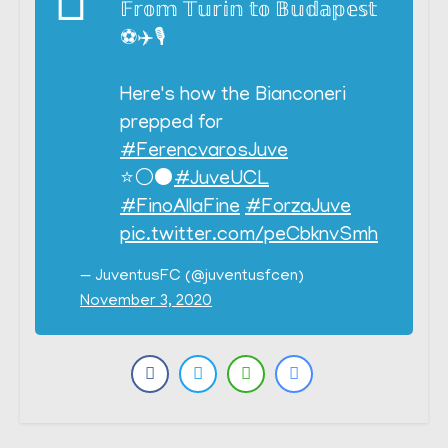
𝔽𝕣𝕠𝕞 𝕋𝕦𝕣𝕚𝕟 𝕥𝕠 𝔹𝕦𝕕𝕒𝕡𝕖𝕤𝕥
⚽✈️🎙
Here's how the Bianconeri
prepped for
#FerencvarosJuve
⭐⚪⚫
#JuveUCL
#FinoAllaFine
#ForzaJuve
pic.twitter.com/peCbknvSmh
— JuventusFC (@juventusfcen)
November 3, 2020