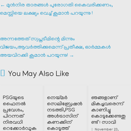
←
മുൻനിര താരങ്ങൾ പുരോഗതി കൈവരിക്കണം,
മെസ്സിയെ ലക്ഷ്യം വെച്ച് കൂമാൻ പറയുന്നു !
അന്നത്തേത് സ്വപ്നടീമിന്റെ മിന്നും
വിജയം,ആവർത്തിക്കുമെന്ന് പ്രതീക്ഷ, ഓർമ്മകൾ
അയവിറക്കി കൂമാൻ പറയുന്നു!
→
You May Also Like
PSGയുടെ
നെയ്മർ
ഞങ്ങളാണ്
ഫൈനൽ
സെലിബ്രേഷൻ
മികച്ചവരെന്ന്
പ്രവേശം,
നടത്തി,PSG
കാണിച്ചു
പിറന്നത്
അൾട്രാസിന്
കൊടുക്കേണ്ടതു
നിരവധി
കണക്കിന്
ണ്ട് : സാവി
റെക്കോർഡുക
കൊടുത്ത്
November 23,