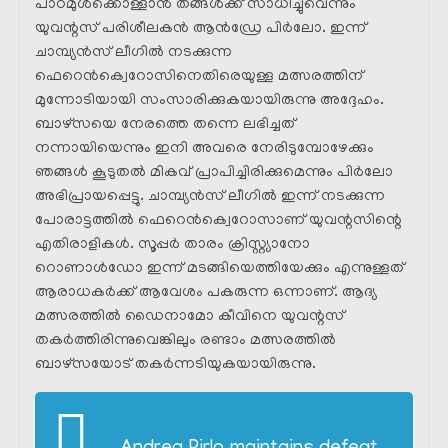
പാഠമുൾക്കൊള്ളാൻ തങ്ങൾക്ക് സാധിച്ചുവെന്നും
യുവന്റസ് പരിശീലകൻ ആൻഡ്രേ പിർലോ. ഇന്ന്
ചാമ്പ്യൻസ് ലീഗിൽ നടക്കുന്ന
ഫെറെൻക്വെറോസിനെതിരെയുള്ള മത്സരത്തിന്
മുന്നോടിയായി സംസാരിക്കുകയായിരുന്നു അദ്ദേഹം.
ബാഴ്‌സയെ നേരത്തെ തന്നെ ലഭിച്ചത്
നന്നായിയെന്നും ഇനി അവരെ നേരിടുമ്പോഴേക്കും
ഞങ്ങൾ കൂടുതൽ മികവ് പ്രാപിച്ചിരിക്കുമെന്നും പിർലോ
അഭിപ്രായപ്പെട്ടു. ചാമ്പ്യൻസ് ലീഗിൽ ഇന്ന് നടക്കുന്ന
പോരാട്ടത്തിൽ ഫെറെൻക്വെറോസാണ് യുവന്റസിന്റെ
എതിരാളികൾ. സൂപ്പർ താരം ക്രിസ്റ്റ്യാനോ
റൊണാൾഡോ ഇന്ന് മടങ്ങിയെത്തിയേക്കും എന്നുള്ളത്
ആരാധകർക്ക് ആവേശം പകരുന്ന ഒന്നാണ്. ആദ്യ
മത്സരത്തിൽ ഡൈനാമോ കീവിനെ യുവന്റസ്
തകർത്തിരിന്നുവെങ്കിലും രണ്ടാം മത്സരത്തിൽ
ബാഴ്‌സയോട് തകർന്നടിയുകയായിരുന്നു.