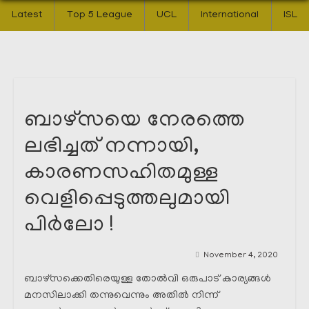
Latest
Top 5 League
UCL
International
ISL
ബാഴ്സയെ നേരത്തെ
ലഭിച്ചത് നന്നായി,
കാരണസഹിതമുള്ള
വെളിപ്പെടുത്തലുമായി
പിർലോ !
November 4, 2020
ബാഴ്‌സക്കെതിരെയുള്ള തോൽവി ഒരുപാട് കാര്യങ്ങൾ
മനസിലാക്കി തന്നുവെന്നും അതിൽ നിന്ന്