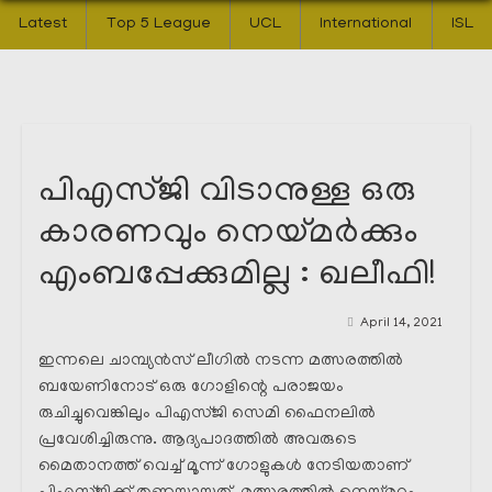
Latest
Top 5 League
UCL
International
ISL
പിഎസ്ജി വിടാനുള്ള ഒരു
കാരണവും നെയ്മർക്കും
എംബപ്പേക്കുമില്ല : ഖലീഫി!
April 14, 2021
ഇന്നലെ ചാമ്പ്യൻസ് ലീഗിൽ നടന്ന മത്സരത്തിൽ
ബയേണിനോട് ഒരു ഗോളിന്റെ പരാജയം
രുചിച്ചുവെങ്കിലും പിഎസ്ജി സെമി ഫൈനലിൽ
പ്രവേശിച്ചിരുന്നു. ആദ്യപാദത്തിൽ അവരുടെ
മൈതാനത്ത് വെച്ച് മൂന്ന് ഗോളുകൾ നേടിയതാണ്