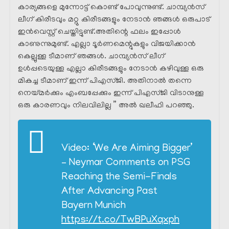
കാര്യങ്ങളെ മുന്നോട്ട് കൊണ്ട് പോവുന്നുണ്ട്. ചാമ്പ്യൻസ്
ലീഗ് കിരീടവും മറ്റു കിരീടങ്ങളും നേടാൻ ഞങ്ങൾ ഒരുപാട്
ഇൻവെസ്റ്റ്‌ ചെയ്തിട്ടുണ്ട്.അതിന്റെ ഫലം ഇപ്പോൾ
കാണുന്നുമുണ്ട്. എല്ലാ ടൂർണമെന്റുകളും വിജയിക്കാൻ
കെല്പുള്ള ടീമാണ് ഞങ്ങൾ. ചാമ്പ്യൻസ് ലീഗ്
ഉൾപ്പടെയുള്ള എല്ലാ കിരീടങ്ങളും നേടാൻ കഴിവുള്ള ഒരു
മികച്ച ടീമാണ് ഇന്ന് പിഎസ്ജി. അതിനാൽ തന്നെ
നെയ്മർക്കും എംബപ്പേക്കും ഇന്ന് പിഎസ്ജി വിടാനുള്ള
ഒരു കാരണവും നിലവിലില്ല ” അൽ ഖലീഫി പറഞ്ഞു.
Video: ‘We Are Aiming Bigger’
– Neymar Comments on PSG
Reaching the Semi-Finals
After Advancing Past
Bayern Munich
https://t.co/TwBPuXqxph