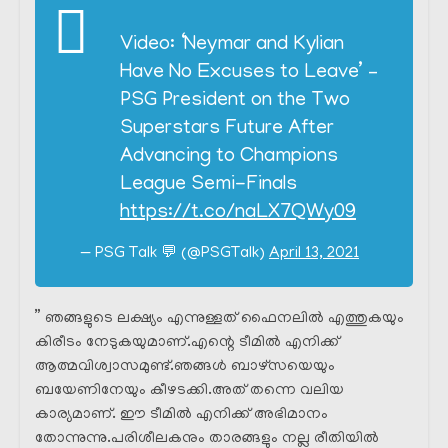
Video: ‘Neymar and Kylian
Have No Excuses to Leave’ –
PSG President on the Two
Superstars Future After
Advancing to Champions
League Semi-Finals
https://t.co/naLX7QWy09
— PSG Talk 💬 (@PSGTalk)
April 13, 2021
” ഞങ്ങളുടെ ലക്ഷ്യം എന്നുള്ളത് ഫൈനലിൽ എത്തുകയും
കിരീടം നേടുകയുമാണ്.എന്റെ ടീമിൽ എനിക്ക്
ആത്മവിശ്വാസമുണ്ട്.ഞങ്ങൾ ബാഴ്‌സയെയും
ബയേണിനേയും കീഴടക്കി.അത്‌ തന്നെ വലിയ
കാര്യമാണ്. ഈ ടീമിൽ എനിക്ക് അഭിമാനം
തോന്നുന്നു.പരിശീലകനും താരങ്ങളും നല്ല രീതിയിൽ