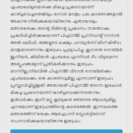
പിഎസ്ജിക്ക് തുണയായത്. മത്സരത്തിൽ നെയ്മറും
എംബപ്പേയുമൊക്കെ മികച്ച പ്രകടനമാണ്
കാഴ്ച്ചവെച്ചതെങ്കിലും ഗോൾ മാത്രം പല കാരണങ്ങളാൽ
അകന്നു നിൽക്കുകയായിരുന്നു. ഏതായാലും
മത്സരശേഷം തന്റെ ടീമിന്റെ പ്രകടനം സന്തോഷം
പ്രകടിപ്പിച്ചിരിക്കുകയാണ് പിഎസ്ജി പ്രസിഡന്റ്‌ നാസർ
അൽ ഖലീഫി. തങ്ങളുടെ ലക്ഷ്യം ചാമ്പ്യൻസ് ലീഗ് കിരീടം
മാത്രമാണെന്നും ഇദ്ദേഹം പ്രഖ്യാപിച്ചു. കൂടാതെ നെയ്മർ
ജൂനിയർ, കിലിയൻ എംബപ്പേ എന്നിവർ ടീം വിടുമെന്ന
അഭ്യൂഹങ്ങളോട് പ്രതികരിക്കാനും ഇദ്ദേഹം
മറന്നില്ല.നിലവിൽ പിഎസ്ജി വിടാൻ നെയ്മർക്കും
എംബപ്പേക്കും ഒരു കാരണവുമില്ല എന്നാണ് ഇദ്ദേഹം
പ്രസ്താവിച്ചിട്ടുള്ളത്. അതായത് പിഎസ്ജി തന്നെ ഇപ്പോൾ
മികച്ച പ്രകടനമാണ് കാഴ്ച്ചവെക്കുന്നതെന്നും
ഇരുവർക്കും ഇനി മറ്റു ക്ലബുകൾ തേടേണ്ട ആവശ്യമില്ല
എന്നുമാണ് ഇദ്ദേഹത്തിന്റെ കണ്ടെത്തൽ. ഇന്നലത്തെ
മത്സരത്തിന് ശേഷം ആർഎംസി സ്പോർട്ടിനോട്
സംസാരിക്കുകയായിരുന്നു ഇദ്ദേഹം.