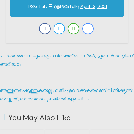
— PSG Talk 💬 (@PSGTalk)
April 13, 2021
←
തോൽവിയിലും കളം നിറഞ്ഞ് നെയ്മർ, പ്ലയെർ റേറ്റിംഗ്
അറിയാം!
അത്ഭുതപ്പെടുത്തുകയല്ല, മതിപ്പുളവാക്കുകയാണ് വിനീഷ്യസ്
ചെയ്തത്, താരത്തെ പുകഴ്ത്തി ക്ലോപ്!
→
You May Also Like