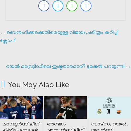
←
ബെൻഫിക്കക്കെതിരെയുള്ള വിജയം,ചരിത്രം കുറിച്ച്
ക്ലോപ്!
റയൽ മാഡ്രിഡിലെ ഇഷ്ടതാരമാര്? ടുഷേൽ പറയുന്നു!
→
You May Also Like
ചാമ്പ്യൻസ് ലീഗ്
അഞ്ചാം
ബാഴ്‌സ, റയൽ,
കിരീടം നേടാൻ
ചാമ്പ്യൻസ് ലീഗ്
യുവന്റസ്