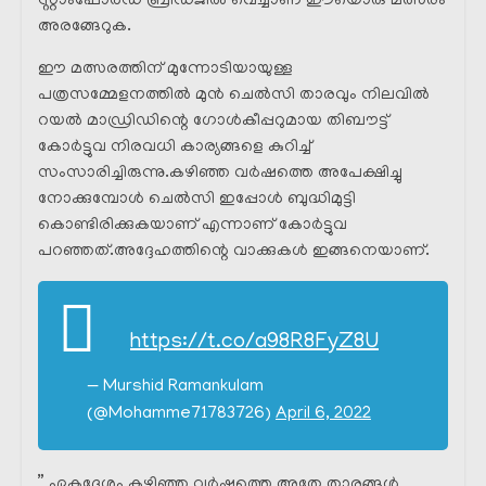
സ്റ്റാംഫോർഡ് ബ്രിഡ്ജിൽ വെച്ചാണ് ഈയൊരു മത്സരം
അരങ്ങേറുക.
ഈ മത്സരത്തിന് മുന്നോടിയായുള്ള
പത്രസമ്മേളനത്തിൽ മുൻ ചെൽസി താരവും നിലവിൽ
റയൽ മാഡ്രിഡിന്റെ ഗോൾകീപ്പറുമായ തിബൗട്ട്
കോർട്ടുവ നിരവധി കാര്യങ്ങളെ കുറിച്ച്
സംസാരിച്ചിരുന്നു.കഴിഞ്ഞ വർഷത്തെ അപേക്ഷിച്ചു
നോക്കുമ്പോൾ ചെൽസി ഇപ്പോൾ ബുദ്ധിമുട്ടി
കൊണ്ടിരിക്കുകയാണ് എന്നാണ് കോർട്ടുവ
പറഞ്ഞത്.അദ്ദേഹത്തിന്റെ വാക്കുകൾ ഇങ്ങനെയാണ്.
https://t.co/a98R8FyZ8U
— Murshid Ramankulam
(@Mohamme71783726)
April 6, 2022
” ഏകദേശം കഴിഞ്ഞ വർഷത്തെ അതേ താരങ്ങൾ