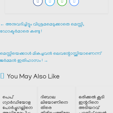
←
അനുവദിച്ചിട്ടും വിശ്രമമെടുക്കാതെ മെസ്സി,
ഡോക്ടർമാരെ കണ്ടു !
മെസ്സിയെക്കാൾ മികച്ചവൻ ലെവന്റോസ്ക്കിയാണെന്ന്
ജർമ്മൻ ഇതിഹാസം !
→
You May Also Like
പെപ്
ദിബാല
ഒരിക്കൽ കൂടി
ഗ്വാർഡിയോള
ലിയോണിനെ
ഇന്ററിനെ
പോർച്ചുഗല്ലിനെ
തിരെ
അടിയറവ്