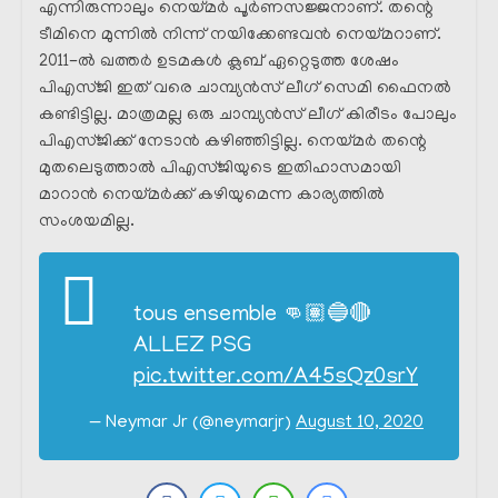
എന്നിരുന്നാലും നെയ്മർ പൂർണസജ്ജനാണ്. തന്റെ
ടീമിനെ മുന്നിൽ നിന്ന് നയിക്കേണ്ടവൻ നെയ്മറാണ്.
2011-ൽ ഖത്തർ ഉടമകൾ ക്ലബ് ഏറ്റെടുത്ത ശേഷം
പിഎസ്ജി ഇത് വരെ ചാമ്പ്യൻസ് ലീഗ് സെമി ഫൈനൽ
കണ്ടിട്ടില്ല. മാത്രമല്ല ഒരു ചാമ്പ്യൻസ് ലീഗ് കിരീടം പോലും
പിഎസ്ജിക്ക് നേടാൻ കഴിഞ്ഞിട്ടില്ല. നെയ്മർ തന്റെ
മുതലെടുത്താൽ പിഎസ്ജിയുടെ ഇതിഹാസമായി
മാറാൻ നെയ്മർക്ക് കഴിയുമെന്ന കാര്യത്തിൽ
സംശയമില്ല.
tous ensemble 👊🏽🔵🔴
ALLEZ PSG
pic.twitter.com/A45sQz0srY
— Neymar Jr (@neymarjr)
August 10, 2020