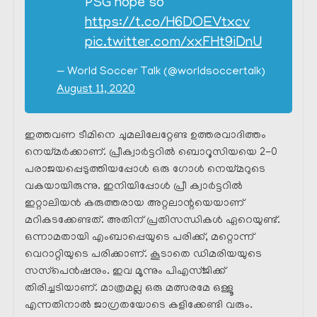
PSG hope so
https://t.co/H6DOEVtxcv
pic.twitter.com/xxFHt9iDnU
— World Soccer Talk (@worldsoccertalk)
August 11, 2020
ഇത്തവണ ടീമിനെ ചുമലിലേറ്റേണ്ട ഉത്തരവാദിത്തം
നെയ്മർക്കാണ്. പ്രീക്വാർട്ടറിൽ ബൊറൂസിയയെ 2-0
പരാജയപ്പെടുത്തിയപ്പോൾ ഒരു ഗോൾ നെയ്മറുടെ
വകയായിരുന്നു. ഇനിയിപ്പോൾ പ്രീ ക്വാർട്ടറിൽ
ഇറ്റാലിയൻ കരുത്തരായ അറ്റലാന്റയെയാണ്
മറികടക്കേണ്ടത്. അതിന് പ്രതിസന്ധികൾ ഏറെയുണ്ട്.
ഒന്നാമതായി എംബാപ്പെയുടെ പരിക്ക്, മറ്റൊന്ന്
വെറാറ്റിയുടെ പരിക്കാണ്. കൂടാതെ ഡിമരിയയുടെ
സസ്‌പെൻഷനും. ഇവ മൂന്നും പിഎസ്ജിക്ക്
തിരിച്ചടിയാണ്. മാത്രമല്ല ഒരു മത്സരമേ ഒള്ളൂ
എന്നതിനാൽ ജാഗ്രതയോടെ കളിക്കേണ്ടി വരും.