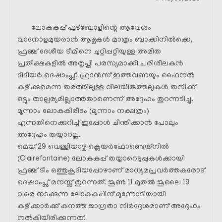
ലോകകപ്പ് ഫുട്ബോളിന്റെ ആവേശം
വാനോളമുയരാൻ ആഴ്ചകൾ മാത്രം ബാക്കിനിൽക്കെ,
ഫ്രഞ്ച് ദേശീയ ടീമിനെ ചുറ്റിപ്പറ്റിയുള്ള അമിത
പ്രതീക്ഷകളിൽ അതൃപ്തി പരസ്യമാക്കി പരിശീലകൻ
ദിദിയർ ദെഷാംപ്സ്. ഫ്രാൻസ് ഇത്തവണയും ഫൈനൽ
കളിക്കുമെന്ന തരത്തിലുള്ള വിലയിരുത്തലുകൾ തനിക്ക്
ഒട്ടും താല്പര്യമില്ലാത്തതാണെന്ന് അദ്ദേഹം തുറന്നടിച്ചു.
മൂന്നാം ലോകകിരീടം (മൂന്നാം നക്ഷത്രം)
എന്നതിനെക്കുറിച്ച് ഇപ്പോൾ ചിന്തിക്കാൻ പോലും
അദ്ദേഹം തയ്യാറല്ല.
മെയ് 29 വെള്ളിയാഴ്ച ക്ലെയർഫോണ്ടെയ്നിൽ
(Clairefontaine) ലോകകപ്പ് തയ്യാറെടുപ്പുകൾക്കായി
ഫ്രഞ്ച് ടീം ഒത്തുകൂടിയപ്പോഴാണ് മാധ്യമപ്രവർത്തകരോട്
ദെഷാംപ്സ് മനസ്സ് തുറന്നത്. ജൂൺ 11 മുതൽ ജൂലൈ 19
വരെ നടക്കുന്ന ലോകകപ്പിന് മുന്നോടിയായി
കളിക്കാർക്ക് കനത്ത ജാഗ്രതാ നിർദ്ദേശമാണ് അദ്ദേഹം
നൽകിയിരിക്കുന്നത്.