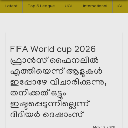
Latest
Top 5 League
UCL
International
ISL
FIFA World cup 2026
ഫ്രാൻസ് ഫൈനലിൽ
എത്തിയെന്ന് ആളുകൾ
ഇപ്പോഴേ വിചാരിക്കുന്നു,
തനിക്കത് ഒട്ടും
ഇഷ്ടപ്പെടുന്നില്ലെന്ന്
ദിദിയർ ദെഷാംസ്
May 30, 2026