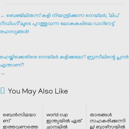
←
ബെഞ്ചിലിരുന്ന് കളി നിയന്ത്രിക്കുന്ന നെയ്മർ; ‘ലിപ്
റീഡിംഗി’ലൂടെ പുറത്തുവന്ന ലോകകപ്പിലെ ഡഗ്ഔട്ട്
രഹസ്യങ്ങൾ!
ഹെയ്തിക്കെതിരെ നെയ്മർ കളിക്കുമോ? ബ്രസീലിന്റെ പ്ലാൻ
എന്താണ്?
→
You May Also Like
ബെൻസിമയാ
world cup
താരങ്ങൾ
ണ്
ഇന്ത്യയിൽ ഏത്
സഹകരിക്കുന്നി
ഇത്തവണത്തെ
ചാനലിൽ
ല്ല! ബാഴ്സയിൽ