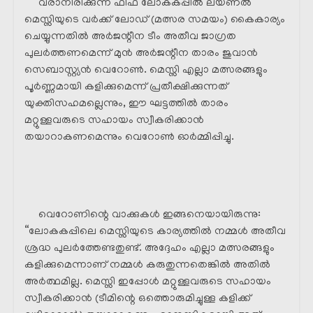
വരാനിരിക്കുന്ന ഫിഫ ലോകകപ്പിൽ ലയണൽ
മെസ്സിയുടെ വർക്ക് ലോഡ് (മത്സര സമയം) കൈകാര്യം
ചെയ്യുന്നതിൽ അർജന്റീന ടീം അതീവ ജാഗ്രത
പുലർത്തണമെന്ന് മുൻ അർജന്റീന താരം ജുവാൻ
സെബാസ്റ്റ്യൻ വെറോൺ. മെസ്സി എല്ലാ മത്സരങ്ങളും
പൂർണ്ണമായി കളിക്കുമെന്ന് പ്രതീക്ഷിക്കുന്നത്
യുക്തിസഹമല്ലെന്നും, ഈ ഘട്ടത്തിൽ താരം
മറ്റുള്ളവരുടെ സഹായം സ്വീകരിക്കാൻ
തയാറാകണമെന്നും വെറോൺ ഓർമ്മിപ്പിച്ചു.
വെറോണിന്റെ വാക്കുകൾ ഇങ്ങനെയായിരുന്നു:
“ലോകകപ്പിലെ മെസ്സിയുടെ കാര്യത്തിൽ നമ്മൾ അതീവ
ശ്രദ്ധ പുലർത്തേണ്ടതുണ്ട്. അദ്ദേഹം എല്ലാ മത്സരങ്ങളും
കളിക്കുമെന്നാണ് നമ്മൾ കരുതുന്നതെങ്കിൽ അതിൽ
അർത്ഥമില്ല. മെസ്സി ഇപ്പോൾ മറ്റുള്ളവരുടെ സഹായം
സ്വീകരിക്കാൻ (ടീമിന്റെ ഒത്തൊരുമിച്ചുള്ള കളിക്ക്