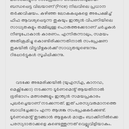
മത്സരങ്ങളുടെ സംപ്രേഷണ അവകാശവുമായി
ബന്ധപ്പെട്ട വിലയാണ് (Price) നിലവിലെ പ്രധാന
തർക്കവിഷയം. കഴിഞ്ഞ ലോകകപ്പുകളെ അപേക്ഷിച്ച്
ഫിഫ ആവശ്യപ്പെടുന്ന തുകയും ഇന്ത്യൻ വിപണിയിലെ
സാധ്യതകളും തമ്മിലുള്ള പൊരുത്തക്കേടാണ് ചർച്ചകൾ
നീണ്ടുപോകാൻ കാരണം. എന്നിരുന്നാലും, സമയം
അതിക്രമിച്ചു കൊണ്ടിരിക്കുന്നതിനാൽ സംപ്രേഷണ
തുകയിൽ വിട്ടുവീഴ്ചകൾക്ക് സാധ്യതയുണ്ടെന്നും
റിപ്പോർട്ടുകൾ സൂചിപ്പിക്കുന്നു.
വടക്കേ അമേരിക്കയിൽ (യുഎസ്എ, കാനഡ,
മെക്സിക്കോ) നടക്കുന്ന ടൂർണമെന്റ് ആയതിനാൽ
ഭൂരിഭാഗം മത്സരങ്ങളും ഇന്ത്യൻ സമയപ്രകാരം
പുലർച്ചെയാണ് നടക്കുന്നത്. ഇത് പരസ്യവരുമാനത്തെ
ബാധിച്ചേക്കാം എന്ന ആശങ്ക സംപ്രേഷകർക്കുണ്ട്.
ടൂർണമെന്റ് തുടങ്ങാൻ ആഴ്ചകൾ മാത്രം ബാക്കിനിൽക്കെ
പരസ്യദാതാക്കളെ കണ്ടെത്തുന്നത് വെല്ലുവിളിയാകും.