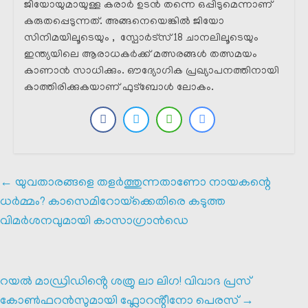
ജിയോയുമായുള്ള കരാർ ഉടൻ തന്നെ ഒപ്പിടുമെന്നാണ്
കരുതപ്പെടുന്നത്. അങ്ങനെയെങ്കിൽ ജിയോ
സിനിമയിലൂടെയും , സ്പോർട്സ് 18 ചാനലിലൂടെയും
ഇന്ത്യയിലെ ആരാധകർക്ക് മത്സരങ്ങൾ തത്സമയം
കാണാൻ സാധിക്കും. ഔദ്യോഗിക പ്രഖ്യാപനത്തിനായി
കാത്തിരിക്കുകയാണ് ഫുട്ബോൾ ലോകം.
←
യുവതാരങ്ങളെ തളർത്തുന്നതാണോ നായകന്റെ
ധർമ്മം? കാസെമിറോയ്‌ക്കെതിരെ കടുത്ത
വിമർശനവുമായി കാസാഗ്രാൻഡെ
റയൽ മാഡ്രിഡിൻ്റെ ശത്രു ലാ ലിഗ! വിവാദ പ്രസ്
കോൺഫറൻസുമായി ഫ്ലോറൻ്റീനോ പെരസ്
→