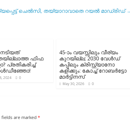
ശ്യപ്പെട്ട് ചെൽസി, തയ്യാറാവാതെ റയൽ മാഡ്രിഡ്‌
 നേടിയത്
45-ാം വയസ്സിലും വീര്യം
ില്ലാത്ത ഫിഫ
കുറയില്ല; 2030 വേൾഡ്
ോ? പ്രതികരിച്ച്
കപ്പിലും ക്രിസ്റ്റ്യാനോ
ൾഡീഞ്ഞോ!
കളിക്കും: കോച്ച് റോബർട്ടോ
മാർട്ടിനസ്
8, 2024
0
May 30, 2026
0
 fields are marked
*