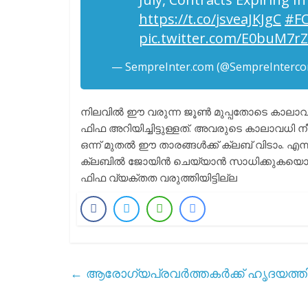
https://t.co/jsveaJKJgC
#F
pic.twitter.com/E0buM7r
— SempreInter.com (@SempreInterc
നിലവിൽ ഈ വരുന്ന ജൂൺ മുപ്പതോടെ കാലാവ
ഫിഫ അറിയിച്ചിട്ടുള്ളത്. അവരുടെ കാലാവധി 
ഒന്ന് മുതൽ ഈ താരങ്ങൾക്ക് ക്ലബ്‌ വിടാം. എ
ക്ലബിൽ ജോയിൻ ചെയ്യാൻ സാധിക്കുകയൊള്ളൂ.
ഫിഫ വ്യക്തത വരുത്തിയിട്ടില്ല
←
ആരോഗ്യപ്രവർത്തകർക്ക് ഹൃദയത്തിൽ ന