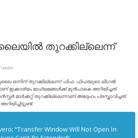
ലൈയിൽ തുറക്കില്ലെന്ന്
Transfer
ൈ ഒന്നിന് തുറക്കില്ലെന്ന് ഫിഫ. ഫിഫയുടെ ലീഗൽ
ഇക്കാര്യം മാധ്യമങ്ങൾക്ക് മുൻപാകെ അറിയിച്ചത്.
ാർക്കറ്റ് തുറക്കില്ലെന്നാണ് അദ്ദേഹം പ്രസ്താവിച്ചത്.
യിച്ചിട്ടുണ്ട്.
ilvero: “Transfer Window Will Not Open In
n June Can’t Be Extended”