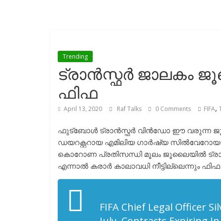
Trending
ട്രാൻസ്ഫർ ജാലകം ജൂ
ഫിഫ
,
April 13, 2020
Raf Talks
0 Comments
FIFA
ഫുട്ബോൾ ട്രാൻസ്ഫർ വിൻഡോ ഈ വരുന്ന ജൂല
ഡയറക്റ്ററായ എമിലിയ ഗാർഷ്യ സിൽവേറോയാണ് 
കൊറോണ പ്രതിസന്ധി മൂലം ജൂലൈയിൽ ട്രാൻസ്ഫർ മ
എന്നാൽ കരാർ കാലാവധി നീട്ടില്ലെന്നും ഫിഫ അറി
FIFA Chief Legal Officer S
July, Contracts Expiring I