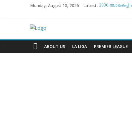
Skip
Monday, August 10, 2026
Latest:
2030 ലോകകപ്പ്: 
to
അർജൻ്റീന ടീമി
content
‘ദേശീയ ഫുട്ബ
നെയ്മറെക്കുറിച
Raf
സൻ്റോസ് വിടുമോ
Talks
ABOUT US
LA LIGA
PREMIER LEAGUE
The
Complete
Football
Channel