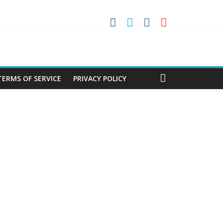
ണവുമായി എ.എഫ്.എ പ്രസിഡൻ്റ് ടാപ്പിയ
ൾ അസോസിയേഷൻ
ിശീലകൻ
മർ
TERMS OF SERVICE
PRIVACY POLICY