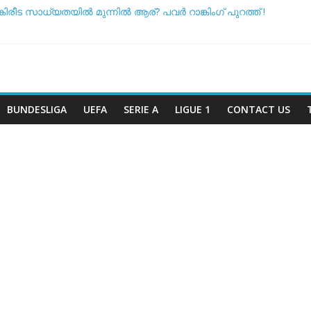
കിരീട സാധ്യതയിൽ മുന്നിൽ ആര്? പവർ റാങ്കിംഗ് പുറത്ത് !
നെ അസ്ഥിരപ്പെടുത്താൻ ക്യാമ്പൈനുകൾ നടന്നു: ഗുരുതര ആരോപ
ോൾ ടീം ദിനം’: ചരിത്രപ്രഖ്യാപനവുമായി അർജന്റീന ഫുട്ബോ
്ച് സംസാരിക്കുന്നത് ‘ഡൈഞ്ചറസ്’; തുറന്നുപറഞ്ഞ് സാന്റോസ് പര
 അതോ വിരമിക്കുമോ? ഭാവി പദ്ധതികളെക്കുറിച്ച് പ്രതികരിച്ച് നെയ്
BUNDESLIGA
UEFA
SERIE A
LIGUE 1
CONTACT US