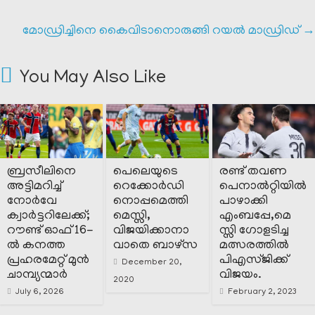
മോഡ്രിച്ചിനെ കൈവിടാനൊരുങ്ങി റയൽ മാഡ്രിഡ്‌
→
You May Also Like
ബ്രസീലിനെ
പെലെയുടെ
രണ്ട് തവണ
അട്ടിമറിച്ച്
റെക്കോർഡി
പെനാൽറ്റിയിൽ
നോർവേ
നൊപ്പമെത്തി
പാഴാക്കി
ക്വാർട്ടറിലേക്ക്;
മെസ്സി,
എംബപ്പേ,മെ
റൗണ്ട് ഓഫ് 16-
വിജയിക്കാനാ
സ്സി ഗോളടിച്ച
ൽ കനത്ത
വാതെ ബാഴ്സ
മത്സരത്തിൽ
പ്രഹരമേറ്റ് മുൻ
പിഎസ്ജിക്ക്
December 20,
ചാമ്പ്യന്മാർ
വിജയം.
2020
July 6, 2026
February 2, 2023