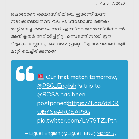
March 7, 2020
കൊറോണ വൈറസ് ഭീതിയെ തുടർന്ന് ഇന്ന്
നടക്കേണ്ടിയിരുന്ന PSG vs Strasbourg മത്സരം
മാറ്റിവെച്ചു. മത്സരം ഇനി എന്ന് നടക്കുമെന്ന് ലീഗ് വൺ
അധികൃതർ അറിയിച്ചിട്ടില്ല. മത്സരത്തിനായി ഇരു
ടീമുകളും സ്ക്വോഡുകൾ വരെ പ്രഖ്യാപിച്ച ശേഷമാണ് കളി
മാറ്റി വെച്ചിരിക്കുന്നത്.
Our first match tomorrow,
@PSG_English
's trip to
@RCSA
has been
postponed:
https://t.co/dzDR
Ol5YSe
#RCSAPSG
pic.twitter.com/LV79TZJPth
— Ligue1 English (@Ligue1_ENG)
March 7,