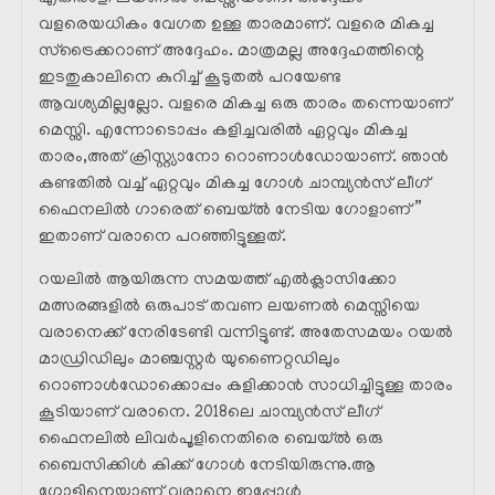
വളരെയധികം വേഗത ഉള്ള താരമാണ്. വളരെ മികച്ച
സ്ട്രൈക്കറാണ് അദ്ദേഹം. മാത്രമല്ല അദ്ദേഹത്തിന്റെ
ഇടതുകാലിനെ കുറിച്ച് കൂടുതൽ പറയേണ്ട
ആവശ്യമില്ലല്ലോ. വളരെ മികച്ച ഒരു താരം തന്നെയാണ്
മെസ്സി. എന്നോടൊപ്പം കളിച്ചവരിൽ ഏറ്റവും മികച്ച
താരം,അത് ക്രിസ്റ്റ്യാനോ റൊണാൾഡോയാണ്. ഞാൻ
കണ്ടതിൽ വച്ച് ഏറ്റവും മികച്ച ഗോൾ ചാമ്പ്യൻസ് ലീഗ്
ഫൈനലിൽ ഗാരെത് ബെയ്ൽ നേടിയ ഗോളാണ് ”
ഇതാണ് വരാനെ പറഞ്ഞിട്ടുള്ളത്.
റയലിൽ ആയിരുന്ന സമയത്ത് എൽക്ലാസിക്കോ
മത്സരങ്ങളിൽ ഒരുപാട് തവണ ലയണൽ മെസ്സിയെ
വരാനെക്ക് നേരിടേണ്ടി വന്നിട്ടുണ്ട്. അതേസമയം റയൽ
മാഡ്രിഡിലും മാഞ്ചസ്റ്റർ യുണൈറ്റഡിലും
റൊണാൾഡോക്കൊപ്പം കളിക്കാൻ സാധിച്ചിട്ടുള്ള താരം
കൂടിയാണ് വരാനെ. 2018ലെ ചാമ്പ്യൻസ് ലീഗ്
ഫൈനലിൽ ലിവർപൂളിനെതിരെ ബെയ്ൽ ഒരു
ബൈസിക്കിൾ കിക്ക് ഗോൾ നേടിയിരുന്നു.ആ
ഗോളിനെയാണ് വരാനെ ഇപ്പോൾ