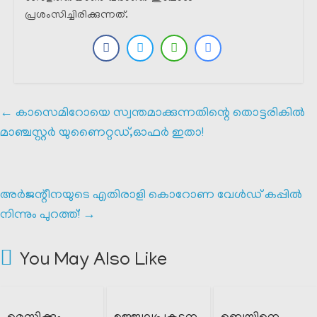
പ്രശംസിച്ചിരിക്കുന്നത്.
←
കാസെമിറോയെ സ്വന്തമാക്കുന്നതിന്റെ തൊട്ടരികിൽ
മാഞ്ചസ്റ്റർ യുണൈറ്റഡ്,ഓഫർ ഇതാ!
അർജന്റീനയുടെ എതിരാളി കൊറോണ വേൾഡ് കപ്പിൽ
നിന്നും പുറത്ത്!
→
You May Also Like