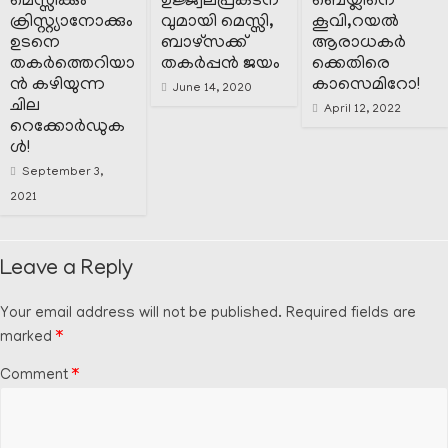
മെസ്സിക്കും
ഉജ്ജ്വലപ്രകടന
ബെയ്ലിനെ
ക്രിസ്റ്റ്യാനോക്കും
വുമായി മെസ്സി,
കൂവി,റയൽ
ഉടനെ
ബാഴ്സക്ക്
ആരാധകർ
തകർത്തെറിയാ
തകർപ്പൻ ജയം
ക്കെതിരെ
ൻ കഴിയുന്ന
കാസെമിറോ!
June 14, 2020
ചില
April 12, 2022
റെക്കോർഡുക
ൾ!
September 3,
2021
Leave a Reply
Your email address will not be published.
Required fields are
marked
*
Comment
*