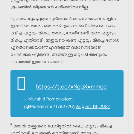
പ്രശ്നങ്ങളുമായി താരത്തിന് കഴിഞ്ഞ സീസണിൽ വേണ്ട
രൂപത്തിൽ തിളങ്ങാൻ കഴിഞ്ഞിരുന്നില്ല.
ഏതായാലും പ്രമുഖ ഫുട്ബോൾ മാധ്യമമായ ഗോളിന്
ഈയിടെ താരം ഒരു അഭിമുഖം നൽകിയിരുന്നു. ഒപ്പം
കളിച്ച ഏറ്റവും മികച്ച താരം, നേരിടേണ്ടി വന്ന ഏറ്റവും
മികച്ച എതിരാളി, ഇതുവരെ കണ്ട ഏറ്റവും മികച്ച ഗോൾ
ഏതൊക്കെയാണ് എന്നുള്ളത് വരാനെയോട്
ചോദിക്കപ്പെട്ടിരുന്നു. അതിനുള്ള മറുപടി അദ്ദേഹം
പറഞ്ഞത് ഇങ്ങനെയാണ്.
https://t.co/xNgqXxmmgc
— Murshid Ramankulam
(@Mohamme71783726)
August 19, 2022
” ഞാൻ ഇതുവരെ നേരിട്ടതിൽ വെച്ച് ഏറ്റവും മികച്ച
എതിരാളി ലയണൽ മെസ്സിയാണ്. അദ്ദേഹം