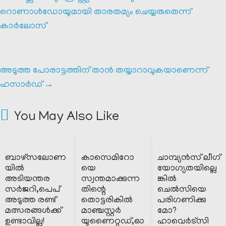
റൊണാൾഡോയുമായി താരതമ്യം ചെയ്യരുതെന്ന്
കാർലോസ്
അടുത്ത പോരാട്ടത്തിന് താൻ തയ്യാറാവുകയാണെന്ന്
ഹസാർഡ്
→
You May Also Like
ബാഴ്സലോണ
കാസെമിറോ
ചാമ്പ്യൻസ് ലീഗ്
യിൽ
യെ
യോഗ്യതയില്ലെ
അടിയന്തര
സ്വന്തമാക്കുന്ന
ങ്കിൽ
സർജറി,പെപ്
തിന്റെ
ചെൽസിയെ
അടുത്ത രണ്ട്
തൊട്ടരികിൽ
പരിഗണിക്കു
മത്സരങ്ങൾക്ക്
മാഞ്ചസ്റ്റർ
മോ?
ഉണ്ടാവില്ല!
യുണൈറ്റഡ്,ഓ
ഹാവെർട്സി