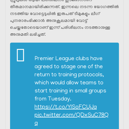
ഗ്രൂപ്പുകൾ ആയി പരിശീലനം തുടങ്ങാനാണ്
തീരുമാനമായിരിക്കുന്നത്. ഇന്നലെ നടന്ന യോഗത്തിൽ
നടത്തിയ വോട്ടെടുപ്പിൽ ഇരുപത് ടീമുകളും ലീഗ്
പുനരാരംഭിക്കാൻ അനുകൂലമായി വോട്ട്
ചെയ്തതോടെയാണ് ഇന്ന് പരിശീലനം നടത്താനുള്ള
അനുമതി ലഭിച്ചത്.
Premier League clubs have
agreed to stage one of the
return to training protocols,
which would allow teams to
start training in small groups
from Tuesday.
https://t.co/YISoFCUjJa
pic.twitter.com/QDxSuC78Q
q