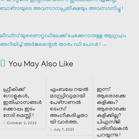
←
ലൗറ്ററോ ഇന്ററിൽ തന്നെ തുടരുമെന്ന് ഏജന്റ്,
ബാഴ്സയുടെ അവസാനപ്രതീക്ഷയും അവസാനിച്ചു !
ലീഡ്‌സ് യുണൈറ്റഡിലേക്ക് ചേക്കേറാനുള്ള ആഗ്രഹം
അറിയിച്ച് അർജന്റൈൻ താരം ഡി പോൾ !
→
You May Also Like
ഫ്രീകിക്ക്
എംബപ്പേ റയൽ
ഇന്ന്
ഗോളുകൾ,
മാഡ്രിഡുമായി
ആരൊക്കെ
ഇതിഹാസങ്ങൾ
പേഴ്സണൽ
കളിക്കും?
ക്കൊപ്പം ഇടം
ടെംസ്
ആരൊക്കെ
നേടി മെസ്സി !
അംഗീകരിച്ചതാ
കളിക്കില്ല?
യി വാർത്ത.
പിഎസ്ജി
October 2, 2022
പരിശീലകൻ
July 7, 2023
പറയുന്നു !