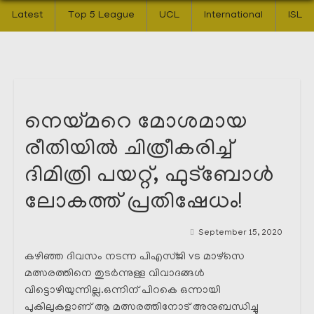
Latest
Top 5 League
UCL
International
ISL
നെയ്മറെ മോശമായ
രീതിയിൽ ചിത്രീകരിച്ച്
ദിമിത്രി പയറ്റ്, ഫുട്ബോൾ
ലോകത്ത് പ്രതിഷേധം!
September 15, 2020
കഴിഞ്ഞ ദിവസം നടന്ന പിഎസ്ജി vs മാഴ്സെ
മത്സരത്തിനെ തുടർന്നുള്ള വിവാദങ്ങൾ
വിട്ടൊഴിയുന്നില്ല.ഒന്നിന് പിറകെ ഒന്നായി
പുകിലുകളാണ് ആ മത്സരത്തിനോട്‌ അനുബന്ധിച്ചു