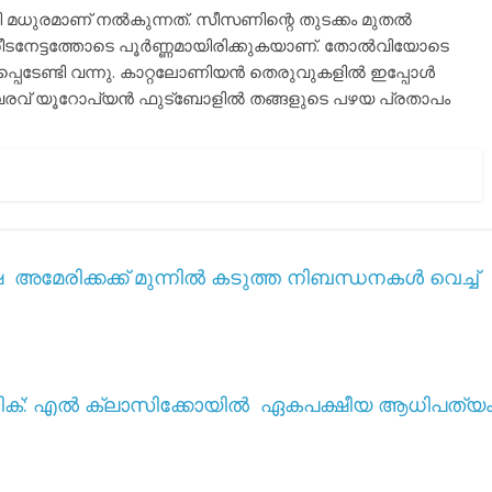
മധുരമാണ് നൽകുന്നത്. സീസണിന്റെ തുടക്കം മുതൽ
ീടനേട്ടത്തോടെ പൂർണ്ണമായിരിക്കുകയാണ്. തോൽവിയോടെ
തിപ്പെടേണ്ടി വന്നു. കാറ്റലോണിയൻ തെരുവുകളിൽ ഇപ്പോൾ
രവ് യൂറോപ്യൻ ഫുട്ബോളിൽ തങ്ങളുടെ പഴയ പ്രതാപം
േ അമേരിക്കക്ക് മുന്നിൽ കടുത്ത നിബന്ധനകൾ വെച്ച്
് മാജിക്: എൽ ക്ലാസിക്കോയിൽ ഏകപക്ഷീയ ആധിപത്യം