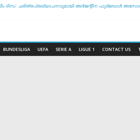
ടീം ദിനം’: ചരിത്രപ്രഖ്യാപനവുമായി അർജന്റീന ഫുട്ബോൾ അ
 സംസാരിക്കുന്നത് ‘ഡൈഞ്ചറസ്’; തുറന്നുപറഞ്ഞ് സാന്റോസ് പരിശീ
ോ വിരമിക്കുമോ? ഭാവി പദ്ധതികളെക്കുറിച്ച് പ്രതികരിച്ച് നെയ്മർ
ീട സാധ്യതയിൽ മുന്നിൽ ആര്? പവർ റാങ്കിംഗ് പുറത്ത് !
കടുത്ത നിലപാടുമായി യുവേഫ: ലോകകപ്പ് ബഹിഷ്‌കരണ സാധ്യത ച
BUNDESLIGA
UEFA
SERIE A
LIGUE 1
CONTACT US