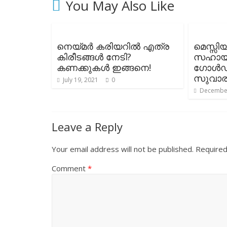
You May Also Like
നെയ്മർ കരിയറിൽ എത്ര
മെസ്സി
കിരീടങ്ങൾ നേടി?
സഹായിച
കണക്കുകൾ ഇങ്ങനെ!
ഗോൾഡൻ 
സുവാരസ
July 19, 2021
0
December
Leave a Reply
Your email address will not be published.
Required
Comment
*