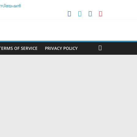
സോസിയേഷൻ
ലകൻ
ർച്ച ചെയ്യാൻ അടിയന്തര യോഗം
TERMS OF SERVICE
PRIVACY POLICY