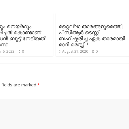
യും നെയ്മറും
മറ്റെല്ലാ താരങ്ങളുമെത്തി,
്ചത് കൊണ്ടാണ്
പിസിആർ ടെസ്റ്റ്
ബൂട്ട് നേടിയത്:
ബഹിഷ്കരിച്ച ഏക താരമായി
്‌.
മാറി മെസ്സി !
 6, 2023
0
August 31, 2020
0
 fields are marked
*