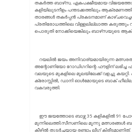
തകർത്ത ബാഴ്‌സ, ഏകപക്ഷീയമായ വിജയത്തോടെയ
കളിയിലുടനീളം പന്തടക്കത്തിലും ആക്രമണത്തിലും
താരങ്ങൾ തകർപ്പൻ പ്രകടനമാണ് കാഴ്ചവെച്ചത്
പ്രതിരോധത്തിലെ വിള്ളലില്ലാത്ത കരുത്തും റ
പൊരുതി നോക്കിയെങ്കിലും ബാഴ്‌സയുടെ ആക
റയലിൽ ജയം അനിവാര്യമായിരുന്ന മത്സരത്തിൽ ഒ
അന്റോണിയോ റോഡിഗറിന്റെ ഫൗളിന് ലഭിച്ച ഫ്
വലയുടെ മുകളിലെ മൂലയിലേക്ക് വളച്ചു കയറ്റി. 
ക്രോസ്സിൽ, ഡാനി ഓൾമോയുടെ ബാക് ഹീലിലൂട
വകവരുത്തി.
ഈ ജയത്തോടെ ബാഴ്സ 35 കളികളിൽ 91 പോയിന
മുന്നിലെത്തി.സീസണിലെ മൂന്നു മത്സരങ്ങൾ ബാക്
കീഴിൽ തുടർച്ചയായ രണ്ടാം ലീഗ് കിരീടമാണിത്.