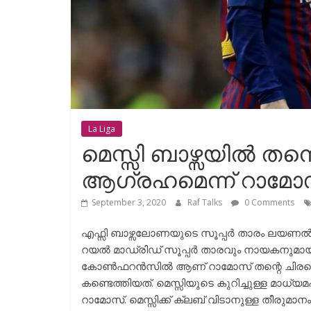
La Liga
മെസ്സി ബാഴ്സയിൽ തന
ആഗ്രഹമെന്ന് റാമോസ
September 3, 2020
Raf Talks
0 Comments
എഫ്സി ബാഴ്സലോണയുടെ സൂപ്പർ താരം ലയണൽ മെസ
റയൽ മാഡ്രിഡ്‌ സൂപ്പർ താരവും നായകനുമായ
കോൺഫറൻസിൽ ആണ് റാമോസ് തന്റെ ചിരവൈര
കണ്ടെത്തിയത്. മെസ്സിയുടെ കുറിച്ചുള്ള മാധ
റാമോസ്. മെസ്സിക്ക് ക്ലബ് വിടാനുള്ള തീരുമാ