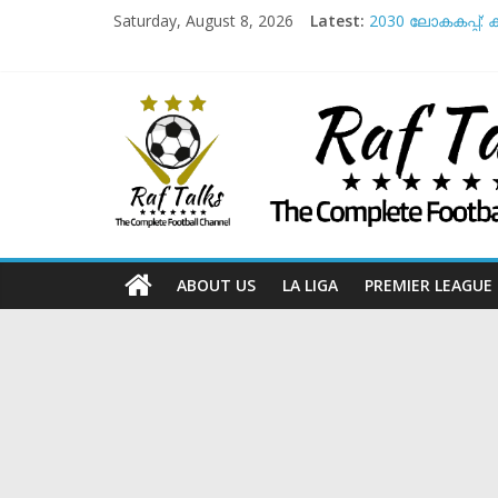
Skip
Saturday, August 8, 2026
Latest:
2030 ലോകകപ്പ്: 
to
അർജൻ്റീന ടീമി
content
‘ദേശീയ ഫുട്ബോ
നെയ്മറെക്കുറിച
Raf
സൻ്റോസ് വിടുമോ 
Talks
The
Complete
Football
ABOUT US
LA LIGA
PREMIER LEAGUE
Channel