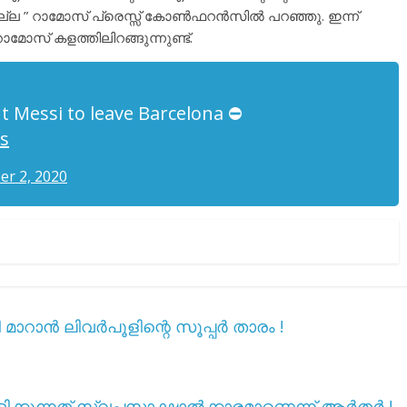
്നല്ല ” റാമോസ് പ്രെസ്സ് കോൺഫറൻസിൽ പറഞ്ഞു. ഇന്ന്
മോസ് കളത്തിലിറങ്ങുന്നുണ്ട്.
 Messi to leave Barcelona ⛔️
cs
r 2, 2020
ാറാൻ ലിവർപൂളിന്റെ സൂപ്പർ താരം !
ക്കുന്നത് സ്വപ്നസാക്ഷാൽക്കാരമാണെന്ന് ആർതർ !