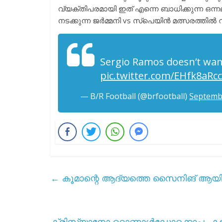
വ്യക്തിപരമായി ഇത് എന്നെ ബാധിക്കുന്ന ഒന
നടക്കുന്ന ജർമ്മനി vs സ്പെയിൻ മത്സരത്തിൽ റാ
Sergio Ramos doesn’t want
pic.twitter.com/EHfk8aRc
— B/R Football (@brfootball)
Septembe
←
കൂമാന്റെ ആദ്യത്തെ സൈനിങ്‌ ആയി മ
ക്രിസ്റ്റ്യാനോ റൊണാൾഡോക്കൊപ്പം കളി