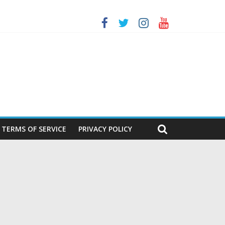
ണവുമായി എ.എഫ്.എ പ്രസിഡൻ്റ് ടാപ്പിയ
 അസോസിയേഷൻ
ശീലകൻ
മർ
TERMS OF SERVICE
PRIVACY POLICY