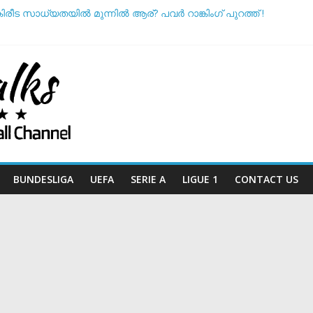
കിരീട സാധ്യതയിൽ മുന്നിൽ ആര്? പവർ റാങ്കിംഗ് പുറത്ത് !
നെ അസ്ഥിരപ്പെടുത്താൻ ക്യാമ്പൈനുകൾ നടന്നു: ഗുരുതര ആരോപ
ൾ ടീം ദിനം’: ചരിത്രപ്രഖ്യാപനവുമായി അർജന്റീന ഫുട്ബോൾ
്ച് സംസാരിക്കുന്നത് ‘ഡൈഞ്ചറസ്’; തുറന്നുപറഞ്ഞ് സാന്റോസ് പരി
അതോ വിരമിക്കുമോ? ഭാവി പദ്ധതികളെക്കുറിച്ച് പ്രതികരിച്ച് നെയ്
BUNDESLIGA
UEFA
SERIE A
LIGUE 1
CONTACT US