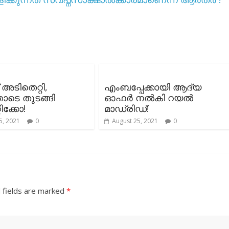
ക് അടിതെറ്റി,
എംബപ്പേക്കായി ആദ്യ
ടെ തുടങ്ങി
ഓഫർ നൽകി റയൽ
ിക്കോ!
മാഡ്രിഡ്‌!
5, 2021
0
August 25, 2021
0
 fields are marked
*