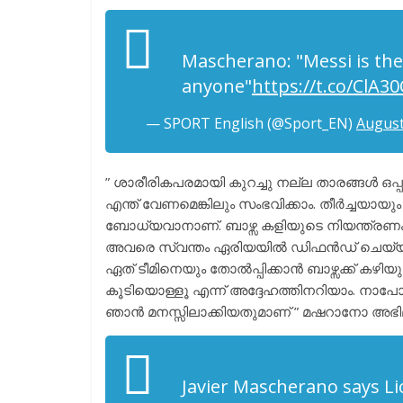
Mascherano: "Messi is th
anyone"
https://t.co/ClA3
— SPORT English (@Sport_EN)
August
” ശാരീരികപരമായി കുറച്ചു നല്ല താരങ്ങൾ ഒപ്
എന്ത് വേണമെങ്കിലും സംഭവിക്കാം. തീർച്ചയാ
ബോധ്യവാനാണ്. ബാഴ്സ കളിയുടെ നിയന്ത്രണം
അവരെ സ്വന്തം ഏരിയയിൽ ഡിഫൻഡ് ചെയ്യൽ ബുദ്
ഏത് ടീമിനെയും തോൽപ്പിക്കാൻ ബാഴ്സക്ക് കഴി
കൂടിയൊള്ളൂ എന്ന് അദ്ദേഹത്തിനറിയാം. നാപ
ഞാൻ മനസ്സിലാക്കിയതുമാണ് ” മഷറാനോ അഭി
Javier Mascherano says Li