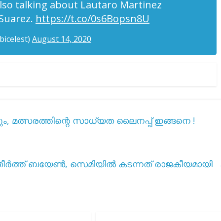
lso talking about Lautaro Martinez
 Suarez.
https://t.co/0s6Bopsn8U
icelest)
August 14, 2020
, മത്സരത്തിന്റെ സാധ്യത ലൈനപ്പ് ഇങ്ങനെ !
തീർത്ത് ബയേൺ, സെമിയിൽ കടന്നത് രാജകീയമായി