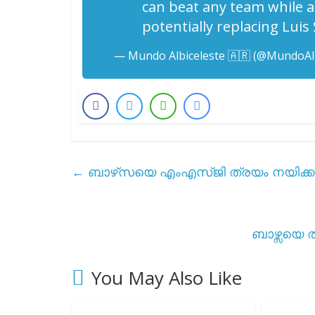
can beat any team while a
potentially replacing Luis
— Mundo Albiceleste 🇦🇷 (@MundoAlb
←
ബാഴ്‌സയെ എംഎസ്ജി ത്രയം നയിക്കും
ബാഴ്സയെ 
You May Also Like