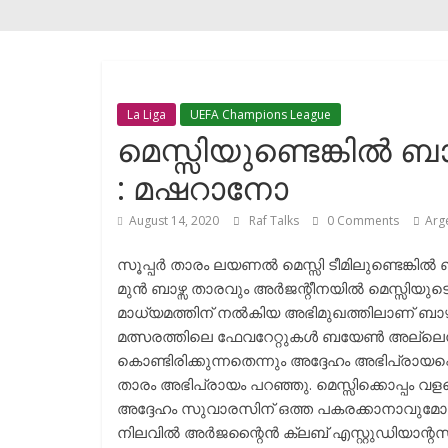
La Liga
UEFA Champions League
മെസ്സിയുണ്ടെങ്കിൽ ബാ
: മഷറാനോ
August 14, 2020
Raf Talks
0 Comments
Arge
സൂപ്പർ താരം ലയണൽ മെസ്സി ടീമിലുണ്ടെങ്കിൽ ബാ
മുൻ ബാഴ്സ താരവും അർജന്റീനയിൽ മെസ്സിയ
മാധ്യമത്തിന് നൽകിയ അഭിമുഖത്തിലാണ് ബാഴ്
മത്സരത്തിലെ ഫേവറേറ്റുകൾ ബയേൺ അല്ലെന്നു
കൊണ്ടിരിക്കുന്നതെന്നും അദ്ദേഹം അഭിപ്രായപ്പെ
താരം അഭിപ്രായം പറഞ്ഞു. മെസ്സിക്കൊപ്പം വള
അദ്ദേഹം സുവാരസിന് ഒത്ത പകരക്കാനാവുമോ എ
നിലവിൽ അർജന്റൈൻ ക്ലബ് എസ്റ്റുഡിയാന്റ