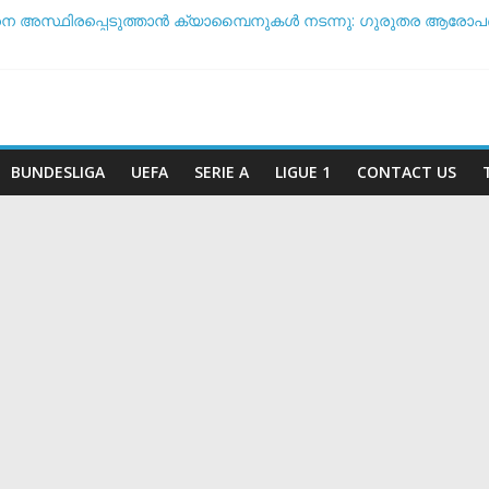
നെ അസ്ഥിരപ്പെടുത്താൻ ക്യാമ്പൈനുകൾ നടന്നു: ഗുരുതര ആരോപ
ൾ ടീം ദിനം’: ചരിത്രപ്രഖ്യാപനവുമായി അർജന്റീന ഫുട്ബോൾ
്ച് സംസാരിക്കുന്നത് ‘ഡൈഞ്ചറസ്’; തുറന്നുപറഞ്ഞ് സാന്റോസ് പരി
അതോ വിരമിക്കുമോ? ഭാവി പദ്ധതികളെക്കുറിച്ച് പ്രതികരിച്ച് നെയ്
കിരീട സാധ്യതയിൽ മുന്നിൽ ആര്? പവർ റാങ്കിംഗ് പുറത്ത് !
BUNDESLIGA
UEFA
SERIE A
LIGUE 1
CONTACT US