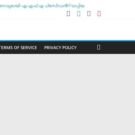
ണവുമായി എ.എഫ്.എ പ്രസിഡൻ്റ് ടാപ്പിയ
 അസോസിയേഷൻ
ശീലകൻ
മർ
TERMS OF SERVICE
PRIVACY POLICY