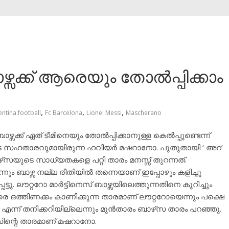
ഴ്സക്ക് ആരെയും തോൽപ്പിക്കാം
,
,
,
ntina football
Fc Barcelona
Lionel Messi
Mascherano
ഴ്സക്ക് ഏത് ടീമിനെയും തോൽപ്പിക്കാനുള്ള കെൽപ്പുണ്ടെന്ന്
ുടെ സഹതാരവുമായിരുന്ന ഹവിയർ മഷറാനോ. പുതുതായി ‘ അറ’
‌സയുടെ സാധ്യതകളെ പറ്റി താരം മനസ്സ് തുറന്നത്.
ം ബാഴ്സ നല്ല രീതിയിൽ തന്നെയാണ് ഇപ്പോഴും കളിച്ചു
ട്ടു. ലൗറ്ററോ മാർട്ടിനെസ് ബാഴ്സയിലെത്തുന്നതിനെ കുറിച്ചും
രെ ഒത്തിണക്കം കാണിക്കുന്ന താരമാണ് ലൗറ്ററോയെന്നും പക്ഷെ
ന്ന് തനിക്കറിയില്ലെന്നും മുൻതാരം ബാഴ്‌സ താരം പറഞ്ഞു.
സിന്റെ താരമാണ് മഷറാനോ.