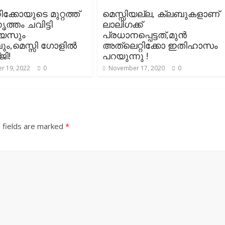
ിക്കോയുടെ മുറ്റത്ത്
മെസ്സിയല്ല, ക്ലബുകളാണ്
ത്തം ചവിട്ടി
ലാലിഗക്ക്‌
്യസും
പ്രധാനപ്പെട്ടത്,മുൻ
ം,മെസ്സി ഗോളിൽ
അത്ലെറ്റിക്കോ ഇതിഹാസം
ി!
പറയുന്നു !
r 19, 2022
0
November 17, 2020
0
 fields are marked
*