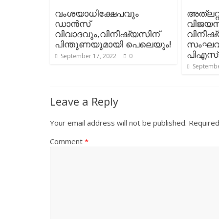
വംശയാധിക്ഷേപവും
അത്ലറ്റ
ഡാൻസ്
വിജയനൃ
വിവാദവും,വിനീഷ്യസിന്
വിനീഷ
പിന്തുണയുമായി പെലെയും!
സംഘവു
പിഎസ്ജ
September 17, 2022
0
Septembe
Leave a Reply
Your email address will not be published.
Required
Comment
*