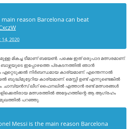
e main reason Barcelona can beat
0CxczW
 14, 2020
പമുള്ള മികച്ച ടീമാണ് ബയേൺ. പക്ഷെ ഇത് ഒരുപാദ മത്സരമാണ്.
യും ബാഴ്സയുടെ ഇപ്പോഴത്തെ പ്രകടനത്തിൽ ഞാൻ
 ഏറ്റെടുക്കൽ നിർബന്ധമായ കാര്യമാണ്. എന്തെന്നാൽ
ധിമുട്ടേറിയ കാര്യമാണ്. മെസ്സി ഉണ്ട് എന്നുണ്ടെങ്കിൽ
യും. ചാമ്പ്യൻസ് ലീഗ് ഫൈനലിൽ എത്താൻ രണ്ട് മത്സരങ്ങൾ
ോളിക്കെതിരായ മത്സരത്തിൽ അദ്ദേഹത്തിന്റെ ആ ആഗ്രഹം
മുഖത്തിൽ പറഞ്ഞു.
onel Messi is the main reason Barcelona