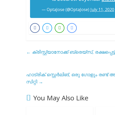
— OptaJose (@OptaJose)
July 11, 2020
←
ക്രിസ്റ്റ്യാനോക്ക് ബ്രെയ്സ്, രക്ഷപ്പെട
ഹാട്രിക് സ്റ്റെർലിങ്, ഒരു ഗോളും രണ്ട
സിറ്റി
→
You May Also Like