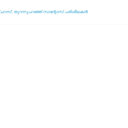
ഞ്ചറസ്’; തുറന്നുപറഞ്ഞ് സാന്റോസ് പരിശീലകൻ
ദ്ധതികളെക്കുറിച്ച് പ്രതികരിച്ച് നെയ്മർ
ആര്? പവർ റാങ്കിംഗ് പുറത്ത് !
യുവേഫ: ലോകകപ്പ് ബഹിഷ്‌കരണ സാധ്യത ചർച്ച ചെയ്യാൻ അടിയന്
5 വർഷവും ഞങ്ങൾ ഇങ്ങനെ തന്നെ കളിക്കും’: തോൽവിയിലും തനത് ശൈലി 