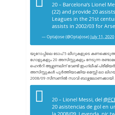
20 – Barcelona’s Lionel Me
(22) and provide 20 assist
Leagues in the 21st centu
assists in 2002/03 for Ars
— OptaJose (@OptaJose)
July 11, 2020
യൂറോപ്പിലെ ടോപ് 5 ലീഗുകളുടെ കണക്കെടുത്
ഗോളുകളും 20 അസിസ്റ്റുകളും നേടുന്ന രണ്ടാ
ഹെൻറി ആഴ്സണലിന് വേണ്ടി ഇംഗ്ലീഷ് പ്രീമിയർ 
അസിസ്റ്റുകൾ പൂർത്തിയാക്കിയ മെസ്സി ലാ ലി
2008/09 സീസണിൽ സാവി ബാഴ്സലോണക്കായി 20 
20 – Lionel Messi, del
@FCB
20 asistencias de gol en 
la 2008/09. Leyenda.
pic.t