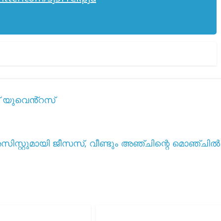
്ട് യുവെൻ്റസ്
് അസിസ്റ്റുമായി ജീസസ്, വീണ്ടും അഞ്ചിന്റെ മൊഞ്ചിൽ