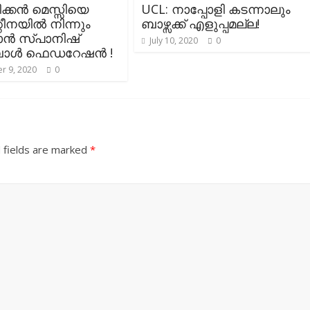
ക്കൻ മെസ്സിയെ
UCL: നാപ്പോളി കടന്നാലും
ീനയിൽ നിന്നും
ബാഴ്സക്ക് എളുപ്പമല്ല!
ാൻ സ്പാനിഷ്
July 10, 2020
0
ബോൾ ഫെഡറേഷൻ !
r 9, 2020
0
 fields are marked
*