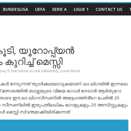
BUNDESLIGA
UEFA
SERIE A
LIGUE 1
CONTACT US
ൂടി, യൂറോപ്പ്യൻ
റിച്ച് മെസ്സി
,
,
ona
fc barcelona vs real Valladolid
Lionel Messi
കൾ നേടുന്നത് തുടർക്കഥയാവുകയാണ്. ലാ ലിഗയിൽ ഇന്നലെ
് മത്സരത്തിൽ ബാഴ്സയുടെ വിജയ ഗോൾ നേടാൻ ആർതുറോ
. ഇതോടെ ഈ ലാ ലിഗസീസണിൽ അദ്ദേഹത്തിൻ്റെ പേരിൽ 20
ിഗ സീസണിലിൽ ഇരുപതിലധികം ഗോളുകളും 20 അസിസ്റ്റുകളും
 മെസ്സി സ്വന്തമാക്കിയിരിക്കന്നത്.