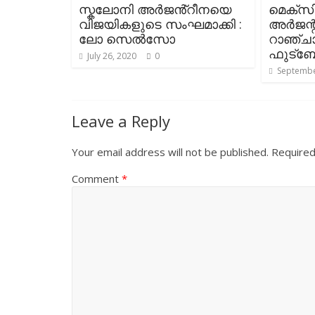
സ്കലോനി അർജൻ്റീനയെ
മെക്സി
വിജയികളുടെ സംഘമാക്കി :
അർജന്റ
ലോ സെൽസോ
റാഞ്ച
ഫുട്
July 26, 2020
0
Septembe
Leave a Reply
Your email address will not be published.
Required
Comment
*