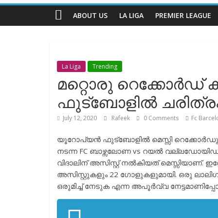
Talks
ABOUT US
LA LIGA
PREMIER LEAGUE
The
Complete
Football
La Liga
Trending
Channel
മറ്റൊരു റെക്കോർഡ് ക
ഫുട്ബോളിൽ ചരിത്രം കു
July 12, 2020
Rafeek
0 Comments
Fc Barcel
യൂറോപ്യൻ ഫുട്ബോളിൽ മെസ്സി റെക്കോർഡു
നടന്ന FC ബാഴ്സലോണ vs റയൽ വല്ലഡോയിഡ
വിദാലിന് അസിസ്റ്റ് നൽകിയത് മെസ്സിയാണ്
അസിസ്റ്റുകളും 22 ഗോളുകളുമായി. ഒരു ലാല
ഒരുമിച്ച് നേടുക എന്ന അപൂർവ്വ നേട്ടമാണിപ്പോൾ