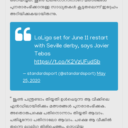
അറിയിച്ചത്. ജൂൺ പതിനൊന്നിനാണ് മത്സരങ്ങൾ
പുനരാരംഭിക്കാനുള്ള സാധ്യതകൾ കൂടുതലെന്ന് ഇദ്ദേഹം
അറിയിക്കുകയായിരുന്നു.
LaLiga set for June 11 restart
with Seville derby, says Javier
Tebas
https://t.co/K2VzUFudSb
— standardsport (@standardsport)
May
25, 2020
” ജൂൺ പന്ത്രണ്ടാം തിയ്യതി ഉൾപ്പെടുന്ന ആ വീക്കിലെ
എൻഡിലായിരിക്കും മത്സരങ്ങൾ പുനരാരംഭിക്കുക.
അതൊരുപക്ഷെ പതിനൊന്നാം തിയ്യതി ആവാം.
പതിമൂന്നോ പതിനാലോ ആവാം. പക്ഷെ ആ വീക്കിൽ
തന്നെ ലാലിഗ തിരിച്ചെത്തും. സെവിയ്യ