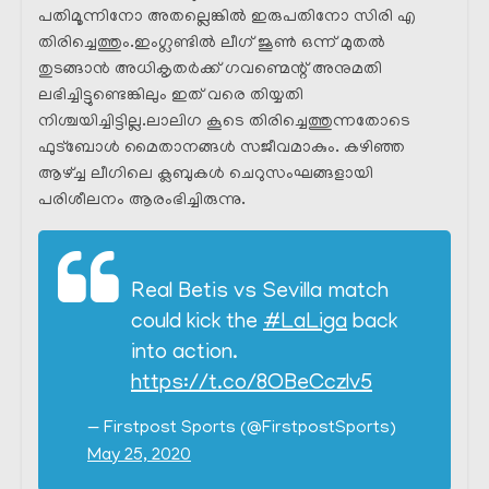
പതിമൂന്നിനോ അതല്ലെങ്കിൽ ഇരുപതിനോ സിരി എ
തിരിച്ചെത്തും.ഇംഗ്ലണ്ടിൽ ലീഗ് ജൂൺ ഒന്ന് മുതൽ
തുടങ്ങാൻ അധികൃതർക്ക് ഗവണ്മെന്റ് അനുമതി
ലഭിച്ചിട്ടുണ്ടെങ്കിലും ഇത് വരെ തിയ്യതി
നിശ്ചയിച്ചിട്ടില്ല.ലാലിഗ കൂടെ തിരിച്ചെത്തുന്നതോടെ
ഫുട്ബോൾ മൈതാനങ്ങൾ സജീവമാകും. കഴിഞ്ഞ
ആഴ്ച്ച ലീഗിലെ ക്ലബുകൾ ചെറുസംഘങ്ങളായി
പരിശീലനം ആരംഭിച്ചിരുന്നു.
Real Betis vs Sevilla match
could kick the
#LaLiga
back
into action.
https://t.co/8OBeCczlv5
— Firstpost Sports (@FirstpostSports)
May 25, 2020