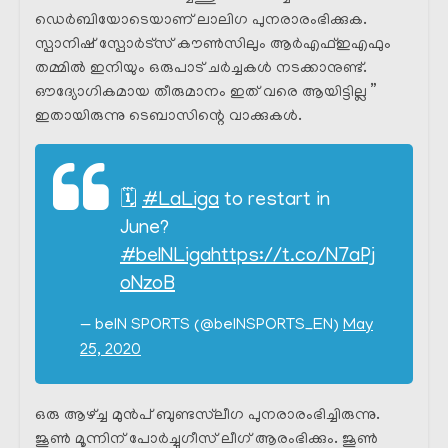
ഡെർബിയോടെയാണ് ലാലിഗ പുനരാരംഭിക്കുക.
സ്പാനിഷ് സ്പോർട്സ് കൗൺസിലും ആർഎഫ്ഇഎഫും
തമ്മിൽ ഇനിയും ഒരുപാട് ചർച്ചകൾ നടക്കാനുണ്ട്.
ഔദ്യോഗികമായ തീരുമാനം ഇത് വരെ ആയിട്ടില്ല ”
ഇതായിരുന്നു ടെബാസിന്റെ വാക്കുകൾ.
🗓️
#LaLiga
to restart in
June?
#beINLiga
https://t.co/N7aPj
oNzoB
— beIN SPORTS (@beINSPORTS_EN)
May
25, 2020
ഒരു ആഴ്ച്ച മുൻപ് ബുണ്ടസ്‌ലീഗ പുനരാരംഭിച്ചിരുന്നു.
ജൂൺ മൂന്നിന് പോർച്ചുഗീസ് ലീഗ് ആരംഭിക്കും. ജൂൺ