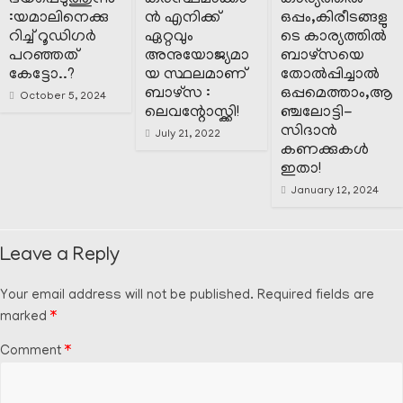
:യമാലിനെക്കു
ൻ എനിക്ക്
ഒപ്പം,കിരീടങ്ങളു
റിച്ച് റൂഡിഗർ
ഏറ്റവും
ടെ കാര്യത്തിൽ
പറഞ്ഞത്
അനുയോജ്യമാ
ബാഴ്സയെ
കേട്ടോ..?
യ സ്ഥലമാണ്
തോൽപ്പിച്ചാൽ
ബാഴ്സ :
ഒപ്പമെത്താം,ആ
October 5, 2024
ലെവന്റോസ്ക്കി!
ഞ്ചലോട്ടി-
സിദാൻ
July 21, 2022
കണക്കുകൾ
ഇതാ!
January 12, 2024
Leave a Reply
Your email address will not be published.
Required fields are
marked
*
Comment
*