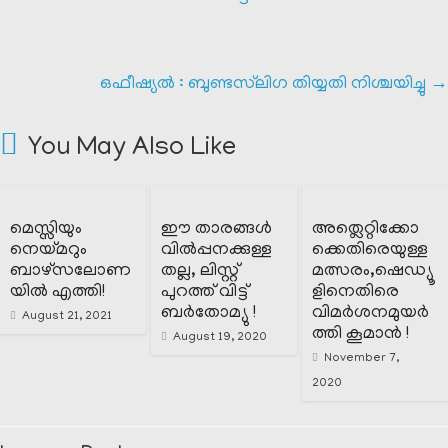
ഒഫീഷ്യൽ : ബുണ്ടസ്‌ലിഗ തിയ്യതി നിശ്ചയിച്ചു
→
You May Also Like
മെസ്സിയും
ഈ താരങ്ങൾ
അത്ലെറ്റിക്കോ
നെയ്മറും
വിൽപ്പനക്കുള്ള
ക്കെതിരെയുള്ള
ബാഴ്സലോണ
തല്ല, ലിസ്റ്റ്
മത്സരം,ഷെഡ്യൂ
യിൽ എത്തി!
പുറത്ത് വിട്ട്
ളിനെതിരെ
ബർതോമ്യു !
വിമർശനമുയർ
August 21, 2021
ത്തി കൂമാൻ !
August 19, 2020
November 7,
2020