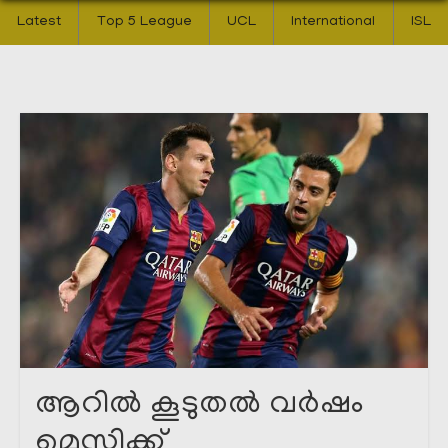
Latest
Top 5 League
UCL
International
ISL
ആറിൽ കൂടുതൽ വർഷം
മെസ്സിക്ക്