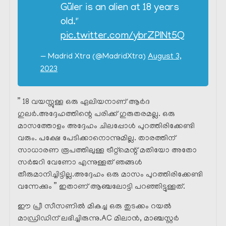
Güler is an alien at 18 years
old."
pic.twitter.com/ybrZPINt5Q
— Madrid Xtra (@MadridXtra)
August 3,
2023
” 18 വയസ്സുള്ള ഒരു ഏലിയനാണ് ആർദ
ഗുലർ.അദ്ദേഹത്തിന്റെ പരിക്ക് ഗുരുതരമല്ല. ഒരു
മാസത്തോളം അദ്ദേഹം ചിലപ്പോൾ പുറത്തിരിക്കേണ്ടി
വരും. പക്ഷേ പേടിക്കാനൊന്നുമില്ല. താരത്തിന്
സാധാരണ രൂപത്തിലുള്ള ട്രീറ്റ്മെന്റ് മതിയോ അതോ
സർജറി വേണോ എന്നുള്ളത് ഞങ്ങൾ
തീരുമാനിച്ചിട്ടില്ല.അദ്ദേഹം ഒരു മാസം പുറത്തിരിക്കേണ്ടി
വന്നേക്കും ” ഇതാണ് ആഞ്ചലോട്ടി പറഞ്ഞിട്ടുള്ളത്.
ഈ പ്രീ സീസണിൽ മികച്ച ഒരു തുടക്കം റയൽ
മാഡ്രിഡിന് ലഭിച്ചിരുന്നു.AC മിലാൻ, മാഞ്ചസ്റ്റർ