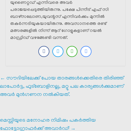
യുണൈറ്റഡ് എന്നിവരെ അവർ
പരാജയപ്പെടുത്തിയിരുന്നു. പക്ഷേ പിന്നീട് എഫ് സി
ബാഴ്സലോണ,യുവന്റസ് എന്നിവർക്കും മുന്നിൽ
തകർന്നടിയുകയായിരുന്നു. അവസാനത്തെ രണ്ട്
മത്സരങ്ങളിൽ നിന്ന് ആറ് ഗോളുകളാണ് റയൽ
മാഡ്രിഡ് വഴങ്ങേണ്ടി വന്നത്.
←
സൗദിയിലേക്ക് പോയ താരങ്ങൾക്കെതിരെ തിരിഞ്ഞ്
ലാപോർട്ട, ഫുട്ബോളിനല്ല, മറ്റു പല കാര്യങ്ങൾക്കുമാണ്
അവർ മുൻഗണന നൽകിയത്.
മെസ്സിയുടെ മനോഹര നിമിഷം പകർത്തിയ
ഫോട്ടോഗ്രാഫർക്ക് അവാർഡ്!
→