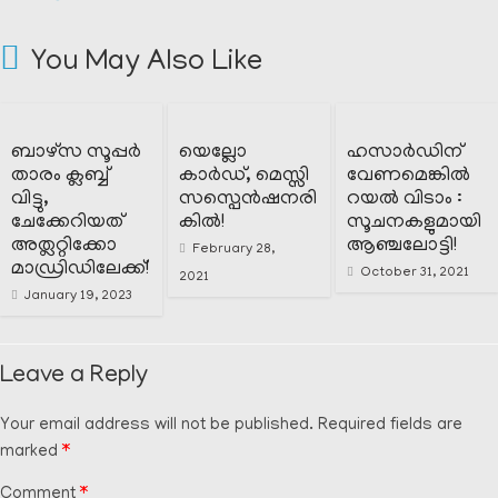
You May Also Like
ബാഴ്സ സൂപ്പർ
യെല്ലോ
ഹസാർഡിന്
താരം ക്ലബ്ബ്
കാർഡ്, മെസ്സി
വേണമെങ്കിൽ
വിട്ടു,
സസ്പെൻഷനരി
റയൽ വിടാം :
ചേക്കേറിയത്
കിൽ!
സൂചനകളുമായി
അത്ലറ്റിക്കോ
ആഞ്ചലോട്ടി!
February 28,
മാഡ്രിഡിലേക്ക്!
October 31, 2021
2021
January 19, 2023
Leave a Reply
Your email address will not be published.
Required fields are
marked
*
Comment
*