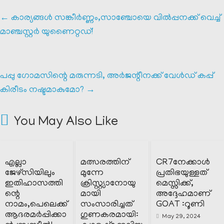
←
കാര്യങ്ങൾ സങ്കീർണ്ണം,സാഞ്ചോയെ വിൽപ്പനക്ക് വെച്ച്
മാഞ്ചസ്റ്റർ യുണൈറ്റഡ്!
പപ്പു ഗോമസിന്റെ മരുന്നടി, അർജന്റീനക്ക് വേൾഡ് കപ്പ്
കിരീടം നഷ്ടമാകുമോ?
→
You May Also Like
എല്ലാ
മത്സരത്തിന്
CR7നേക്കാൾ
ജേഴ്സിയിലും
മുന്നേ
പ്രതിഭയുള്ളത്
ഇതിഹാസത്തി
ക്രിസ്റ്റ്യാനോയു
മെസ്സിക്ക്,
ന്റെ
മായി
അദ്ദേഹമാണ്
നാമം,പെലെക്ക്
സംസാരിച്ചത്
GOAT :റൂണി
ആദരമർപ്പിക്കാ
ഗുണകരമായി:
May 29, 2024