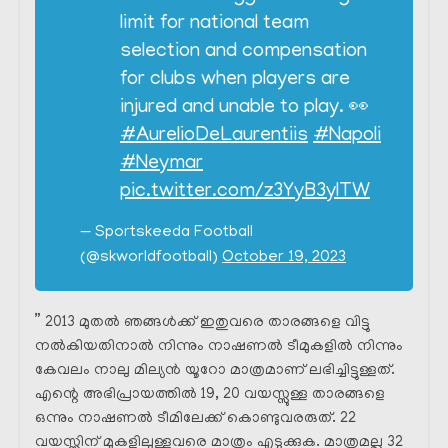
limit for national team
selection and compensation
for clubs when players are
injured and unable to play. 👀
#AurelioDeLaurentiis
#Napoli
#Neymar
pic.twitter.com/z3YyB3ylTW
— Sportskeeda Football
(@skworldfootball)
October 19, 2023
” 2013 മുതൽ ഞങ്ങൾക്ക് ഇതുവരെ താരങ്ങളെ വിട്ടു
നൽകിയതിനാൽ നിന്നും നാഷണൽ ടീമുകളിൽ നിന്നും
കേവലം നാലു മില്യൻ യൂറോ മാത്രമാണ് ലഭിച്ചിട്ടുള്ളത്.
എന്റെ അഭിപ്രായത്തിൽ 19, 20 വയസ്സുള്ള താരങ്ങളെ
ഒന്നും നാഷണൽ ടീമിലേക്ക് കൊണ്ടുവരരുത്. 22
വയസ്സിന് മുകളിലുള്ളവരെ മാത്രം എടുക്കുക. മാത്രമല്ല 32