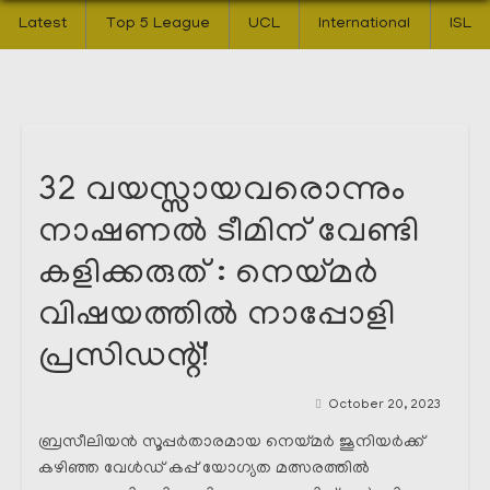
Latest
Top 5 League
UCL
International
ISL
32 വയസ്സായവരൊന്നും
നാഷണൽ ടീമിന് വേണ്ടി
കളിക്കരുത് : നെയ്മർ
വിഷയത്തിൽ നാപ്പോളി
പ്രസിഡന്റ്!
October 20, 2023
ബ്രസീലിയൻ സൂപ്പർതാരമായ നെയ്മർ ജൂനിയർക്ക്
കഴിഞ്ഞ വേൾഡ് കപ്പ് യോഗ്യത മത്സരത്തിൽ