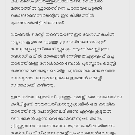
കപ്പ് കിരീടം ഉയർത്തുകയായിരുന്നു. ഫൈനൽ
മത്സരത്തിൽ ഫ്രാൻസിനെ പരാജയപ്പെടുത്തി
കൊണ്ടാണ് അർജന്റീന ഈ കിരീടത്തിൽ
ചുംബനമർപ്പിച്ചിരിക്കുന്നത്.
ലയണൽ മെസ്സി തന്നെയാണ് ഈ വേൾഡ് കപ്പിൽ
ഏറ്റവും കൂടുതൽ എടുത്തു പ്രശംസിക്കേണ്ടത്.ഏഴ്
ഗോളുകളും മൂന്ന് അസിസ്റ്റുകളും ആണ് മെസ്സി ഈ
വേൾഡ് കപ്പിൽ മാത്രമായി നേടിയത്.ഏറ്റവും മികച്ച
താരത്തിനുള്ള ഗോൾഡൻ ബോൾ പുരസ്കാരം മെസ്സി
കരസ്ഥമാക്കുകയും ചെയ്തു. ഫുട്ബോൾ ലോകത്തെ
സാധ്യമായ നേട്ടങ്ങളൊക്കെ ഇപ്പോൾ മെസ്സി
സ്വന്തമാക്കി കഴിഞ്ഞു.
ഇപ്പോഴിതാ കളത്തിന് പുറത്തും മെസ്സി ഒരു റെക്കോർഡ്
കുറിച്ചിട്ടുണ്ട്. അതായത് ഇൻസ്റ്റഗ്രാമിൽ ഒരു കായിക
താരത്തിന്റെ പോസ്റ്റിന് ലഭിക്കുന്ന ഏറ്റവും കൂടുതൽ
ലൈക്കുകൾ എന്ന റെക്കോർഡ് സൂപ്പർ താരം
ക്രിസ്റ്റ്യാനോ റൊണാൾഡോയുടെ പേരിലായിരുന്നു.
വേൾഡ് കപ്പിന് മുന്നേ മെസ്സിയും റൊണാൾഡോയും