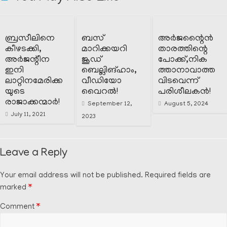
ബ്രസീലിനെ
ബസ്
അർജന്റൈൻ
കീഴടക്കി,
മാറിക്കയറി
താരത്തിന്റെ
അർജന്റീന
ജൂഡ്
പോക്ക്,നിക
ഇനി
ബെല്ലിങ്ഹാം,
ത്താനാവാത്ത
ലാറ്റിനമേരിക്ക
വീഡിയോ
വിടവെന്ന്
യുടെ
വൈറൽ!
പരിശീലകൻ!
രാജാക്കന്മാർ!
September 12,
August 5, 2024
July 11, 2021
2023
Leave a Reply
Your email address will not be published.
Required fields are
marked
*
Comment
*