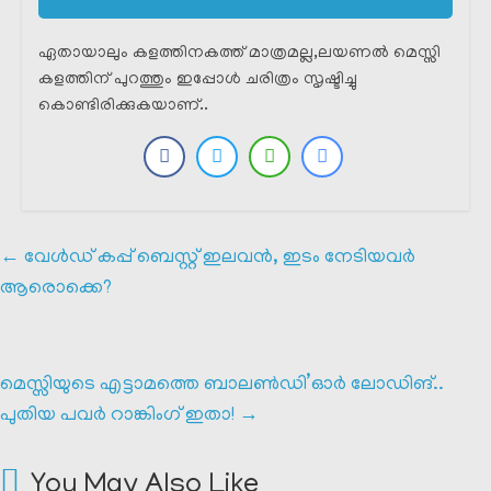
ഏതായാലും കളത്തിനകത്ത് മാത്രമല്ല,ലയണൽ മെസ്സി
കളത്തിന് പുറത്തും ഇപ്പോൾ ചരിത്രം സൃഷ്ടിച്ചു
കൊണ്ടിരിക്കുകയാണ്..
←
വേൾഡ് കപ്പ് ബെസ്റ്റ് ഇലവൻ, ഇടം നേടിയവർ
ആരൊക്കെ?
മെസ്സിയുടെ എട്ടാമത്തെ ബാലൺഡി’ഓർ ലോഡിങ്‌..
പുതിയ പവർ റാങ്കിംഗ് ഇതാ!
→
You May Also Like