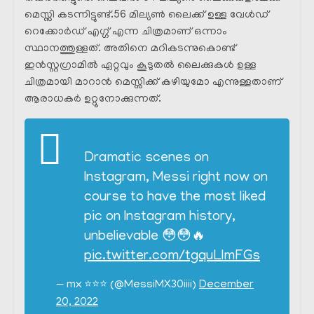
മെസ്സി കടന്നിട്ടുണ്ട്.56 മില്യൺ ലൈക്ക് ഉള്ള വേൾഡ്
റെക്കോർഡ് എഗ്ഗ് എന്ന ചിത്രമാണ് ഒന്നാം
സ്ഥാനത്തുള്ളത്. അതിനെ മറികടന്നുകൊണ്ട്
ഇൻസ്റ്റഗ്രാമിൽ ഏറ്റവും കൂടുതൽ ലൈക്കുകൾ ഉള്ള
ചിത്രമായി മാറാൻ മെസ്സിക്ക് കഴിയുമോ എന്നുള്ളതാണ്
ആരാധകർ ഉറ്റുനോക്കുന്നത്.
Dramatic scenes on
Instagram, Messi right now on
course to have the most liked
pic on Instagram history,
unbelievable 😳😳🔥
pic.twitter.com/tgquLImFGs
— mx ⭐️⭐️⭐️ (@MessiMX30iiii)
December
20, 2022