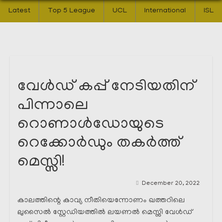
Latest
Top 5 League
UCL
International
ISL
വേൾഡ് കപ്പ് നേടിയതിന്
പിന്നാലെ
റൊണാൾഡോയുടെ
റെക്കോർഡും തകർത്ത്
മെസ്സി!
December 20, 2022
കാലത്തിന്റെ കാവ്യ നീതിയെന്നോണം ഖത്തറിലെ
ലുസൈൽ സ്റ്റേഡിയത്തിൽ ലയണൽ മെസ്സി വേൾഡ്