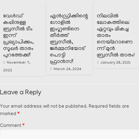
വേൾഡ്
എൻഡ്രിക്കിന്റെ
നിലവിൽ
കപ്പിനുള്ള
ഗോളിൽ
ലോകത്തിലെ
ബ്രസീൽ ടീം
ഇംഗ്ലണ്ടിനെ
ഏറ്റവും മികച്ച
ഇന്ന്
തീർത്ത്
താരം
പ്രഖ്യാപിക്കും,
ബ്രസീൽ,
നെയ്മറാണെ
സൂപ്പർ താരം
ജർമ്മനിയോട്
ന്ന് മുൻ
പുറത്തേക്ക്!
പൊട്ടി
ബ്രസീൽ താരം!
ഫ്രാൻസ്!
November 7,
January 28, 2021
March 24, 2024
2022
Leave a Reply
Your email address will not be published.
Required fields are
marked
*
Comment
*