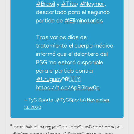
#Brasil
y
#Tite
:
#Neymar
,
descartado para el segundo
partido de
#Eliminatorias
Tras varios días de
tratamiento el cuerpo médico
informó que el delantero del
PSG "no estará disponible
para el partido contra
#Uruguay
"⚽️🇺🇾
https://t.co/Ap8l3Iqw0p
— TyC Sports (@TyCSports)
November
13, 2020
” നെയ്മർ തിങ്കളാഴ്ച ഇവിടെ എത്തിയത് മുതൽ അദ്ദേഹം