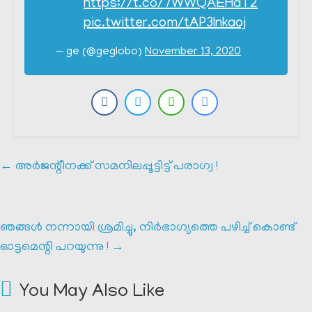
https://t.co/7WWQAEHaT2
pic.twitter.com/tAP3Inkaoj
— ge (@geglobo)
November 13, 2020
←
അർജന്റീനക്ക്‌ സമനിലപ്പൂട്ടിട്ട് പരാഗ്വ !
ഞങ്ങൾ നന്നായി ശ്രമിച്ചു, നിർഭാഗ്യത്തെ പഴിച്ച് കൊണ്ട്
ഓട്ടമെന്റി പറയുന്നു !
→
You May Also Like