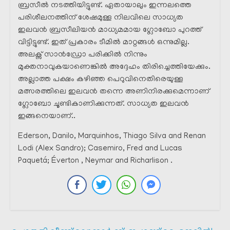
ബ്രസീൽ നടത്തിയിട്ടുണ്ട്. ഏതായാലും ഇന്നലത്തെ
പരിശീലനത്തിന് ശേഷമുള്ള നിലവിലെ സാധ്യത
ഇലവൻ ബ്രസീലിയൻ മാധ്യമമായ ഗ്ലോബോ പുറത്ത്
വിട്ടിട്ടുണ്ട്. ഇത്‌ പ്രകാരം ടീമിൽ മാറ്റങ്ങൾ ഒന്നുമില്ല.
അലക്സ്‌ സാൻഡ്രോ പരിക്കിൽ നിന്നും
മുക്തനാവുകയാണെങ്കിൽ അദ്ദേഹം തിരിച്ചെത്തിയേക്കും.
അല്ലാത്ത പക്ഷം കഴിഞ്ഞ പെറുവിനെതിരെയുള്ള
മത്സരത്തിലെ ഇലവൻ തന്നെ അണിനിരക്കുമെന്നാണ്
ഗ്ലോബോ ചൂണ്ടികാണിക്കുന്നത്. സാധ്യത ഇലവൻ
ഇങ്ങനെയാണ്..
Ederson, Danilo, Marquinhos, Thiago Silva and Renan
Lodi (Alex Sandro); Casemiro, Fred and Lucas
Paquetá; Éverton , Neymar and Richarlison .