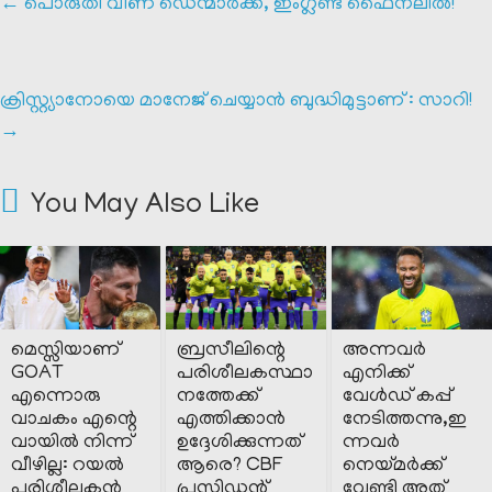
←
പൊരുതി വീണ് ഡെന്മാർക്ക്, ഇംഗ്ലണ്ട് ഫൈനലിൽ!
ക്രിസ്റ്റ്യാനോയെ മാനേജ് ചെയ്യാൻ ബുദ്ധിമുട്ടാണ് : സാറി!
→
You May Also Like
മെസ്സിയാണ്
ബ്രസീലിന്റെ
അന്നവർ
GOAT
പരിശീലകസ്ഥാ
എനിക്ക്
എന്നൊരു
നത്തേക്ക്
വേൾഡ് കപ്പ്
വാചകം എന്റെ
എത്തിക്കാൻ
നേടിത്തന്നു,ഇ
വായിൽ നിന്ന്
ഉദ്ദേശിക്കുന്നത്
ന്നവർ
വീഴില്ല: റയൽ
ആരെ? CBF
നെയ്മർക്ക്
പരിശീലകൻ
പ്രസിഡന്റ്
വേണ്ടി അത്