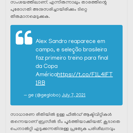
സംശയത്തിലാണ്. എന്നിരുന്നാലും താരത്തിന്റെ
പുരോഗതി അനുസരിച്ചായിരിക്കും ടിറ്റെ
തീരുമാനമെടുക്കുക.
Alex Sandro reaparece em
campo, e seleção brasileira
faz primeiro treino para final
da Copa
América
https://t.co/F1L4IFT
1RB
— ge (@geglobo)
July 7, 2021
സാധാരണ രീതിയിൽ ഉള്ള ഫീൽഡ് ആക്ടിവിറ്റികൾ
തന്നെയാണ് ബ്രസീൽ ടീം പൂർത്തിയാക്കിയത്. കൂടാതെ
പെനാൽറ്റി എടുക്കുന്നതിനുള്ള പ്രത്യേക പരിശീലനവും