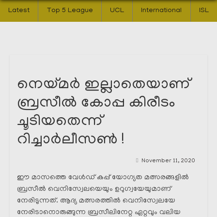
Latest
Top 5 League
UCL
International
ISL
നെയ്മർ ഇല്ലാതെയാണ്
ബ്രസീൽ കോപ്പ കിരീടം
ചൂടിയതെന്ന്
റിച്ചാർലീസൺ !
November 11, 2020
ഈ മാസത്തെ വേൾഡ് കപ്പ് യോഗ്യത മത്സരങ്ങളിൽ
ബ്രസീൽ വെനിസ്വേലയെയും ഉറുഗ്വയേയുമാണ്
നേരിടുന്നത്. ആദ്യ മത്സരത്തിൽ വെനിസ്വേലയേ
നേരിടാനൊരുങ്ങുന്ന ബ്രസീലിനേറ്റ ഏറ്റവും വലിയ