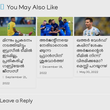
You May Also Like
മിന്നും പ്രകടനം
അർജന്റീനയെ
ഖത്തർ വേൾഡ്
നടത്തിയിട്ടും
നേരിടാനൊരു
കപ്പിന് ശേഷം
ബ്രസീൽ ടീമിൽ
ങ്ങുന്ന
അർജന്റൈൻ
ഇടമില്ല,
ഫ്രാൻസിന്
ടീമിൽ നിന്ന്
പ്രതികരിച്ച്
ശുഭവാർത്ത!
വിരമിക്കുമോ?
ഗബ്രിയേൽ
മെസ്സി പറയുന്നു!
December 18,
ജീസസ്!
May 30, 2022
2022
September 21,
2022
Leave a Reply