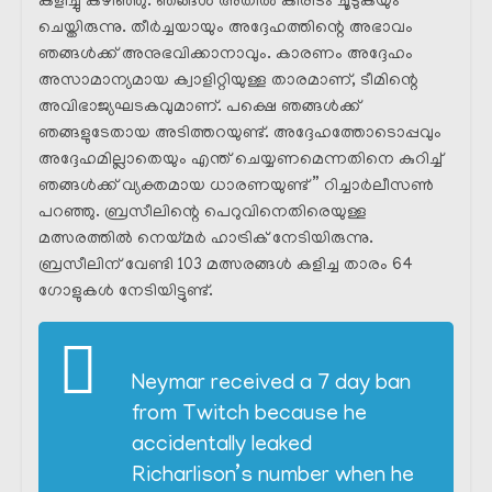
കളിച്ചു കഴിഞ്ഞു. ഞങ്ങൾ അതിൽ കിരീടം ചൂടുകയും
ചെയ്തിരുന്നു. തീർച്ചയായും അദ്ദേഹത്തിന്റെ അഭാവം
ഞങ്ങൾക്ക്‌ അനുഭവിക്കാനാവും. കാരണം അദ്ദേഹം
അസാമാന്യമായ ക്വാളിറ്റിയുള്ള താരമാണ്, ടീമിന്റെ
അവിഭാജ്യഘടകവുമാണ്. പക്ഷെ ഞങ്ങൾക്ക്‌
ഞങ്ങളുടേതായ അടിത്തറയുണ്ട്. അദ്ദേഹത്തോടൊപ്പവും
അദ്ദേഹമില്ലാതെയും എന്ത് ചെയ്യണമെന്നതിനെ കുറിച്ച്
ഞങ്ങൾക്ക്‌ വ്യക്തമായ ധാരണയുണ്ട് ” റിച്ചാർലീസൺ
പറഞ്ഞു. ബ്രസീലിന്റെ പെറുവിനെതിരെയുള്ള
മത്സരത്തിൽ നെയ്മർ ഹാട്രിക് നേടിയിരുന്നു.
ബ്രസീലിന് വേണ്ടി 103 മത്സരങ്ങൾ കളിച്ച താരം 64
ഗോളുകൾ നേടിയിട്ടുണ്ട്.
Neymar received a 7 day ban
from Twitch because he
accidentally leaked
Richarlison’s number when he