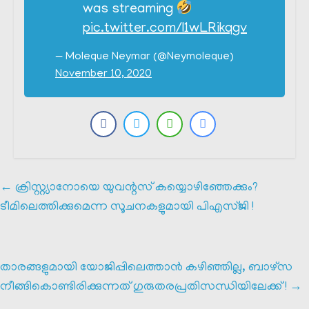
was streaming
pic.twitter.com/l1wLRikqgv
— Moleque Neymar (@Neymoleque)
November 10, 2020
←
ക്രിസ്റ്റ്യാനോയെ യുവന്റസ് കയ്യൊഴിഞ്ഞേക്കും?
ടീമിലെത്തിക്കുമെന്ന സൂചനകളുമായി പിഎസ്ജി !
താരങ്ങളുമായി യോജിപ്പിലെത്താൻ കഴിഞ്ഞില്ല, ബാഴ്‌സ
നീങ്ങികൊണ്ടിരിക്കുന്നത് ഗുരുതരപ്രതിസന്ധിയിലേക്ക് !
→