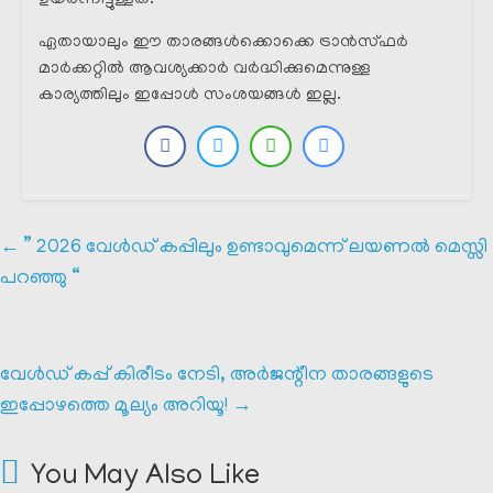
ഉയർന്നിട്ടുള്ളത്.
ഏതായാലും ഈ താരങ്ങൾക്കൊക്കെ ട്രാൻസ്ഫർ
മാർക്കറ്റിൽ ആവശ്യക്കാർ വർദ്ധിക്കുമെന്നുള്ള
കാര്യത്തിലും ഇപ്പോൾ സംശയങ്ങൾ ഇല്ല.
←
” 2026 വേൾഡ് കപ്പിലും ഉണ്ടാവുമെന്ന് ലയണൽ മെസ്സി
പറഞ്ഞു “
വേൾഡ് കപ്പ് കിരീടം നേടി, അർജന്റീന താരങ്ങളുടെ
ഇപ്പോഴത്തെ മൂല്യം അറിയൂ!
→
You May Also Like