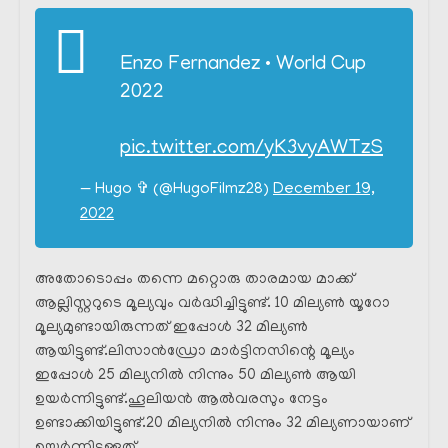
Enzo Fernandez • World Cup
2022
pic.twitter.com/yK3vyAWTzS
— Hugo ✞ (@HugoFilmz28)
December 19,
2022
അതോടൊപ്പം തന്നെ മറ്റൊരു താരമായ മാക്ക്
ആല്ലിസ്റ്ററുടെ മൂല്യവും വർദ്ധിച്ചിട്ടുണ്ട്. 10 മില്യൺ യൂറോ
മൂല്യമുണ്ടായിരുന്നത് ഇപ്പോൾ 32 മില്യൺ
ആയിട്ടുണ്ട്.ലിസാൻഡ്രോ മാർട്ടിനസിന്റെ മൂല്യം
ഇപ്പോൾ 25 മില്യനിൽ നിന്നും 50 മില്യൺ ആയി
ഉയർന്നിട്ടുണ്ട്.ഹൂലിയൻ ആൽവരസും നേട്ടം
ഉണ്ടാക്കിയിട്ടുണ്ട്.20 മില്യനിൽ നിന്നും 32 മില്യണായാണ്