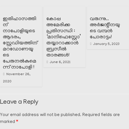
ഇതിഹാസത്തി
കോപ്പ
വരുന്നു..
ന്
അമേരിക്ക
അർജന്റീനയു
നാപോളിയുടെ
പ്രതിസന്ധി :
ടെ വമ്പൻ
ആദരം,
‘മാനിഫെസ്റ്റോ’
പോരാട്ടം!
സ്റ്റേഡിയത്തിന്
തയ്യാറാക്കാൻ
January 5, 2023
മറഡോണയു
ബ്രസീൽ
ടെ
താരങ്ങൾ!
പേരുനൽകുമെ
June 6, 2021
ന്ന് നാപോളി !
November 26,
2020
Leave a Reply
Your email address will not be published.
Required fields are
marked
*