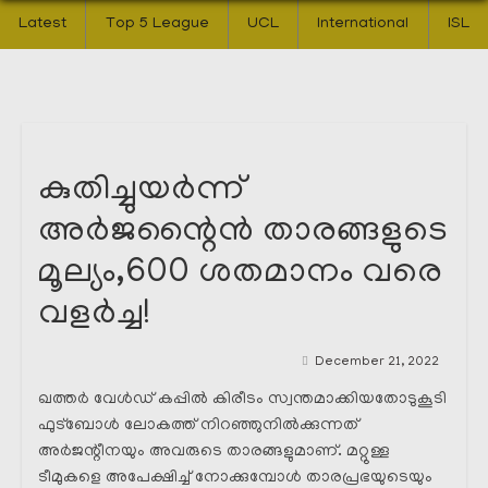
Latest
Top 5 League
UCL
International
ISL
കുതിച്ചുയർന്ന്
അർജന്റൈൻ താരങ്ങളുടെ
മൂല്യം,600 ശതമാനം വരെ
വളർച്ച!
December 21, 2022
ഖത്തർ വേൾഡ് കപ്പിൽ കിരീടം സ്വന്തമാക്കിയതോടുകൂടി
ഫുട്ബോൾ ലോകത്ത് നിറഞ്ഞുനിൽക്കുന്നത്
അർജന്റീനയും അവരുടെ താരങ്ങളുമാണ്. മറ്റുള്ള
ടീമുകളെ അപേക്ഷിച്ച് നോക്കുമ്പോൾ താരപ്രഭയുടെയും