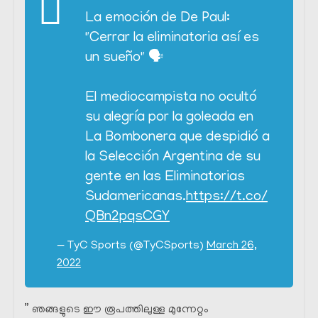
La emoción de De Paul:
"Cerrar la eliminatoria así es
un sueño" 🗣
El mediocampista no ocultó
su alegría por la goleada en
La Bombonera que despidió a
la Selección Argentina de su
gente en las Eliminatorias
Sudamericanas.
https://t.co/
QBn2pqsCGY
— TyC Sports (@TyCSports)
March 26,
2022
” ഞങ്ങളുടെ ഈ രൂപത്തിലുള്ള മുന്നേറ്റം