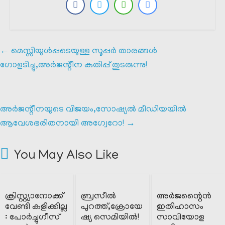
←
മെസ്സിയുൾപ്പടെയുള്ള സൂപ്പർ താരങ്ങൾ
ഗോളടിച്ചു,അർജന്റീന കുതിപ്പ് തുടരുന്നു!
അർജന്റീനയുടെ വിജയം,സോഷ്യൽ മീഡിയയിൽ
ആവേശഭരിതനായി അഗ്വേറോ!
→
You May Also Like
ക്രിസ്റ്റ്യാനോക്ക്
ബ്രസീൽ
അർജന്റൈൻ
വേണ്ടി കളിക്കില്ല
പുറത്ത്,ക്രോയേ
ഇതിഹാസം
: പോർച്ചുഗീസ്
ഷ്യ സെമിയിൽ!
സാവിയോള