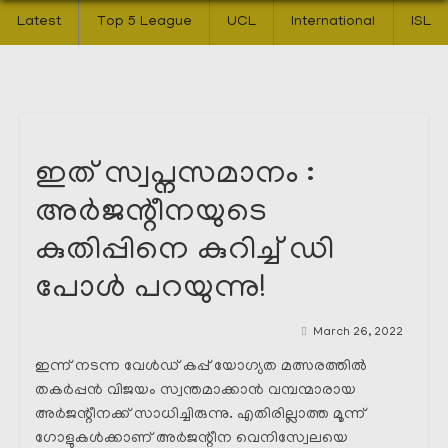
Latest
Top 5 League
UCL
International
ISL
ഇത് സ്വപ്നസമാനം :
അർജന്റീനയുടെ
കുതിപ്പിനെ കുറിച്ച് ഡി
പോൾ പറയുന്നു!
March 26, 2022
ഇന്ന് നടന്ന വേൾഡ് കപ്പ് യോഗ്യത മത്സരത്തിൽ
തകർപ്പൻ വിജയം സ്വന്തമാക്കാൻ വമ്പന്മാരായ
അർജന്റീനക്ക് സാധിച്ചിരുന്നു. എതിരില്ലാത്ത മൂന്ന്
ഗോളുകൾക്കാണ് അർജന്റീന വെനിസ്വേലയെ