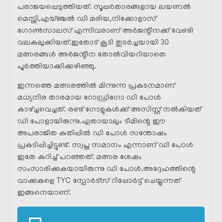
പരാജയപ്പെടുത്തിയത്. സൂപ്പർതാരങ്ങളായ ലയണൽ
മെസ്സി,എയ്ഞ്ചൽ ഡി മരിയ,നിക്കോളാസ്
ഗോൺസാലസ് എന്നിവരാണ് അർജന്റീനക്ക് വേണ്ടി
വലകുലുക്കിയത്.ഇതോട് കൂടി തുടർച്ചയായി 30
മത്സരങ്ങൾ അർജന്റീന തോൽവിയറിയാതെ
പൂർത്തിയാക്കിക്കഴിഞ്ഞു.
ഇന്നത്തെ മത്സരത്തിൽ മിന്നുന്ന പ്രകടനമാണ്
മധ്യനിര താരമായ റോഡ്രിഗോ ഡി പോൾ
കാഴ്ച്ചവെച്ചത്. രണ്ട് ഗോളുകൾക്ക് അസിസ്റ്റ് നൽകിയത്
ഡി പോളായിരുന്നു.ഏതായാലും ടീമിന്റെ ഈ
അപരാജിത കുതിപ്പിൽ ഡി പോൾ സന്തോഷം
പ്രകടിപ്പിച്ചിട്ടുണ്ട്. സ്വപ്ന സമാനം എന്നാണ് ഡി പോൾ
ഇതേ കുറിച്ച് പറഞ്ഞത്. മത്സര ശേഷം
സംസാരിക്കുകയായിരുന്നു ഡി പോൾ.അദ്ദേഹത്തിന്റെ
വാക്കുകളെ TYC സ്പോർട്സ് റിപ്പോർട്ട് ചെയ്യുന്നത്
ഇങ്ങനെയാണ്.