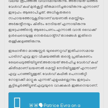
വലിയ രൂപത്തിൽ വിവാദമായിരുന്നു. അതായത് ഖത്തർ
വേൾഡ് കപ്പ് മുൻകൂട്ടി തീരുമാനിച്ചതായിരുന്നു എന്നാണ്
ഇദ്ദേഹം ആരോപിച്ചത്. അധികൃതരുടെ
സഹായത്തോടുകൂടിയാണ് ലയണൽ മെസ്സിയും
അർജന്റീനയും കിരീടം നേടിയത് എന്നായിരുന്നു
ഇദ്ദേഹത്തിന്റെ ആരോപണം.എന്നാൽ വാൻ ഡൈക്ക്
ഉൾപ്പെടെയുള്ള നെതർലാന്റ്സ് താരങ്ങൾ ഇതിനെ
തള്ളിക്കളഞ്ഞിരുന്നു.
ഇപ്പോഴിതാ മാഞ്ചസ്റ്റർ യുണൈറ്റഡ് ഇതിഹാസമായ
പാട്രിസ് എവ്ര ഈ വിഷയത്തിൽ തന്റെ പ്രതികരണം
രേഖപ്പെടുത്തിയിട്ടുണ്ട്.അതായത് അർഹിച്ച വേൾഡ് കപ്പ്
കിരീടമാണ് ലയണൽ മെസ്സി നേടിയിട്ടുള്ളത് എന്നാണ്
എവ്ര പറഞ്ഞിട്ടുള്ളത്. വേൾഡ് കപ്പിൽ പെനാൽറ്റി
ഗോളാക്കി മാറ്റുക എന്നത് എളുപ്പമല്ലെന്നും ഇദ്ദേഹം
കൂട്ടിച്ചേർത്തിട്ടുണ്ട്.എവ്രയുടെ വാക്കുകൾ ഇങ്ങനെയാണ്.
🚨🚨🗣Patrice Evra on a