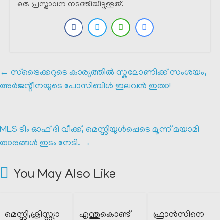
ഒരു പ്രസ്താവന നടത്തിയിട്ടുള്ളത്.
←
സ്ട്രൈക്കറുടെ കാര്യത്തിൽ സ്കലോണിക്ക് സംശയം,
അർജന്റീനയുടെ പോസിബിൾ ഇലവൻ ഇതാ!
MLS ടീം ഓഫ് ദി വീക്ക്, മെസ്സിയുൾപ്പെടെ മൂന്ന് മയാമി
താരങ്ങൾ ഇടം നേടി.
→
You May Also Like
മെസ്സി,ക്രിസ്റ്റ്യാ
എന്തുകൊണ്ട്
ഫ്രാൻസിനെ