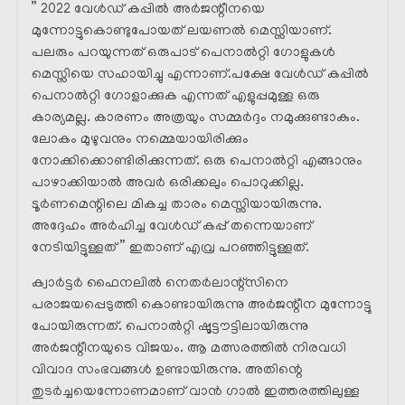
” 2022 വേൾഡ് കപ്പിൽ അർജന്റീനയെ
മുന്നോട്ടുകൊണ്ടുപോയത് ലയണൽ മെസ്സിയാണ്.
പലരും പറയുന്നത് ഒരുപാട് പെനാൽറ്റി ഗോളുകൾ
മെസ്സിയെ സഹായിച്ചു എന്നാണ്.പക്ഷേ വേൾഡ് കപ്പിൽ
പെനാൽറ്റി ഗോളാക്കുക എന്നത് എളുപ്പമുള്ള ഒരു
കാര്യമല്ല. കാരണം അത്രയും സമ്മർദ്ദം നമുക്കുണ്ടാകും.
ലോകം മുഴുവനും നമ്മെയായിരിക്കും
നോക്കിക്കൊണ്ടിരിക്കുന്നത്. ഒരു പെനാൽറ്റി എങ്ങാനും
പാഴാക്കിയാൽ അവർ ഒരിക്കലും പൊറുക്കില്ല.
ടൂർണമെന്റിലെ മികച്ച താരം മെസ്സിയായിരുന്നു.
അദ്ദേഹം അർഹിച്ച വേൾഡ് കപ്പ് തന്നെയാണ്
നേടിയിട്ടുള്ളത് ” ഇതാണ് എവ്ര പറഞ്ഞിട്ടുള്ളത്.
ക്വാർട്ടർ ഫൈനലിൽ നെതർലാന്റ്സിനെ
പരാജയപ്പെടുത്തി കൊണ്ടായിരുന്നു അർജന്റീന മുന്നോട്ടു
പോയിരുന്നത്. പെനാൽറ്റി ഷൂട്ടൗട്ടിലായിരുന്നു
അർജന്റീനയുടെ വിജയം. ആ മത്സരത്തിൽ നിരവധി
വിവാദ സംഭവങ്ങൾ ഉണ്ടായിരുന്നു. അതിന്റെ
തുടർച്ചയെന്നോണമാണ് വാൻ ഗാൽ ഇത്തരത്തിലുള്ള