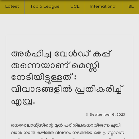
Latest
Top 5 League
UCL
International
ISL
അർഹിച്ച വേൾഡ് കപ്പ്
തന്നെയാണ് മെസ്സി
നേടിയിട്ടുള്ളത് :
വിവാദങ്ങളിൽ പ്രതികരിച്ച്
എവ്ര.
September 6, 2023
നെതർലാന്റ്സിന്റെ മുൻ പരിശീലകനായിരുന്ന ലൂയി
വാൻ ഗാൽ കഴിഞ്ഞ ദിവസം നടത്തിയ ഒരു പ്രസ്താവന