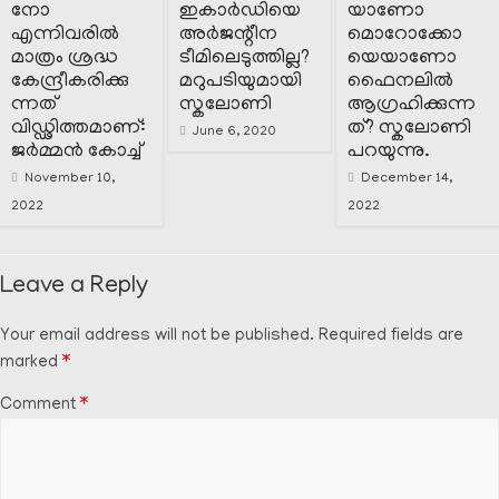
നോ
ഇകാർഡിയെ
യാണോ
എന്നിവരിൽ
അർജന്റീന
മൊറോക്കോ
മാത്രം ശ്രദ്ധ
ടീമിലെടുത്തില്ല?
യെയാണോ
കേന്ദ്രീകരിക്കു
മറുപടിയുമായി
ഫൈനലിൽ
ന്നത്
സ്കലോണി
ആഗ്രഹിക്കുന്ന
വിഡ്ഢിത്തമാണ്:
ത്? സ്കലോണി
June 6, 2020
ജർമ്മൻ കോച്ച്
പറയുന്നു.
November 10,
December 14,
2022
2022
Leave a Reply
Your email address will not be published.
Required fields are
marked
*
Comment
*