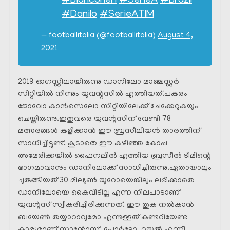
#Bianconeri
#SerieA
#Brazil
#Danilo
#SerieATIM
— footballitalia (@footballitalia)
August 4,
2021
2019 ഓഗസ്റ്റിലായിരുന്നു ഡാനിലോ മാഞ്ചസ്റ്റർ
സിറ്റിയിൽ നിന്നും യുവന്റസിൽ എത്തിയത്.പകരം
ജോവോ കാൻസെലോ സിറ്റിയിലേക്ക് ചേക്കേറുകയും
ചെയ്തിരുന്നു.ഇതുവരെ യുവന്റസിന് വേണ്ടി 78
മത്സരങ്ങൾ കളിക്കാൻ ഈ ബ്രസീലിയൻ താരത്തിന്
സാധിച്ചിട്ടുണ്ട്. കൂടാതെ ഈ കഴിഞ്ഞ കോപ്പ
അമേരിക്കയിൽ ഫൈനലിൽ എത്തിയ ബ്രസീൽ ടീമിന്റെ
ഭാഗമാവാനും ഡാനിലോക്ക്‌ സാധിച്ചിരുന്നു.ഏതായാലും
ചുരുങ്ങിയത് 30 മില്യൺ യൂറോയെങ്കിലും ലഭിക്കാതെ
ഡാനിലോയെ കൈവിടില്ല എന്ന നിലപാടാണ്
യുവന്റസ് സ്വീകരിച്ചിരിക്കുന്നത്. ഈ തുക നൽകാൻ
ബയേൺ തയ്യാറാവുമോ എന്നുള്ളത് കണ്ടറിയേണ്ട