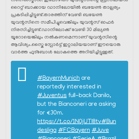
നഗെൽസ്മാൻ. ഇപ്പോഴിതാ യുവന്റസിന്റെ ബ്രസീലിയൻ
റൈറ്റ് ബാക്കായ ഡാനിലോയിൽ ബയേൺ താല്പര്യം
പ്രകടിപ്പിച്ചിട്ടുണ്ട്.താരത്തിന് വേണ്ടി ബയേൺ
യുവന്റസിനെ സമീപിച്ചുവെങ്കിലും യുവന്റസ് ഓഫർ
നിരസിച്ചിട്ടുണ്ട്.ഡാനിലോക്ക്‌ വേണ്ടി 30 മില്യൺ
യൂറോയെങ്കിലും നൽകണമെന്നാണ് യുവന്റസിന്റെ
ആവിശ്യം.സ്കൈ സ്പോർട്ട് ഇറ്റാലിയയാണ് ഈയൊരു
വാർത്ത ഫുട്ബോൾ ലോകത്തെ അറിയിച്ചിട്ടുള്ളത്.
#BayernMunich
are
reportedly interested in
#Juventus
full-back Danilo,
but the Bianconeri are asking
for €30m.
https://t.co/1N0jUTl8tv
#Bun
desliga
#FCBayern
#Juve