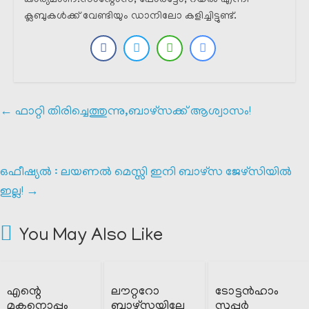
കാര്യമാണ്.സാന്റോസ്, പോർട്ടോ, റയൽ എന്നീ
ക്ലബുകൾക്ക്‌ വേണ്ടിയും ഡാനിലോ കളിച്ചിട്ടുണ്ട്.
←
ഫാറ്റി തിരിച്ചെത്തുന്നു,ബാഴ്‌സക്ക്‌ ആശ്വാസം!
ഒഫീഷ്യൽ : ലയണൽ മെസ്സി ഇനി ബാഴ്‌സ ജേഴ്സിയിൽ
ഇല്ല!
→
You May Also Like
എന്റെ
ലൗറ്ററോ
ടോട്ടൻഹാം
മകനൊപ്പം
ബാഴ്സയിലേ
സൂപ്പർ