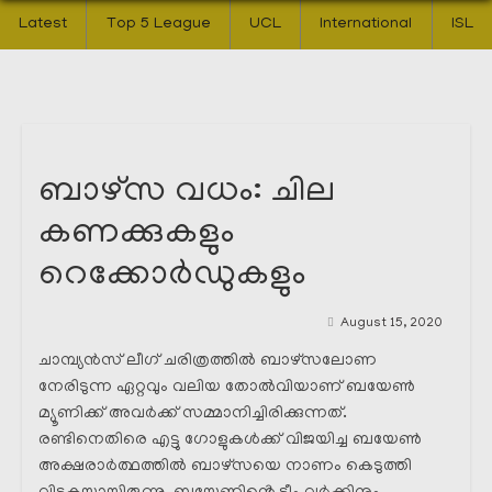
Latest
Top 5 League
UCL
International
ISL
ബാഴ്സ വധം: ചില
കണക്കുകളും
റെക്കോർഡുകളും
August 15, 2020
ചാമ്പ്യൻസ് ലീഗ് ചരിത്രത്തിൽ ബാഴ്സലോണ
നേരിടുന്ന ഏറ്റവും വലിയ തോൽവിയാണ് ബയേൺ
മ്യൂണിക്ക് അവർക്ക് സമ്മാനിച്ചിരിക്കുന്നത്.
രണ്ടിനെതിരെ എട്ടു ഗോളുകൾക്ക് വിജയിച്ച ബയേൺ
അക്ഷരാർത്ഥത്തിൽ ബാഴ്സയെ നാണം കെടുത്തി