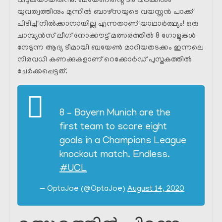
വിടുകയായിരുന്നു. ബയേണിൻ്റെ ടീം വർക്കിനും
യുവത്വത്തിനും മുന്നിൽ ബാഴ്സയുടെ വയസ്സൻ പാക്ക്
പിടിച്ച് നിൽക്കാനായില്ല എന്നതാണ് യാഥാർത്ഥ്യം! ഒരു
ചാമ്പ്യൻസ് ലീഗ് നോക്കൗട്ട് മത്സരത്തിൽ 8 ഗോളുകൾ
നേടുന്ന ആദ്യ ടീമായി ബയേൺ മാറിയതടക്കം ഇന്നലെ
നിരവധി കണക്കുകളാണ് റെക്കോർഡ് പുസ്തകത്തിൽ
ചേർക്കപ്പെട്ടത്.
8 – Bayern Munich are the
first team to score eight
goals in a Champions League
knockout match. Endless.
#UCL
— OptaJoe (@OptaJoe)
August 14, 2020