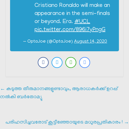
Cristiano Ronaldo will make an
appearance in the semi-finals
or beyond. Era.
#UCL
pic.twitter.com/896i7yPngG
— OptaJoe (@OptaJoe)
August 14, 2020
←
കടുത്ത തീരുമാനങ്ങളുണ്ടാവും, ആരാധകർക്ക് ഉറപ്പ്
നൽകി ബർതോമ്യു
പരിഹസിച്ചവരോട് കൂട്ടീഞ്ഞോയുടെ മധുരപ്രതികാരം !
→