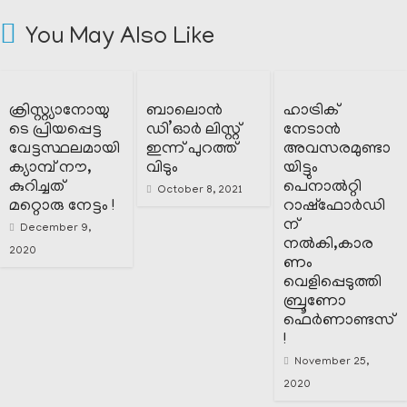
You May Also Like
ക്രിസ്റ്റ്യാനോയു
ബാലൊൻ
ഹാട്രിക്
ടെ പ്രിയപ്പെട്ട
ഡി’ഓർ ലിസ്റ്റ്
നേടാൻ
വേട്ടസ്ഥലമായി
ഇന്ന് പുറത്ത്
അവസരമുണ്ടാ
ക്യാമ്പ് നൗ,
വിടും
യിട്ടും
കുറിച്ചത്
പെനാൽറ്റി
October 8, 2021
മറ്റൊരു നേട്ടം !
റാഷ്ഫോർഡി
ന്
December 9,
നൽകി,കാര
2020
ണം
വെളിപ്പെടുത്തി
ബ്രൂണോ
ഫെർണാണ്ടസ്
!
November 25,
2020