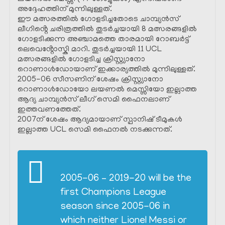
അദ്ദേഹത്തിന് മുന്നിലുള്ളത്.
ഈ മത്സരത്തിൽ ഗോളടിച്ചതോടെ ചാമ്പ്യൻസ്
ലീഗിൻ്റെ ചരിത്രത്തിൽ തുടർച്ചയായി 8 മത്സരങ്ങളിൽ
ഗോളടിക്കുന്ന അഞ്ചാമത്തെ താരമായി റോബർട്ട്
ലെവെൻ്റോസ്കി മാറി. തുടർച്ചയായി 11 UCL
മത്സരങ്ങളിൽ ഗോളടിച്ച ക്രിസ്റ്റ്യാനോ
റൊണാൾഡോയാണ് ഇക്കാര്യത്തിൽ മുന്നിലുള്ളത്.
2005-06 സീസണിന് ശേഷം ക്രിസ്റ്റ്യാനോ
റൊണാൾഡോയോ ലയണൽ മെസ്സിയോ ഇല്ലാത്ത
ആദ്യ ചാമ്പ്യൻസ് ലീഗ് സെമി ഫൈനലാണ്
ഇത്തവണത്തേത്.
2007ന് ശേഷം ആദ്യമായാണ് സ്പാനിഷ് ടീമുകൾ
ഇല്ലാത്ത UCL സെമി ഫൈനൽ നടക്കുന്നത്.
2005-06 – 2019-20 will be the
first Champions League
season since 2005-06 in
which neither Lionel Messi or