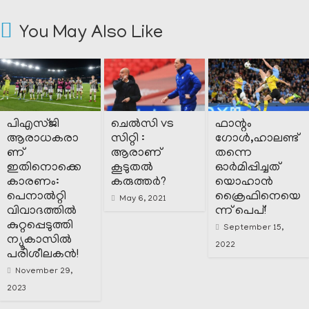
You May Also Like
പിഎസ്ജി
ചെൽസി vs
ഫാന്റം
ആരാധകരാ
സിറ്റി :
ഗോൾ,ഹാലണ്ട്
ണ്
ആരാണ്
തന്നെ
ഇതിനൊക്കെ
കൂടുതൽ
ഓർമിപ്പിച്ചത്
കാരണം:
കരുത്തർ?
യൊഹാൻ
പെനാൽറ്റി
ക്രൈഫിനെയെ
May 6, 2021
വിവാദത്തിൽ
ന്ന് പെപ്!
കുറ്റപ്പെടുത്തി
September 15,
ന്യൂകാസിൽ
2022
പരിശീലകൻ!
November 29,
2023