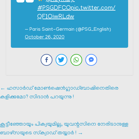
#PSGDFCO
pic.twitter.com/
QF1OiwRLdw
— Paris Saint-Germain (@PSG_English)
October 26, 2020
←
ഹസാർഡ് മോൺഷെൻഗ്ലാഡ്ബാഷിനെതിരെ
കളിക്കുമോ? സിദാൻ പറയുന്നു !
കൂട്ടീഞ്ഞോയും പിക്വയുമില്ല, യുവന്റസിനെ നേരിടാനുള്ള
ബാഴ്സയുടെ സ്‌ക്വാഡ് തയ്യാർ !
→