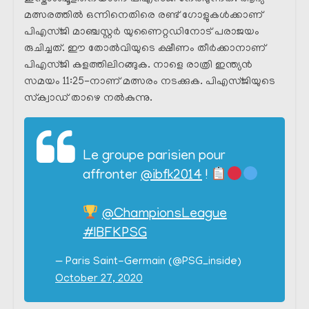
മത്സരത്തിൽ ഒന്നിനെതിരെ രണ്ട് ഗോളുകൾക്കാണ്
പിഎസ്ജി മാഞ്ചസ്റ്റർ യുണൈറ്റഡിനോട് പരാജയം
രുചിച്ചത്. ഈ തോൽവിയുടെ ക്ഷീണം തീർക്കാനാണ്
പിഎസ്ജി കളത്തിലിറങ്ങുക. നാളെ രാത്രി ഇന്ത്യൻ
സമയം 11:25-നാണ് മത്സരം നടക്കുക. പിഎസ്ജിയുടെ
സ്‌ക്വാഡ് താഴെ നൽകുന്നു.
Le groupe parisien pour
affronter
@ibfk2014
!
@ChampionsLeague
#IBFKPSG
— Paris Saint-Germain (@PSG_inside)
October 27, 2020